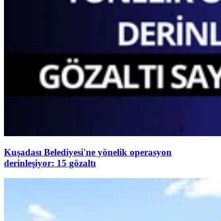
Kuşadası Belediyesi'ne yönelik operasyon
derinleşiyor: 15 gözaltı