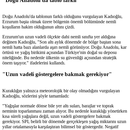
"Doğu Anadolu'da tablo farklı"
Doğu Anadolu'da tablonun farklı olduğunu vurgulayan Kadıoğlu,
Erzurum başta olmak üzere bölgenin önemli bölümünde nemli
koşulların hakim olduğunun altını çizdi.
Erzurum'un uzun vadeli ölçekte dahi nemli sınıfta yer aldığına
değinen Kadıoğlu, "Son altı aylık dönemde de bölge baştan sona
nemli hatta bazı alanlarda aşırı nemli görünüyor. Doğu Anadolu, kar
örtüsü ve yağış birikimi açısından Türkiye'nin doğal su deposu
niteliğinde. Bu nedenle ülkenin su güvenliği açısından stratejik
önem taşıyor." ifadelerini kullandı.
"Uzun vadeli göstergelere bakmak gerekiyor"
Kuraklığın yalnızca meteorolojik bir olay olmadığını vurgulayan
Kadıoğlu, sözlerini şöyle tamamladı:
"Yağışlar normale dönse bile yer altı suları, barajlar ve toprak
neminin toparlanması zaman alıyor. Bu nedenle kuraklığı yönetirken
kısa süreli yağışlara değil, uzun vadeli göstergelere bakmak
gerekiyor. SPI, belirli bir dönemde gerçekleşen yağış miktarını uzun
yıllar ortalamasıyla karşılaştıran bilimsel bir göstergedir. Negatif