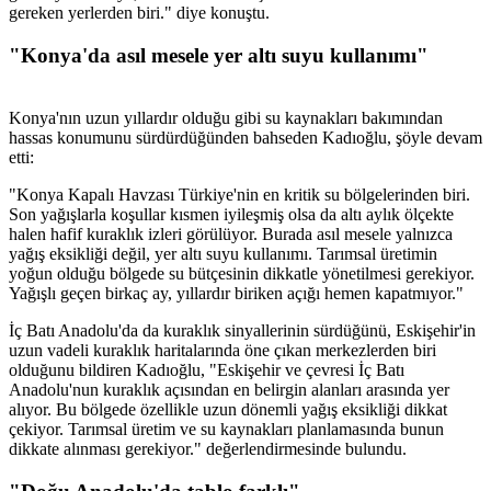
gereken yerlerden biri." diye konuştu.
"Konya'da asıl mesele yer altı suyu kullanımı"
Konya'nın uzun yıllardır olduğu gibi su kaynakları bakımından
hassas konumunu sürdürdüğünden bahseden Kadıoğlu, şöyle devam
etti:
"Konya Kapalı Havzası Türkiye'nin en kritik su bölgelerinden biri.
Son yağışlarla koşullar kısmen iyileşmiş olsa da altı aylık ölçekte
halen hafif kuraklık izleri görülüyor. Burada asıl mesele yalnızca
yağış eksikliği değil, yer altı suyu kullanımı. Tarımsal üretimin
yoğun olduğu bölgede su bütçesinin dikkatle yönetilmesi gerekiyor.
Yağışlı geçen birkaç ay, yıllardır biriken açığı hemen kapatmıyor."
İç Batı Anadolu'da da kuraklık sinyallerinin sürdüğünü, Eskişehir'in
uzun vadeli kuraklık haritalarında öne çıkan merkezlerden biri
olduğunu bildiren Kadıoğlu, "Eskişehir ve çevresi İç Batı
Anadolu'nun kuraklık açısından en belirgin alanları arasında yer
alıyor. Bu bölgede özellikle uzun dönemli yağış eksikliği dikkat
çekiyor. Tarımsal üretim ve su kaynakları planlamasında bunun
dikkate alınması gerekiyor." değerlendirmesinde bulundu.