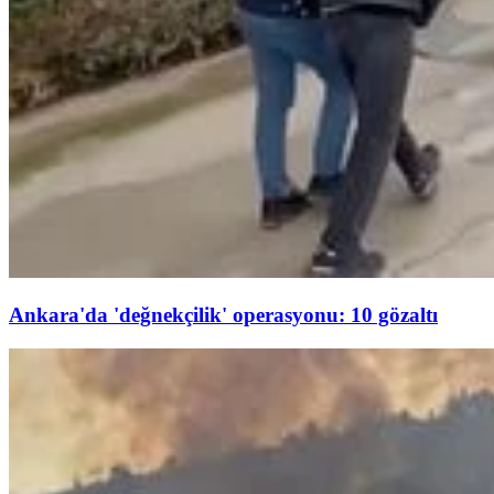
Ankara'da 'değnekçilik' operasyonu: 10 gözaltı