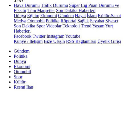
-0.63
Hava Durumu
Trafik Durumu
Süper Lig Puan Durumu ve
Fikstür
Tüm Manşetler
Son Dakika Haberleri
Dünya
Eğitim
Ekonomi
Gündem
Hayat
İslam
Kültür-Sanat
Medya
Otomobil
Politika
Röportaj
Sağlık
Seyahat
Siyaset
Son Dakika
Spor
Videolar
Teknoloji
Trend
Yaşam
Yurt
Haberleri
Facebook
Twitter
Instagram
Youtube
Künye / İletişim
Bize Ulaşın
RSS Bağlantıları
Üyelik Girişi
Gündem
Politika
Dünya
Ekonomi
Otomobil
Spor
Kültür
Resmi İlan