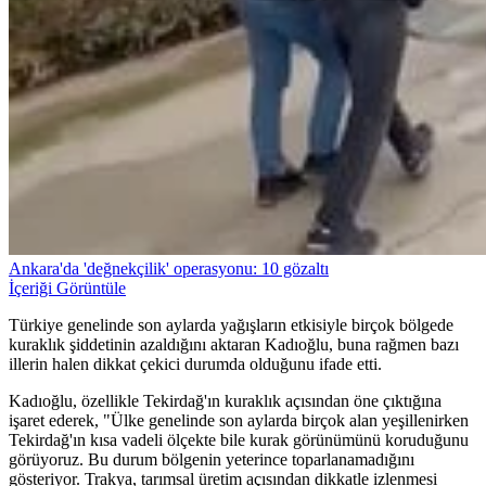
Ankara'da 'değnekçilik' operasyonu: 10 gözaltı
İçeriği Görüntüle
Türkiye genelinde son aylarda yağışların etkisiyle birçok bölgede
kuraklık şiddetinin azaldığını aktaran Kadıoğlu, buna rağmen bazı
illerin halen dikkat çekici durumda olduğunu ifade etti.
Kadıoğlu, özellikle Tekirdağ'ın kuraklık açısından öne çıktığına
işaret ederek, "Ülke genelinde son aylarda birçok alan yeşillenirken
Tekirdağ'ın kısa vadeli ölçekte bile kurak görünümünü koruduğunu
görüyoruz. Bu durum bölgenin yeterince toparlanamadığını
gösteriyor. Trakya, tarımsal üretim açısından dikkatle izlenmesi