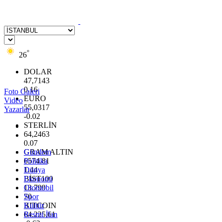
°
26
DOLAR
47,7143
0.16
Foto Galeri
EURO
Video
55,0317
Yazarlar
-0.02
STERLİN
64,2463
0.07
GRAM ALTIN
Gündem
6574.81
Politika
1.44
Dünya
BİST100
Ekonomi
13.799
Otomobil
70
Spor
BITCOIN
Kültür
64.225,61
Resmi İlan