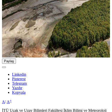
Paylaş
Linkedin
Pinterest
Telegram
Yazdır
Kopyala
-
+
A
A
İTÜ Uçak ve Uzay Bilimleri Fakültesi İklim Bilimi ve Meteoroloji