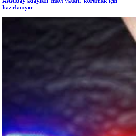
Astsubay adayları 'mavi vatanı' korumak için
hazırlanıyor