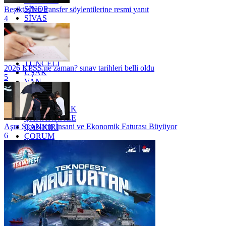
SİNOP
Beşiktaş'tan transfer söylentilerine resmi yanıt
SİVAS
4
SİİRT
TEKİRDAĞ
TOKAT
TRABZON
TUNCELİ
2026 KPSS ne zaman? sınav tarihleri belli oldu
UŞAK
5
VAN
YALOVA
YOZGAT
ZONGULDAK
ÇANAKKALE
Aşırı Sıcakların İnsani ve Ekonomik Faturası Büyüyor
ÇANKIRI
6
ÇORUM
İSTANBUL
İZMİR
ŞANLIURFA
ŞIRNAK