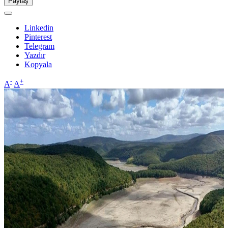
Paylaş
Linkedin
Pinterest
Telegram
Yazdır
Kopyala
-
+
A
A