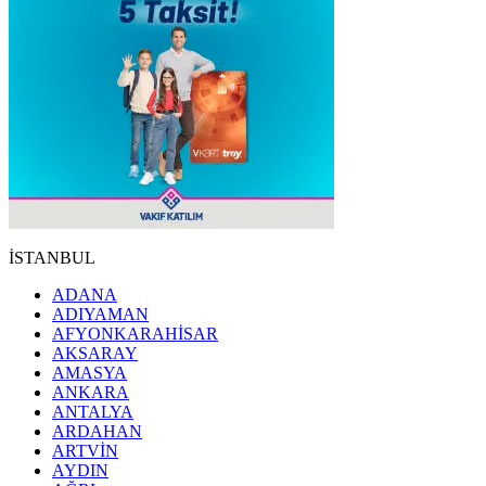
İSTANBUL
ADANA
ADIYAMAN
AFYONKARAHİSAR
AKSARAY
AMASYA
ANKARA
ANTALYA
ARDAHAN
ARTVİN
AYDIN