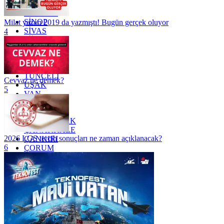
SAKARYA
SAMSUN
SİNOP
Milat yazarı 2019 da yazmıştı! Bugün gerçek oluyor
SİVAS
4
SİİRT
TEKİRDAĞ
TOKAT
TRABZON
TUNCELİ
Cevvaz ne demek?
UŞAK
5
VAN
YALOVA
YOZGAT
ZONGULDAK
ÇANAKKALE
2026 LGS tercih sonuçları ne zaman açıklanacak?
ÇANKIRI
6
ÇORUM
İSTANBUL
İZMİR
ŞANLIURFA
ŞIRNAK