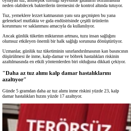
oynayan tuz, antiseptik özelliği sayesinde gıdaların bozulmasına
neden olabilecek bakterilerin üremesini de kontrol altında tutuyor.
Tuz, yemeklere lezzet katmasının yanı sıra geçmişten bu yana
geleneksel mutfakta ve gıda endüstrisinde çeşitli ürünlerin
korunması ve saklanması amacıyla da kullanılıyor.
Ancak günlük tüketim miktarının artması, tuzu insan sağlığını
olumsuz etkileyen önemli bir halk sağlığı sorununa dönüştürüyor.
Uzmanlar, günlük tuz tüketiminin sınırlandırılmasının kan basıncının
düşürülmesi ile inme, kalp-damar ve böbrek hastalıkları riskinin
azaltılmasında en etkili yöntemlerden biri olduğuna dikkati çekiyor.
"Daha az tuz alımı kalp damar hastalıklarını
azaltıyor"
Günde 5 gramdan daha az tuz alımı inme riskini yüzde 23, kalp
damar hastalıkları hızını yüzde 17 azaltıyor.