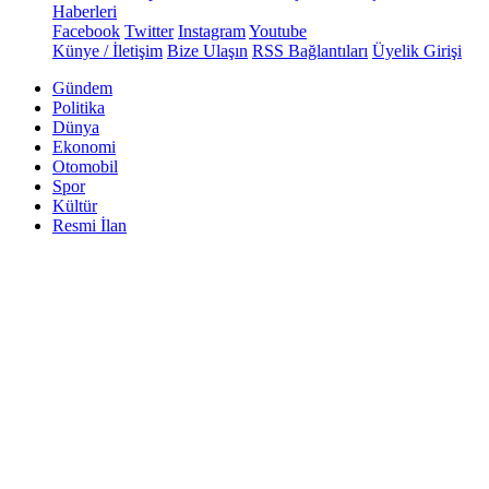
Haberleri
Facebook
Twitter
Instagram
Youtube
Künye / İletişim
Bize Ulaşın
RSS Bağlantıları
Üyelik Girişi
Gündem
Politika
Dünya
Ekonomi
Otomobil
Spor
Kültür
Resmi İlan