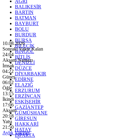
AĞRI
BALIKESİR
BARTIN
BATMAN
BAYBURT
BOLU
BURDUR
BURSA
10.08.2026
BİLECİK
Sonraki Vakte Kalan
BİNGÖL
24:02
BİTLİS
Akşam Namazı
DENİZLİ
İmsak
DÜZCE
04:22
DİYARBAKIR
Güneş
EDİRNE
06:02
ELAZIĞ
Öğle
ERZURUM
13:15
ERZİNCAN
İkindi
ESKİŞEHİR
17:06
GAZİANTEP
Akşam
GÜMÜŞHANE
20:18
GİRESUN
Yatsı
HAKKARİ
21:50
HATAY
Aylık Vakitler
ISPARTA