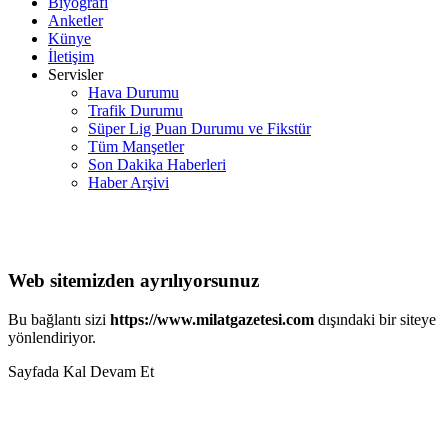
Biyografi
Anketler
Künye
İletişim
Servisler
Hava Durumu
Trafik Durumu
Süper Lig Puan Durumu ve Fikstür
Tüm Manşetler
Son Dakika Haberleri
Haber Arşivi
Web sitemizden ayrılıyorsunuz
Bu bağlantı sizi
https://www.milatgazetesi.com
dışındaki bir siteye
yönlendiriyor.
Sayfada Kal
Devam Et