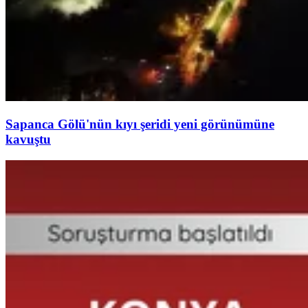
Sapanca Gölü'nün kıyı şeridi yeni görünümüne
kavuştu