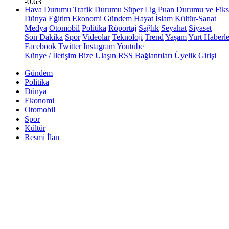
-0.63
Hava Durumu
Trafik Durumu
Süper Lig Puan Durumu ve Fiks
Dünya
Eğitim
Ekonomi
Gündem
Hayat
İslam
Kültür-Sanat
Medya
Otomobil
Politika
Röportaj
Sağlık
Seyahat
Siyaset
Son Dakika
Spor
Videolar
Teknoloji
Trend
Yaşam
Yurt Haberle
Facebook
Twitter
Instagram
Youtube
Künye / İletişim
Bize Ulaşın
RSS Bağlantıları
Üyelik Girişi
Gündem
Politika
Dünya
Ekonomi
Otomobil
Spor
Kültür
Resmi İlan