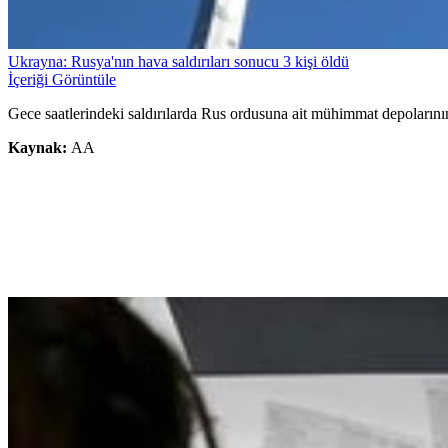
Ukrayna: Rusya'nın hava saldırıları sonucu 3 kişi öldü
İçeriği Görüntüle
Gece saatlerindeki saldırılarda Rus ordusuna ait mühimmat depolarının
Kaynak:
AA