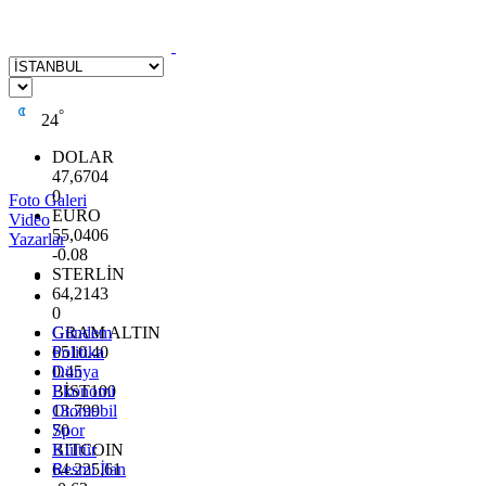
°
24
DOLAR
47,6704
0
Foto Galeri
EURO
Video
55,0406
Yazarlar
-0.08
STERLİN
64,2143
0
GRAM ALTIN
Gündem
6510.40
Politika
0.45
Dünya
BİST100
Ekonomi
13.799
Otomobil
70
Spor
BITCOIN
Kültür
64.225,61
Resmi İlan