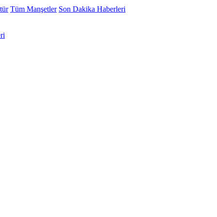
tür
Tüm Manşetler
Son Dakika Haberleri
ri