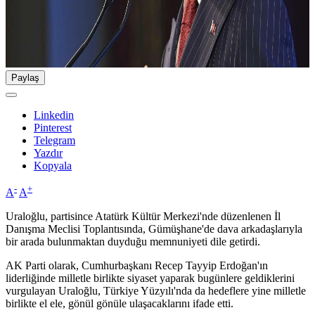
Paylaş
Linkedin
Pinterest
Telegram
Yazdır
Kopyala
-
+
A
A
Uraloğlu, partisince Atatürk Kültür Merkezi'nde düzenlenen İl
Danışma Meclisi Toplantısında, Gümüşhane'de dava arkadaşlarıyla
bir arada bulunmaktan duyduğu memnuniyeti dile getirdi.
AK Parti olarak, Cumhurbaşkanı Recep Tayyip Erdoğan'ın
liderliğinde milletle birlikte siyaset yaparak bugünlere geldiklerini
vurgulayan Uraloğlu, Türkiye Yüzyılı'nda da hedeflere yine milletle
birlikte el ele, gönül gönüle ulaşacaklarını ifade etti.