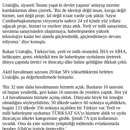
Uraloğlu, siyaseti 'İnsanı yaşat ki devlet yaşasın' anlayışı üzerine
kurduklarının altını çizerek, 'Biz de ideoloji değil insan, kavga değil
hizmet, rant değil proje, laf değil icraat vardır çok şükür. Sayın
Cumhurbaşkanımızın vizyonuyla sadece 24 yıl içinde yüz yıllara
sığacak proje, hizmet ve eserlere imza attık. Yerli ve milli sanayimizi,
savunma sanayisinden ulaştırmaya, haberleşmeden yüksek
teknolojiye kadar her alanda güçlendirdik, güçlendirmeye devam
ediyoruz.' diye konuştu.
Bakan Uraloğlu, Türkiye'nin, yerli ve milli otomobil, İHA ve SİHA,
helikopter, gemi, elektrikli tren ile haberleşme uydularını üreterek
dünya çapında üretici ve ihracatçı ülke haline geldiğine dikkati çekti.
Aktif havalimanı sayısını 26'dan 58'e yükselttiklerini belirten
Uraloğlu, şu değerlendirmede bulundu:
'Biz 32 tane daha havalimanını hizmete açtık. Bunların 16 tanesini
sil baştan yeniledik, geri kalan 16 tanesini de yeniden yaptık. Her yıl
1,4 havalimanını hizmete açmış olduk. Dünyada böyle bir örneğin
olmadığını söyleyebilirim. 50 ülkede sadece 60 noktaya uçabilirken,
bugün 133 ülkede 356 noktaya uçabilen bir Türkiye var. Yerli ve
milli haberleşme uydumuz TÜRKSAT 6A'yı hizmete aldık ve uydu
ihracatçısı ülkeler kategorisine girdik. Şimdi 7A için kollarımızı
sıvadık. Onu da yine sizlerin yetiştirdiği mühendis evlatlarımızla
beraber Allah'ın izniyle üreteceğiz.'