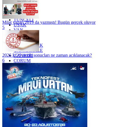
TEKİRDAĞ
TOKAT
TRABZON
TUNCELİ
Milat yazarı 2019 da yazmıştı! Bugün gerçek oluyor
UŞAK
5
VAN
YALOVA
YOZGAT
ZONGULDAK
ÇANAKKALE
2026 LGS tercih sonuçları ne zaman açıklanacak?
ÇANKIRI
6
ÇORUM
İSTANBUL
İZMİR
ŞANLIURFA
ŞIRNAK