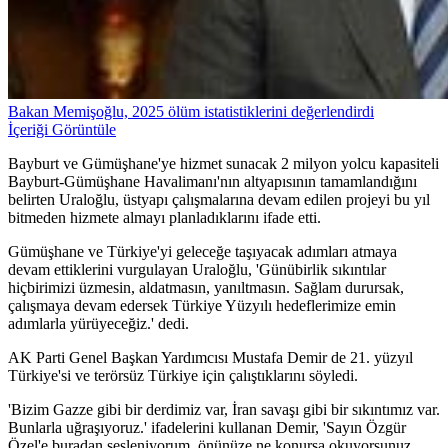
Bakan Memişoğlu, 2025 ölüm istatistiklerini değerlendirdi
İçeriği Görüntüle
Bayburt ve Gümüşhane'ye hizmet sunacak 2 milyon yolcu kapasiteli
Bayburt-Gümüşhane Havalimanı'nın altyapısının tamamlandığını
belirten Uraloğlu, üstyapı çalışmalarına devam edilen projeyi bu yıl
bitmeden hizmete almayı planladıklarını ifade etti.
Gümüşhane ve Türkiye'yi geleceğe taşıyacak adımları atmaya
devam ettiklerini vurgulayan Uraloğlu, 'Günübirlik sıkıntılar
hiçbirimizi üzmesin, aldatmasın, yanıltmasın. Sağlam durursak,
çalışmaya devam edersek Türkiye Yüzyılı hedeflerimize emin
adımlarla yürüyeceğiz.' dedi.
AK Parti Genel Başkan Yardımcısı Mustafa Demir de 21. yüzyıl
Türkiye'si ve terörsüz Türkiye için çalıştıklarını söyledi.
'Bizim Gazze gibi bir derdimiz var, İran savaşı gibi bir sıkıntımız var.
Bunlarla uğraşıyoruz.' ifadelerini kullanan Demir, 'Sayın Özgür
Özel'e buradan sesleniyorum, önünüze ne konursa okuyorsunuz,