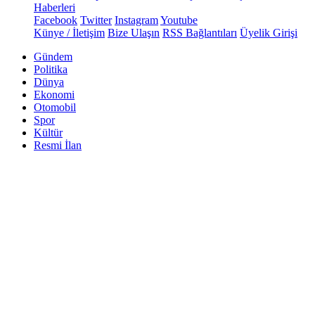
Haberleri
Facebook
Twitter
Instagram
Youtube
Künye / İletişim
Bize Ulaşın
RSS Bağlantıları
Üyelik Girişi
Gündem
Politika
Dünya
Ekonomi
Otomobil
Spor
Kültür
Resmi İlan