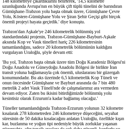
148 kilometreye çıkardıklarını belirterek, '14,5 kilometre
uzunluğunda Avrupa'nın en büyük çift tüplü tünelini de barındıran
Gümüşhane-Trabzon yolu başta olmak üzere, Gümüşhane Çevre
Yolu, Köstere-Gümüşhane Yolu ve Şiran Şehir Geçişi gibi birçok
önemli projeyi hayata geçirdik.' diye konuştu.
Trabzon'dan Aşkale'ye 246 kilometrelik bölünmüş yol
standardındaki projenin, Trabzon-Gümüşhane-Bayburt-Aşkale
aksında Kop ve Vauk tünelleri hariç 226 kilometresinin
tamamlandığını, sadece 20 kilometrelik bölümünün kaldığını
vurgulayan Uraloğlu, şöyle devam etti:
'Bu yol, Trabzon başta olmak üzere tüm Doğu Karadeniz Bölgesi'ni
Doğu Anadolu ve Güneydoğu Anadolu Bölgesi ile birlikte İran
transit yoluna bağlamasıyla çok önemli, uluslararası bir güzergah
konumundadır. Bu aks üzerinde 6,5 kilometrelik Kop Tüneli ve
onun öncesinde Gümüşhane ve Bayburt arasında da 7 bin 480
metrelik 2 adet Vauk Tüneli'nde de çalışmalarımız ara vermeden
devam ediyor. Zaten bu ikisini bitirdiğimizde bölünmüş yolu
kesintisiz olarak Erzurum'a kadar bağlamış olacağız.'
Tüneller tamamlandığında Trabzon-Erzurum yolunun 32 kilometre
kısalarak 278 kilometreden 246 kilometreye düşeceğini, seyahat
süresinin de 50 dakika kısalacağını anlatan Uraloğlu, özellikle kışın
kar, buzlanma ve yoğun tipi nedeniyle büyük zorluklar yaşanan
güzergahta, ağır tonajlı araçlara da çok daha güvenli, konforlu ve