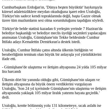
Cumhurbaşkanı Erdoğan'ın, 'Dünya beşten büyüktür' haykırışıyla
küresel adaletsizliklere meydan okuduğuna işaret eden Uraloğlu,
Türkiye'nin sadece kendi topraklarında değil, başta Gazze olmak
üzere tüm mazlumların sesi olma sorumluluğunu taşıdığını söyledi.
Türkiye'de belde statüsü kazadan 6 yerleşim yerinde 7 Haziran'da
belediye başkanlığı ve belediye meclis üyeliği seçimleri yapılacağını
anımsatan Uraloğlu, Gümüşhane'nin Tekke beldesinde Cumhur
İttifakı adayı Kemalettin Demirkıran'a destek istedi.
Uraloğlu, Cumhur İttifakı çatısı altında ülkenin birliğinin ve
beraberliğinin teminatı olan büyük bir anlayışla yol yürüdüklerini
ifade etti.
- Gümüşhane'de ulaştırma ve iletişim altyapısına 24 yılda 105 milyar
lira harcandı
Ülkenin dört bir yanında olduğu gibi, Gümüşhane'nin ulaşım ve
iletişim altyapısına da büyük önem verdiklerini vurgulayan
Uraloğlu, 'Son 24 yıl içerisinde Gümüşhane'nin ulaştırma ve iletişim
altyapısında yaklaşık 105 milyar liralık yatırımı hayata geçirdik.'
dedi.
Uraloğlu, kentte bölünmüş yolu 131 kilometreye, sıcak asfaltı ise