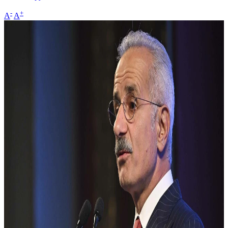
-
+
A
A