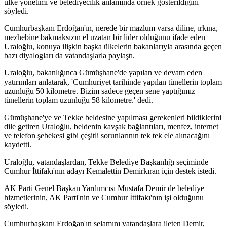
ülke yönetimi ve belediyecilik anlamında örnek gösterildiğini
söyledi.
Cumhurbaşkanı Erdoğan'ın, nerede bir mazlum varsa diline, ırkına,
mezhebine bakmaksızın el uzatan bir lider olduğunu ifade eden
Uraloğlu, konuya ilişkin başka ülkelerin bakanlarıyla arasında geçen
bazı diyalogları da vatandaşlarla paylaştı.
Uraloğlu, bakanlığınca Gümüşhane'de yapılan ve devam eden
yatırımları anlatarak, 'Cumhuriyet tarihinde yapılan tünellerin toplam
uzunluğu 50 kilometre. Bizim sadece geçen sene yaptığımız
tünellerin toplam uzunluğu 58 kilometre.' dedi.
Gümüşhane'ye ve Tekke beldesine yapılması gerekenleri bildiklerini
dile getiren Uraloğlu, beldenin kavşak bağlantıları, menfez, internet
ve telefon şebekesi gibi çeşitli sorunlarının tek tek ele alınacağını
kaydetti.
Uraloğlu, vatandaşlardan, Tekke Belediye Başkanlığı seçiminde
Cumhur İttifakı'nın adayı Kemalettin Demirkıran için destek istedi.
AK Parti Genel Başkan Yardımcısı Mustafa Demir de belediye
hizmetlerinin, AK Parti'nin ve Cumhur İttifakı'nın işi olduğunu
söyledi.
Cumhurbaşkanı Erdoğan'ın selamını vatandaşlara ileten Demir,