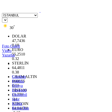
°
30
DOLAR
47,7436
0.18
Foto Galeri
EURO
Video
55,2510
Yazarlar
0.32
STERLİN
64,4811
0.38
GRAM ALTIN
Gündem
6660.55
Politika
0.03
Dünya
BİST100
Ekonomi
13.779
Otomobil
-14
Spor
BITCOIN
Kültür
64.944,08
Resmi İlan