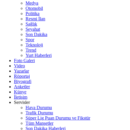
Medya
Otomobil
Politika
Resmi İlan
Sağlık
Seyahat
Son Dakika
Spor
Teknoloji
Trend
Yurt Haberleri
Foto Galeri
Video
Yazarlar
Röportaj
Biyografi
Anketler
Künye
İletişim
Servisler
Hava Durumu
Trafik Durumu
Süper Lig Puan Durumu ve Fikstür
Tüm Manşetler
Son Dakika Haberleri