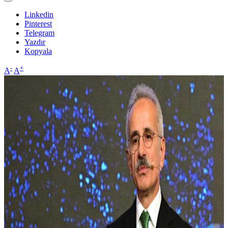
Linkedin
Pinterest
Telegram
Yazdır
Kopyala
-
+
A
A