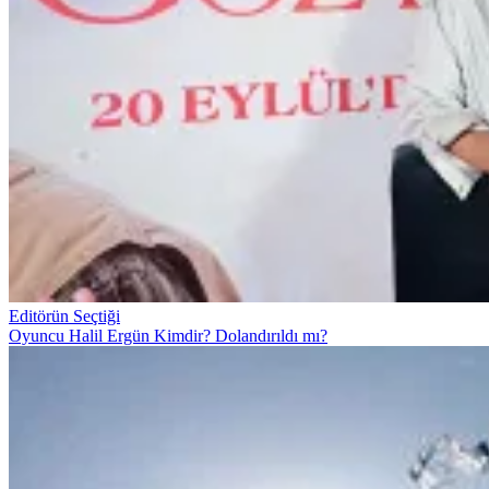
Editörün Seçtiği
Oyuncu Halil Ergün Kimdir? Dolandırıldı mı?