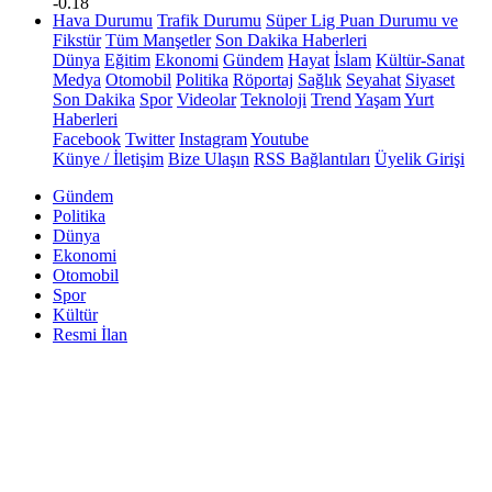
-0.18
Hava Durumu
Trafik Durumu
Süper Lig Puan Durumu ve
Fikstür
Tüm Manşetler
Son Dakika Haberleri
Dünya
Eğitim
Ekonomi
Gündem
Hayat
İslam
Kültür-Sanat
Medya
Otomobil
Politika
Röportaj
Sağlık
Seyahat
Siyaset
Son Dakika
Spor
Videolar
Teknoloji
Trend
Yaşam
Yurt
Haberleri
Facebook
Twitter
Instagram
Youtube
Künye / İletişim
Bize Ulaşın
RSS Bağlantıları
Üyelik Girişi
Gündem
Politika
Dünya
Ekonomi
Otomobil
Spor
Kültür
Resmi İlan