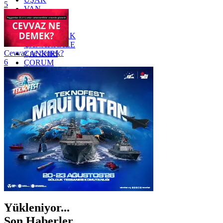
5
VAN
YALOVA
YOZGAT
ZONGULDAK
ÇANAKKALE
Cevvaz ne demek?
ÇANKIRI
6
ÇORUM
İSTANBUL
İZMİR
ŞANLIURFA
ŞIRNAK
Yükleniyor...
Son Haberler