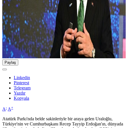
Paylaş
Linkedin
Pinterest
Telegram
Yazdır
Kopyala
-
+
A
A
Atatürk Parkı'nda belde sakinleriyle bir araya gelen Uraloğlu,
Türkiye'nin ve Cumhurbaşkanı Recep Tayyip Erdoğan'ın, dünyada