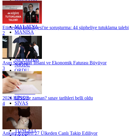
KOCAELİ
KONYA
KÜTAHYA
KİLİS
MALATYA
Etimesgut Belediyesi'ne soruşturma: 44 şüpheliye tutuklama talebi
MANİSA
2
MARDİN
MERSİN
MUĞLA
MUŞ
NEVŞEHİR
Aşırı Sıcakların İnsani ve Ekonomik Faturası Büyüyor
NİĞDE
3
ORDU
OSMANİYE
RİZE
SAKARYA
SAMSUN
SİNOP
2026 KPSS ne zaman? sınav tarihleri belli oldu
SİVAS
4
SİİRT
TEKİRDAĞ
TOKAT
TRABZON
TUNCELİ
Ankara Kedileri 27 Ülkeden Canlı Takip Ediliyor
UŞAK