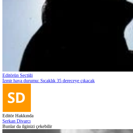
Editörün Seçtiği
İzmir hava durumu: Sıcaklık 35 dereceye çıkacak
Editör Hakkında
Serkan Divarcı
Bunlar da ilginizi çekebilir