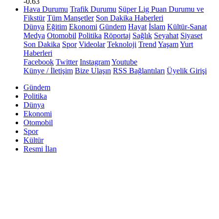
-0.63
Hava Durumu
Trafik Durumu
Süper Lig Puan Durumu ve
Fikstür
Tüm Manşetler
Son Dakika Haberleri
Dünya
Eğitim
Ekonomi
Gündem
Hayat
İslam
Kültür-Sanat
Medya
Otomobil
Politika
Röportaj
Sağlık
Seyahat
Siyaset
Son Dakika
Spor
Videolar
Teknoloji
Trend
Yaşam
Yurt
Haberleri
Facebook
Twitter
Instagram
Youtube
Künye / İletişim
Bize Ulaşın
RSS Bağlantıları
Üyelik Girişi
Gündem
Politika
Dünya
Ekonomi
Otomobil
Spor
Kültür
Resmi İlan