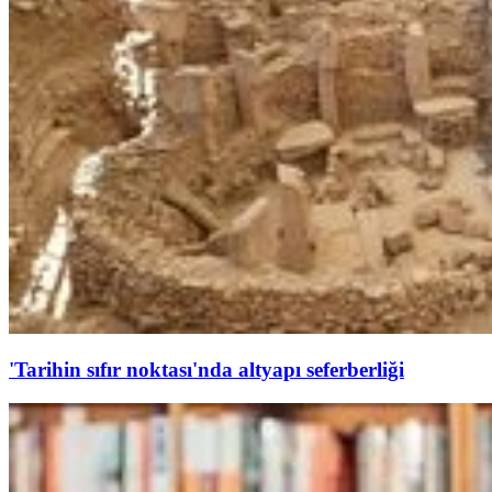
'Tarihin sıfır noktası'nda altyapı seferberliği