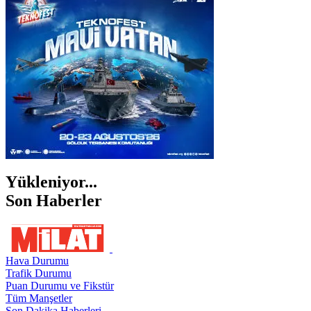
İZMİR
ŞANLIURFA
ŞIRNAK
Yükleniyor...
Son Haberler
Hava Durumu
Trafik Durumu
Puan Durumu ve Fikstür
Tüm Manşetler
Son Dakika Haberleri