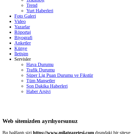
Trend
Yurt Haberleri
Foto Galeri
Video
Yazarlar
Röportaj
Biyografi
Anketler
Künye
İletişim
Servisler
Hava Durumu
Trafik Durumu
Süper Lig Puan Durumu ve Fikstür
Tüm Manşetler
Son Dakika Haberleri
Haber Arşivi
Web sitemizden ayrılıyorsunuz
Bu bağlantı sizi
https://www.milatgazetesi.com
dışındaki bir siteye