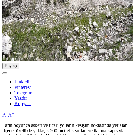
Paylaş
Linkedin
Pinterest
Telegram
Yazdır
Kopyala
-
+
A
A
Tarih boyunca askeri ve ticari yolların kesişim noktasında yer alan
ilçede, özellikle yaklaşık 200 metrelik surları ve iki ana kapısıyla