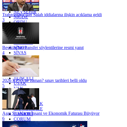
MUĞLA
MUŞ
NEVŞEHİR
Trabzonspor'dan Salah iddialarına ilişkin açıklama geldi
NİĞDE
3
ORDU
OSMANİYE
RİZE
SAKARYA
SAMSUN
SİNOP
Beşiktaş'tan transfer söylentilerine resmi yanıt
SİVAS
4
SİİRT
TEKİRDAĞ
TOKAT
TRABZON
TUNCELİ
2026 KPSS ne zaman? sınav tarihleri belli oldu
UŞAK
5
VAN
YALOVA
YOZGAT
ZONGULDAK
ÇANAKKALE
Aşırı Sıcakların İnsani ve Ekonomik Faturası Büyüyor
ÇANKIRI
6
ÇORUM
İSTANBUL