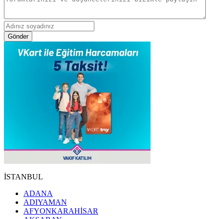
Gönder
İSTANBUL
ADANA
ADIYAMAN
AFYONKARAHİSAR