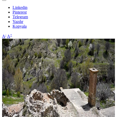
Linkedin
Pinterest
Telegram
Yazdır
Kopyala
-
+
A
A