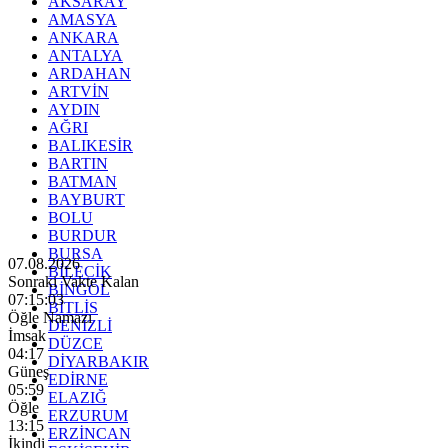
AKSARAY
AMASYA
ANKARA
ANTALYA
ARDAHAN
ARTVİN
AYDIN
AĞRI
BALIKESİR
BARTIN
BATMAN
BAYBURT
BOLU
BURDUR
BURSA
07.08.2026
BİLECİK
Sonraki Vakte Kalan
BİNGÖL
07:15:01
BİTLİS
Öğle Namazı
DENİZLİ
İmsak
DÜZCE
04:17
DİYARBAKIR
Güneş
EDİRNE
05:59
ELAZIĞ
Öğle
ERZURUM
13:15
ERZİNCAN
İkindi