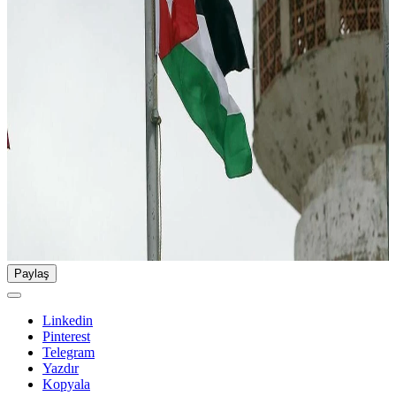
Paylaş
Linkedin
Pinterest
Telegram
Yazdır
Kopyala