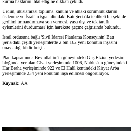
kurma haklarını ihlal ettiğine dikkati çekildi.
Ürdün, uluslararası topluma 'kanuni ve ahlaki sorumluluklarını
üstlenme ve İsrail'in işgal altındaki Batı Şeria'da tehlikeli bir şekilde
gerilimi tırmandırmaya son vermesi, yasa dışı ve tek taraflı
eylemlerini durdurması' için harekete geçme çağrısında bulundu.
İsrail ordusuna bağlı 'Sivil İdaresi Planlama Konseyinin' Batı
Şeria'daki çeşitli yerleşimlerde 2 bin 162 yeni konutun inşasını
onayladığı bildirilmişti.
Plan kapsamında Beytullahim'in güneyindeki Guş Etzion yerleşim
bloğunda yer alan Givat yerleşiminde 1006, Nablus'un güneyindeki
Har Braha yerleşiminde 922 ve El Halil kentindeki Kiryat Arba
yerleşiminde 234 yeni konutun inşa edilmesi öngörülüyor.
Kaynak:
AA