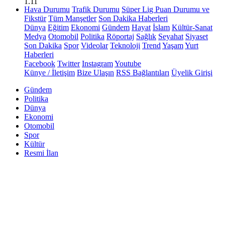
1.11
Hava Durumu
Trafik Durumu
Süper Lig Puan Durumu ve
Fikstür
Tüm Manşetler
Son Dakika Haberleri
Dünya
Eğitim
Ekonomi
Gündem
Hayat
İslam
Kültür-Sanat
Medya
Otomobil
Politika
Röportaj
Sağlık
Seyahat
Siyaset
Son Dakika
Spor
Videolar
Teknoloji
Trend
Yaşam
Yurt
Haberleri
Facebook
Twitter
Instagram
Youtube
Künye / İletişim
Bize Ulaşın
RSS Bağlantıları
Üyelik Girişi
Gündem
Politika
Dünya
Ekonomi
Otomobil
Spor
Kültür
Resmi İlan