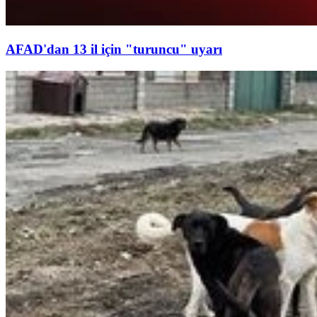
AFAD'dan 13 il için "turuncu" uyarı