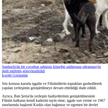
Şanlıurfa'da bir çocuğun sahipsiz köpeğin saldırısına uğramasıyla
ilgili müfettiş görevlendirildi
İçeriği Görüntüle
Söz konusu kararla işgalin ve Filistinlilerin toprakları gasbedilerek
yapılan yerleşimin genişletilmeye devam ettirildiği ifade edildi.
Ayrıca, Batı Şeria'da yerleşim faaliyetlerinin genişletilmesinin
Filistin halkının kendi kaderini tayin etme, işgale son verme ve 1967
sınırlarında başkenti Kudüs olan bağımsız ve egemen bir devlet