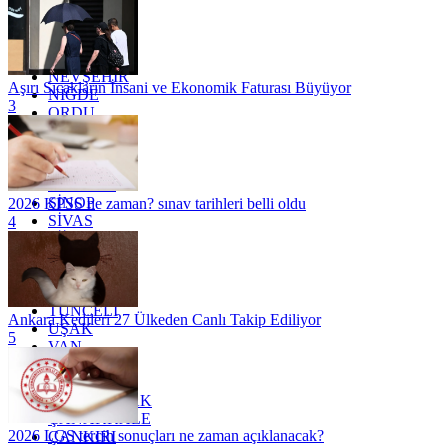
MARDİN
MERSİN
MUĞLA
MUŞ
NEVŞEHİR
Aşırı Sıcakların İnsani ve Ekonomik Faturası Büyüyor
NİĞDE
3
ORDU
OSMANİYE
RİZE
SAKARYA
SAMSUN
SİNOP
2026 KPSS ne zaman? sınav tarihleri belli oldu
SİVAS
4
SİİRT
TEKİRDAĞ
TOKAT
TRABZON
TUNCELİ
Ankara Kedileri 27 Ülkeden Canlı Takip Ediliyor
UŞAK
5
VAN
YALOVA
YOZGAT
ZONGULDAK
ÇANAKKALE
2026 LGS tercih sonuçları ne zaman açıklanacak?
ÇANKIRI