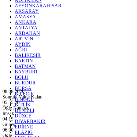
ADIYAMAN
AFYONKARAHİSAR
AKSARAY
AMASYA
ANKARA
ANTALYA
ARDAHAN
ARTVİN
AYDIN
AĞRI
BALIKESİR
BARTIN
BATMAN
BAYBURT
BOLU
BURDUR
BURSA
08.08.2026
BİLECİK
Sonraki Vakte Kalan
BİNGÖL
05:55:19
BİTLİS
Öğle Namazı
DENİZLİ
İmsak
DÜZCE
04:19
DİYARBAKIR
Güneş
EDİRNE
06:00
ELAZIĞ
Öğle