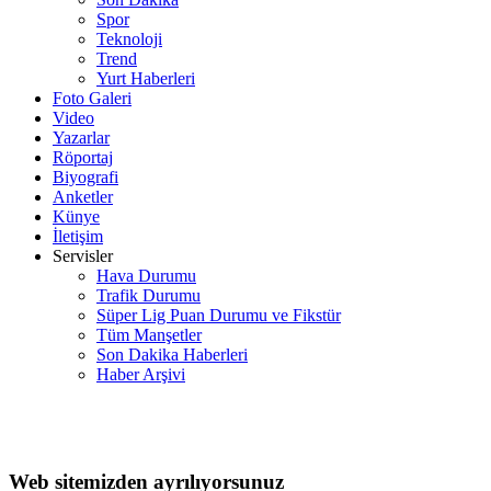
Spor
Teknoloji
Trend
Yurt Haberleri
Foto Galeri
Video
Yazarlar
Röportaj
Biyografi
Anketler
Künye
İletişim
Servisler
Hava Durumu
Trafik Durumu
Süper Lig Puan Durumu ve Fikstür
Tüm Manşetler
Son Dakika Haberleri
Haber Arşivi
Web sitemizden ayrılıyorsunuz