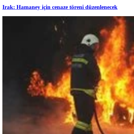
Irak: Hamaney için cenaze töreni düzenlenecek