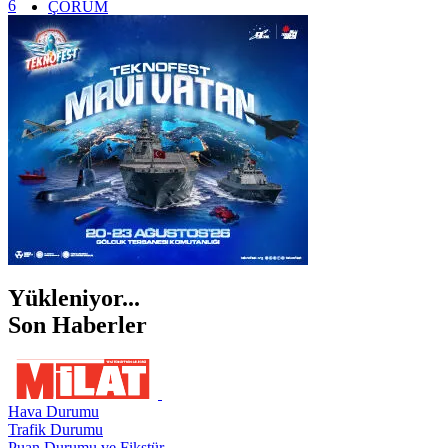
6
ÇORUM
İSTANBUL
İZMİR
ŞANLIURFA
ŞIRNAK
Yükleniyor...
Son Haberler
Hava Durumu
Trafik Durumu
Puan Durumu ve Fikstür