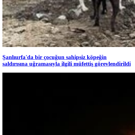
Şanlıurfa'da bir çocuğun sahipsiz köpeğin
saldırısına uğramasıyla ilgili müfettiş görevlendirildi