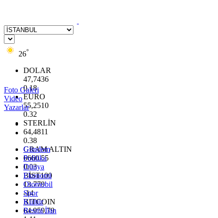
°
26
DOLAR
47,7436
0.18
Foto Galeri
EURO
Video
55,2510
Yazarlar
0.32
STERLİN
64,4811
0.38
GRAM ALTIN
Gündem
6660.55
Politika
0.03
Dünya
BİST100
Ekonomi
13.779
Otomobil
-14
Spor
BITCOIN
Kültür
64.959,79
Resmi İlan