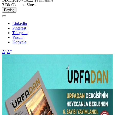
14.05.2026 - 16:22
Yayınlanma
3 Dk
Okunma Süresi
Paylaş
Linkedin
Pinterest
Telegram
Yazdır
Kopyala
-
+
A
A