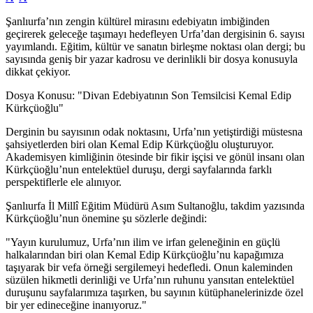
Şanlıurfa’nın zengin kültürel mirasını edebiyatın imbiğinden
geçirerek geleceğe taşımayı hedefleyen Urfa’dan dergisinin 6. sayısı
yayımlandı. Eğitim, kültür ve sanatın birleşme noktası olan dergi; bu
sayısında geniş bir yazar kadrosu ve derinlikli bir dosya konusuyla
dikkat çekiyor.
Dosya Konusu: "Divan Edebiyatının Son Temsilcisi Kemal Edip
Kürkçüoğlu"
Derginin bu sayısının odak noktasını, Urfa’nın yetiştirdiği müstesna
şahsiyetlerden biri olan Kemal Edip Kürkçüoğlu oluşturuyor.
Akademisyen kimliğinin ötesinde bir fikir işçisi ve gönül insanı olan
Kürkçüoğlu’nun entelektüel duruşu, dergi sayfalarında farklı
perspektiflerle ele alınıyor.
Şanlıurfa İl Millî Eğitim Müdürü Asım Sultanoğlu, takdim yazısında
Kürkçüoğlu’nun önemine şu sözlerle değindi:
"Yayın kurulumuz, Urfa’nın ilim ve irfan geleneğinin en güçlü
halkalarından biri olan Kemal Edip Kürkçüoğlu’nu kapağımıza
taşıyarak bir vefa örneği sergilemeyi hedefledi. Onun kaleminden
süzülen hikmetli derinliği ve Urfa’nın ruhunu yansıtan entelektüel
duruşunu sayfalarımıza taşırken, bu sayının kütüphanelerinizde özel
bir yer edineceğine inanıyoruz."