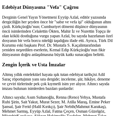
Edebiyat Dünyasına "Vefa" Çağrısı
Derginin Genel Yayın Yönetmeni Eyyüp Azlal, editör yazısında
dergiciliğin her şeyden önce bir "sabır ve vefa işi" olduğunun altını
çizdi. Kürkçüoğlu’nun; Cumhuriyet dönemi düşünce dünyasının
öncü isimlerinden Celalettin Ökten, Mahir İz ve Nurettin Topçu ile
olan köklü dostluğuna vurgu yapan Azlal, bu sayıda hazırlanan özel
dosyanın bir vefa borcu niteliği taşıdığını ifade etti. Ayrıca, Türk Dil
Kurumu eski başkanı Prof. Dr. Mustafa S. Kaçalintarafından
yeniden neşredilen eserlerin, Kemal Edip Kürkçüoğlu’nun fikir
dünyasının doğru anlaşılmasına büyük katkı sunacağını belirtti.
Zengin İçerik ve Usta İmzalar
Altmış yıllık entelektüel hayata ışık tutan edebiyat tarihçisi Adil
Saraç röportajının yanı sıra dergide; inceleme, şiir, hikâye, deneme
ve çeviri türlerinde pek çok kıymetli isim yer alıyor. Altıncı sayıda
imzası bulunan isimlerden bazıları şunlardır:
Altıncı sayıda; Asım Sultanoğlu, Renna (Reno) Yehya, Mustafa
Ruhi Şirin, Sait Yakut, Murat Sezer, M. Atilla Maraş, Emine Peker
Şansal, Şair Ferid (Halil Kırıkçı), Şair Nebih(Mahmut Karakaş),
Mehmet Sarmış, Eyyüp Azlal, Fatma Çeçen, Osman Güzelgöz,
MüştehirKarakaya, Şükran Hekimoğlu Taşdelen, Mehmet Takır,