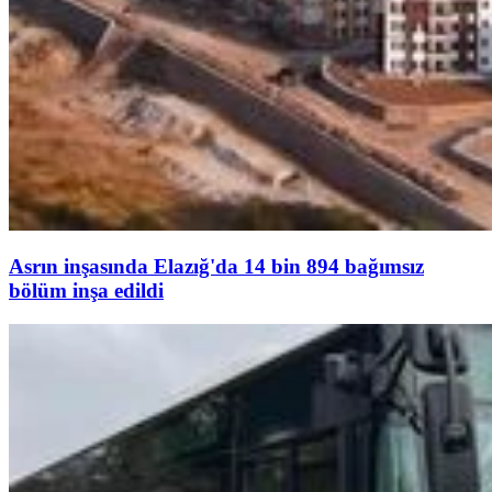
Asrın inşasında Elazığ'da 14 bin 894 bağımsız
bölüm inşa edildi