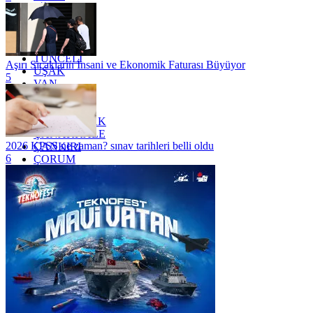
SİİRT
TEKİRDAĞ
TOKAT
TRABZON
TUNCELİ
Aşırı Sıcakların İnsani ve Ekonomik Faturası Büyüyor
UŞAK
5
VAN
YALOVA
YOZGAT
ZONGULDAK
ÇANAKKALE
2026 KPSS ne zaman? sınav tarihleri belli oldu
ÇANKIRI
6
ÇORUM
İSTANBUL
İZMİR
ŞANLIURFA
ŞIRNAK