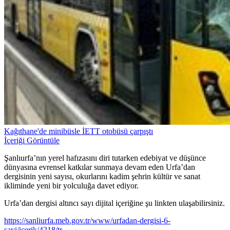
Kağıthane'de minibüsle İETT otobüsü çarpıştı
İçeriği Görüntüle
Şanlıurfa’nın yerel hafızasını diri tutarken edebiyat ve düşünce
dünyasına evrensel katkılar sunmaya devam eden Urfa’dan
dergisinin yeni sayısı, okurlarını kadim şehrin kültür ve sanat
ikliminde yeni bir yolculuğa davet ediyor.
Urfa’dan dergisi altıncı sayı dijital içeriğine şu linkten ulaşabilirsiniz.
https://sanliurfa.meb.gov.tr/www/urfadan-dergisi-6-
sayi/icerik/4218/tr