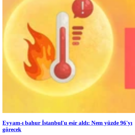
Eyyam-ı bahur İstanbul'u esir aldı: Nem yüzde 96'yı
görecek