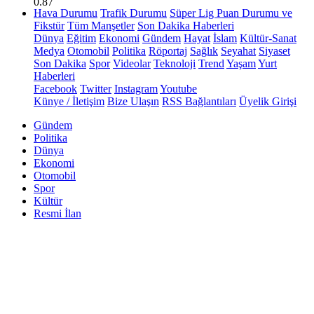
0.87
Hava Durumu
Trafik Durumu
Süper Lig Puan Durumu ve
Fikstür
Tüm Manşetler
Son Dakika Haberleri
Dünya
Eğitim
Ekonomi
Gündem
Hayat
İslam
Kültür-Sanat
Medya
Otomobil
Politika
Röportaj
Sağlık
Seyahat
Siyaset
Son Dakika
Spor
Videolar
Teknoloji
Trend
Yaşam
Yurt
Haberleri
Facebook
Twitter
Instagram
Youtube
Künye / İletişim
Bize Ulaşın
RSS Bağlantıları
Üyelik Girişi
Gündem
Politika
Dünya
Ekonomi
Otomobil
Spor
Kültür
Resmi İlan