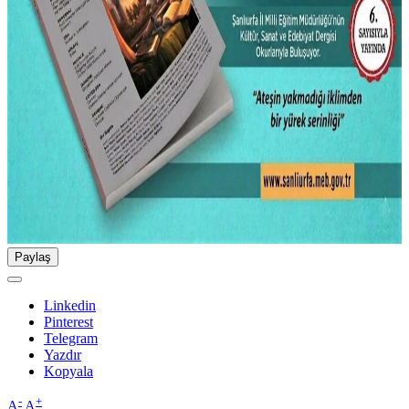
Paylaş
Linkedin
Pinterest
Telegram
Yazdır
Kopyala
-
+
A
A