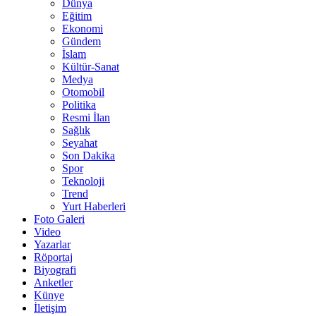
Dünya
Eğitim
Ekonomi
Gündem
İslam
Kültür-Sanat
Medya
Otomobil
Politika
Resmi İlan
Sağlık
Seyahat
Son Dakika
Spor
Teknoloji
Trend
Yurt Haberleri
Foto Galeri
Video
Yazarlar
Röportaj
Biyografi
Anketler
Künye
İletişim