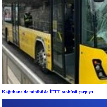
Kağıthane'de minibüsle İETT otobüsü çarpıştı