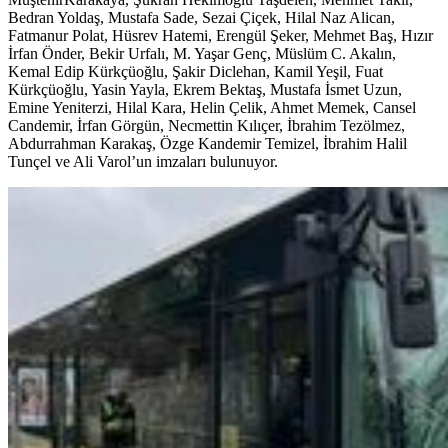
Bedran Yoldaş, Mustafa Sade, Sezai Çiçek, Hilal Naz Alican,
Fatmanur Polat, Hüsrev Hatemi, Erengül Şeker, Mehmet Baş, Hızır
İrfan Önder, Bekir Urfalı, M. Yaşar Genç, Müslüm C. Akalın,
Kemal Edip Kürkçüoğlu, Şakir Diclehan, Kamil Yeşil, Fuat
Kürkçüoğlu, Yasin Yayla, Ekrem Bektaş, Mustafa İsmet Uzun,
Emine Yeniterzi, Hilal Kara, Helin Çelik, Ahmet Memek, Cansel
Candemir, İrfan Görgün, Necmettin Kılıçer, İbrahim Tezölmez,
Abdurrahman Karakaş, Özge Kandemir Temizel, İbrahim Halil
Tunçel ve Ali Varol’un imzaları bulunuyor.