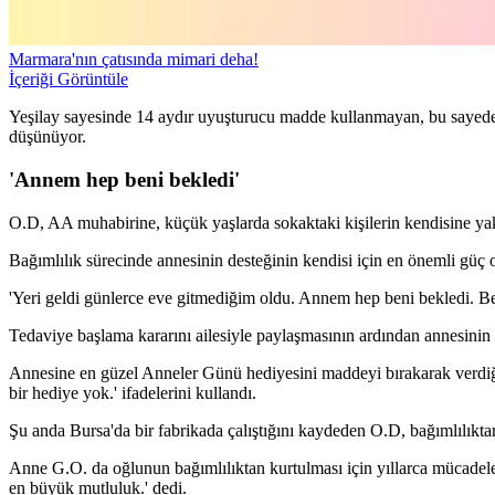
Marmara'nın çatısında mimari deha!
İçeriği Görüntüle
Yeşilay sayesinde 14 aydır uyuşturucu madde kullanmayan, bu sayede b
düşünüyor.
'Annem hep beni bekledi'
O.D, AA muhabirine, küçük yaşlarda sokaktaki kişilerin kendisine yakı
Bağımlılık sürecinde annesinin desteğinin kendisi için en önemli gü
'Yeri geldi günlerce eve gitmediğim oldu. Annem hep beni bekledi. B
Tedaviye başlama kararını ailesiyle paylaşmasının ardından annesin
Annesine en güzel Anneler Günü hediyesini maddeyi bırakarak verdiğini
bir hediye yok.' ifadelerini kullandı.
Şu anda Bursa'da bir fabrikada çalıştığını kaydeden O.D, bağımlılıkta
Anne G.O. da oğlunun bağımlılıktan kurtulması için yıllarca mücadel
en büyük mutluluk.' dedi.