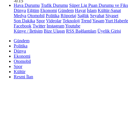
-0.15
Hava Durumu
Trafik Durumu
Süper Lig Puan Durumu ve Fiks
Dünya
Eğitim
Ekonomi
Gündem
Hayat
İslam
Kültür-Sanat
Medya
Otomobil
Politika
Röportaj
Sağlık
Seyahat
Siyaset
Son Dakika
Spor
Videolar
Teknoloji
Trend
Yaşam
Yurt Haberle
Facebook
Twitter
Instagram
Youtube
Künye / İletişim
Bize Ulaşın
RSS Bağlantıları
Üyelik Girişi
Gündem
Politika
Dünya
Ekonomi
Otomobil
Spor
Kültür
Resmi İlan