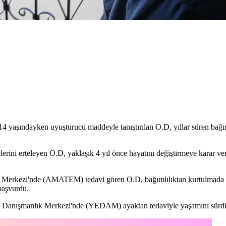
4 yaşındayken uyuşturucu maddeyle tanıştırılan O.D, yıllar süren bağım
rini erteleyen O.D, yaklaşık 4 yıl önce hayatını değiştirmeye karar ve
a Merkezi'nde (AMATEM) tedavi gören O.D, bağımlılıktan kurtulmada 
başvurdu.
ilay Danışmanlık Merkezi'nde (YEDAM) ayaktan tedaviyle yaşamını sürd