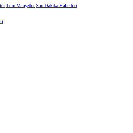
tür
Tüm Manşetler
Son Dakika Haberleri
ri