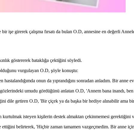
ir işe girerek çalışma fırsatı da bulan O.D, annesine en değerli Annel
nlık göstererek bataklığa çektiğini söyledi.
ç olduğunu vurgulayan O.D, şöyle konuştu:
en hastalandığımda onun da yıprandığını sonradan anladım. Bir anne ev
in gözlerindeki umudu gördüğünü anlatan O.D, 'Annem bana inandı, ben
 dile getiren O.D, 'Bir çiçek ya da başka bir hediye alınabilir ama bir
n kurtulmak isteyen kişilerin destek almaktan çekinmemesi gerektiğini v
e ettiğini belirterek, 'Hiçbir zaman tamamen vazgeçmedim. Bir anne içi