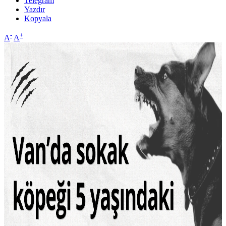
Telegram
Yazdır
Kopyala
-
+
A
A