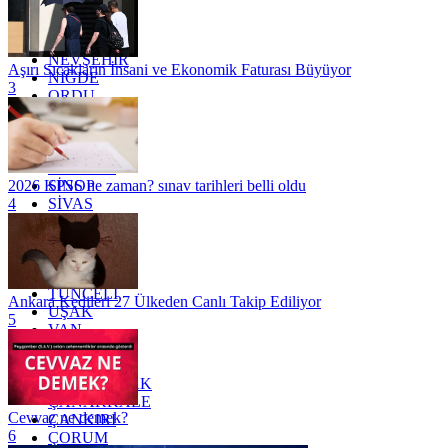
MERSİN
MUĞLA
MUŞ
NEVŞEHİR
Aşırı Sıcakların İnsani ve Ekonomik Faturası Büyüyor
NİĞDE
3
ORDU
OSMANİYE
RİZE
SAKARYA
SAMSUN
SİNOP
2026 KPSS ne zaman? sınav tarihleri belli oldu
SİVAS
4
SİİRT
TEKİRDAĞ
TOKAT
TRABZON
TUNCELİ
Ankara Kedileri 27 Ülkeden Canlı Takip Ediliyor
UŞAK
5
VAN
YALOVA
YOZGAT
ZONGULDAK
ÇANAKKALE
Cevvaz ne demek?
ÇANKIRI
6
ÇORUM