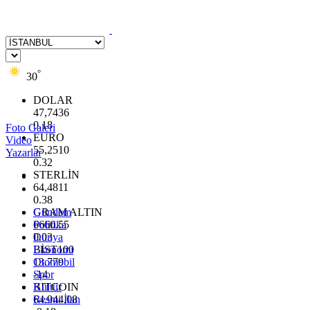
°
30
DOLAR
47,7436
0.18
Foto Galeri
EURO
Video
55,2510
Yazarlar
0.32
STERLİN
64,4811
0.38
GRAM ALTIN
Gündem
6660.55
Politika
0.03
Dünya
BİST100
Ekonomi
13.779
Otomobil
-14
Spor
BITCOIN
Kültür
64.944,08
Resmi İlan