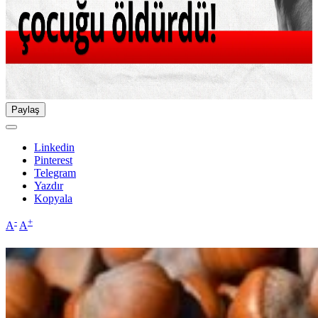
Paylaş
Linkedin
Pinterest
Telegram
Yazdır
Kopyala
-
+
A
A