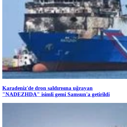
Karadeniz'de dron saldırısına uğrayan
"NADEZHDA" isimli gemi Samsun'a getirildi