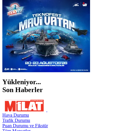
İSTANBUL
İZMİR
ŞANLIURFA
ŞIRNAK
Yükleniyor...
Son Haberler
Hava Durumu
Trafik Durumu
Puan Durumu ve Fikstür
Tüm Manşetler