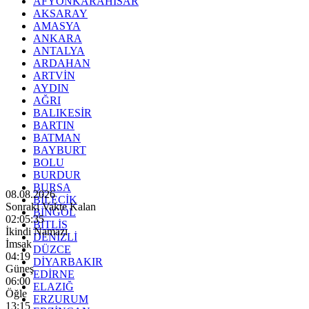
AFYONKARAHİSAR
AKSARAY
AMASYA
ANKARA
ANTALYA
ARDAHAN
ARTVİN
AYDIN
AĞRI
BALIKESİR
BARTIN
BATMAN
BAYBURT
BOLU
BURDUR
BURSA
08.08.2026
BİLECİK
Sonraki Vakte Kalan
BİNGÖL
02:05:33
BİTLİS
İkindi Namazı
DENİZLİ
İmsak
DÜZCE
04:19
DİYARBAKIR
Güneş
EDİRNE
06:00
ELAZIĞ
Öğle
ERZURUM
13:15