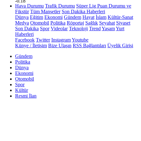
-0.18
Hava Durumu
Trafik Durumu
Süper Lig Puan Durumu ve
Fikstür
Tüm Manşetler
Son Dakika Haberleri
Dünya
Eğitim
Ekonomi
Gündem
Hayat
İslam
Kültür-Sanat
Medya
Otomobil
Politika
Röportaj
Sağlık
Seyahat
Siyaset
Son Dakika
Spor
Videolar
Teknoloji
Trend
Yaşam
Yurt
Haberleri
Facebook
Twitter
Instagram
Youtube
Künye / İletişim
Bize Ulaşın
RSS Bağlantıları
Üyelik Girişi
Gündem
Politika
Dünya
Ekonomi
Otomobil
Spor
Kültür
Resmi İlan