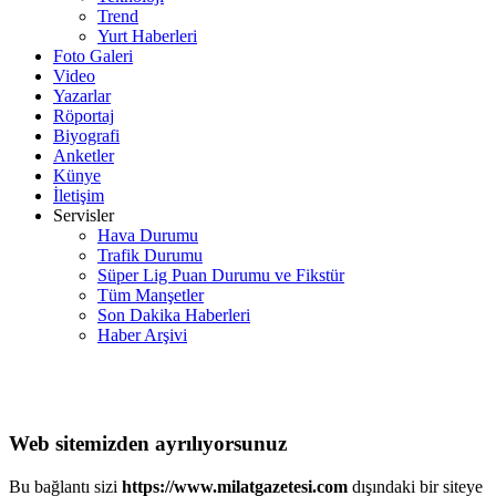
Trend
Yurt Haberleri
Foto Galeri
Video
Yazarlar
Röportaj
Biyografi
Anketler
Künye
İletişim
Servisler
Hava Durumu
Trafik Durumu
Süper Lig Puan Durumu ve Fikstür
Tüm Manşetler
Son Dakika Haberleri
Haber Arşivi
Web sitemizden ayrılıyorsunuz
Bu bağlantı sizi
https://www.milatgazetesi.com
dışındaki bir siteye