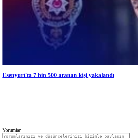
Esenyurt'ta 7 bin 500 aranan kişi yakalandı
Yorumlar