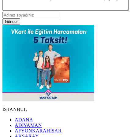
Gönder
İSTANBUL
ADANA
ADIYAMAN
AFYONKARAHİSAR
AKSARAY