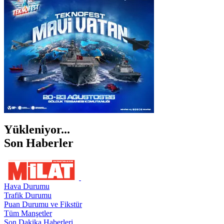
İZMİR
ŞANLIURFA
ŞIRNAK
Yükleniyor...
Son Haberler
Hava Durumu
Trafik Durumu
Puan Durumu ve Fikstür
Tüm Manşetler
Son Dakika Haberleri