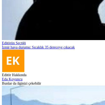
Editörün Seçtiği
İzmir hava durumu: Sıcaklık 35 dereceye çıkacak
Editör Hakkında
Eda Koyuncu
Bunlar da ilginizi çekebilir