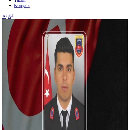
Yazdır
Kopyala
-
+
A
A