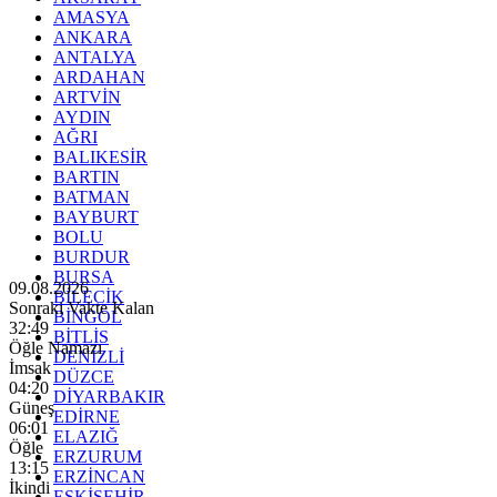
AMASYA
ANKARA
ANTALYA
ARDAHAN
ARTVİN
AYDIN
AĞRI
BALIKESİR
BARTIN
BATMAN
BAYBURT
BOLU
BURDUR
BURSA
09.08.2026
BİLECİK
Sonraki Vakte Kalan
BİNGÖL
32:47
BİTLİS
Öğle Namazı
DENİZLİ
İmsak
DÜZCE
04:20
DİYARBAKIR
Güneş
EDİRNE
06:01
ELAZIĞ
Öğle
ERZURUM
13:15
ERZİNCAN
İkindi
ESKİŞEHİR