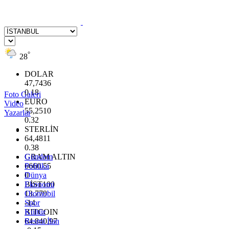
°
28
DOLAR
47,7436
0.18
Foto Galeri
EURO
Video
55,2510
Yazarlar
0.32
STERLİN
64,4811
0.38
GRAM ALTIN
Gündem
6660.55
Politika
0
Dünya
BİST100
Ekonomi
13.779
Otomobil
-14
Spor
BITCOIN
Kültür
64.840,97
Resmi İlan