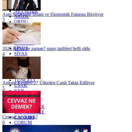
MUĞLA
MUŞ
NEVŞEHİR
Aşırı Sıcakların İnsani ve Ekonomik Faturası Büyüyor
NİĞDE
3
ORDU
OSMANİYE
RİZE
SAKARYA
SAMSUN
SİNOP
2026 KPSS ne zaman? sınav tarihleri belli oldu
SİVAS
4
SİİRT
TEKİRDAĞ
TOKAT
TRABZON
TUNCELİ
Ankara Kedileri 27 Ülkeden Canlı Takip Ediliyor
UŞAK
5
VAN
YALOVA
YOZGAT
ZONGULDAK
ÇANAKKALE
Cevvaz ne demek?
ÇANKIRI
6
ÇORUM
İSTANBUL