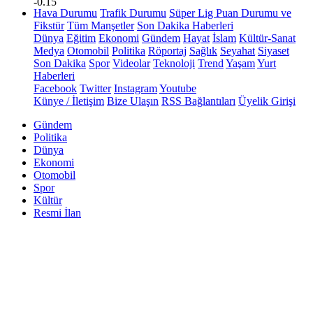
-0.15
Hava Durumu
Trafik Durumu
Süper Lig Puan Durumu ve
Fikstür
Tüm Manşetler
Son Dakika Haberleri
Dünya
Eğitim
Ekonomi
Gündem
Hayat
İslam
Kültür-Sanat
Medya
Otomobil
Politika
Röportaj
Sağlık
Seyahat
Siyaset
Son Dakika
Spor
Videolar
Teknoloji
Trend
Yaşam
Yurt
Haberleri
Facebook
Twitter
Instagram
Youtube
Künye / İletişim
Bize Ulaşın
RSS Bağlantıları
Üyelik Girişi
Gündem
Politika
Dünya
Ekonomi
Otomobil
Spor
Kültür
Resmi İlan