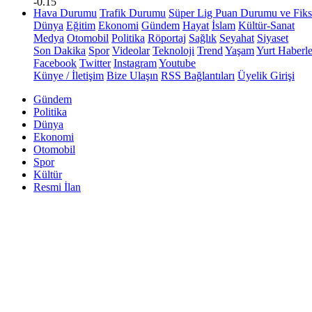
-0.15
Hava Durumu
Trafik Durumu
Süper Lig Puan Durumu ve Fiks
Dünya
Eğitim
Ekonomi
Gündem
Hayat
İslam
Kültür-Sanat
Medya
Otomobil
Politika
Röportaj
Sağlık
Seyahat
Siyaset
Son Dakika
Spor
Videolar
Teknoloji
Trend
Yaşam
Yurt Haberle
Facebook
Twitter
Instagram
Youtube
Künye / İletişim
Bize Ulaşın
RSS Bağlantıları
Üyelik Girişi
Gündem
Politika
Dünya
Ekonomi
Otomobil
Spor
Kültür
Resmi İlan