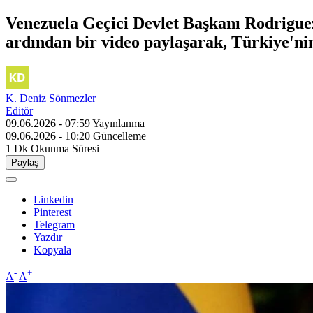
Venezuela Geçici Devlet Başkanı Rodrigu
ardından bir video paylaşarak, Türkiye'nin
K. Deniz Sönmezler
Editör
09.06.2026 - 07:59
Yayınlanma
09.06.2026 - 10:20
Güncelleme
1 Dk
Okunma Süresi
Paylaş
Linkedin
Pinterest
Telegram
Yazdır
Kopyala
-
+
A
A