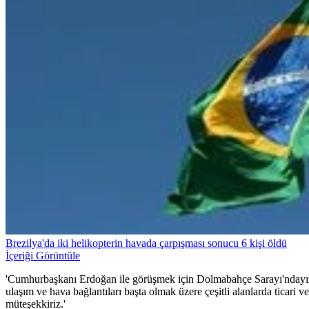
Brezilya'da iki helikopterin havada çarpışması sonucu 6 kişi öldü
İçeriği Görüntüle
'Cumhurbaşkanı Erdoğan ile görüşmek için Dolmabahçe Sarayı'ndayız. İ
ulaşım ve hava bağlantıları başta olmak üzere çeşitli alanlarda ticari v
müteşekkiriz.'