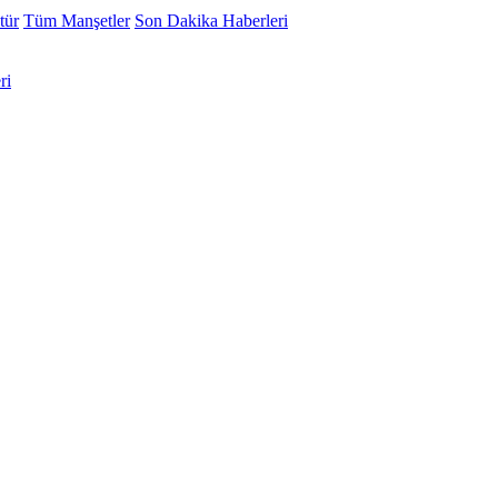
tür
Tüm Manşetler
Son Dakika Haberleri
ri