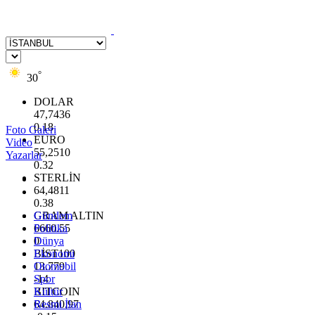
°
30
DOLAR
47,7436
0.18
Foto Galeri
EURO
Video
55,2510
Yazarlar
0.32
STERLİN
64,4811
0.38
GRAM ALTIN
Gündem
6660.55
Politika
0
Dünya
BİST100
Ekonomi
13.779
Otomobil
-14
Spor
BITCOIN
Kültür
64.840,97
Resmi İlan