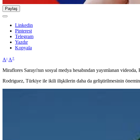
Paylaş
Linkedin
Pinterest
Telegram
Yazdır
Kopyala
-
+
A
A
Miraflores Sarayı'nın sosyal medya hesabından yayımlanan videoda, R
Rodriguez, Türkiye ile ikili ilişkilerin daha da geliştirilmesinin önemin