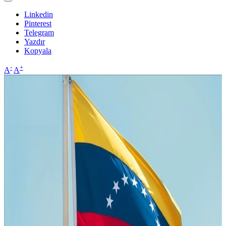
Linkedin
Pinterest
Telegram
Yazdır
Kopyala
-
+
A
A