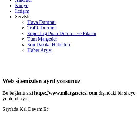
Künye
İletişim
Servisler
Hava Durumu
Trafik Durumu
Süper Lig Puan Durumu ve Fikstür
Tüm Manşetler
Son Dakika Haberleri
Haber Arşivi
Web sitemizden ayrılıyorsunuz
Bu bağlantı sizi
https://www.milatgazetesi.com
dışındaki bir siteye
yönlendiriyor.
Sayfada Kal
Devam Et