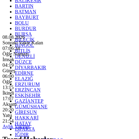
BALIKESİR
BARTIN
BATMAN
BAYBURT
BOLU
BURDUR
BURSA
08.08.2026
BİLECİK
Sonraki Vakte Kalan
BİNGÖL
07:06:32
BİTLİS
Öğle Namazı
DENİZLİ
İmsak
DÜZCE
04:19
DİYARBAKIR
Güneş
EDİRNE
06:00
ELAZIĞ
Öğle
ERZURUM
13:15
ERZİNCAN
İkindi
ESKİŞEHİR
17:07
GAZİANTEP
Akşam
GÜMÜŞHANE
20:20
GİRESUN
Yatsı
HAKKARİ
21:54
HATAY
Aylık Vakitler
ISPARTA
IĞDIR