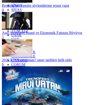
SAMSUN
SİNOP
Beşiktaş'tan transfer söylentilerine resmi yanıt
SİVAS
4
SİİRT
TEKİRDAĞ
TOKAT
TRABZON
TUNCELİ
Aşırı Sıcakların İnsani ve Ekonomik Faturası Büyüyor
UŞAK
5
VAN
YALOVA
YOZGAT
ZONGULDAK
ÇANAKKALE
2026 KPSS ne zaman? sınav tarihleri belli oldu
ÇANKIRI
6
ÇORUM
İSTANBUL
İZMİR
ŞANLIURFA
ŞIRNAK