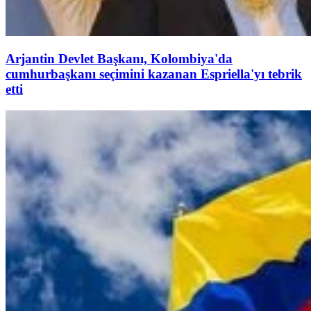
Arjantin Devlet Başkanı, Kolombiya'da
cumhurbaşkanı seçimini kazanan Espriella'yı tebrik
etti