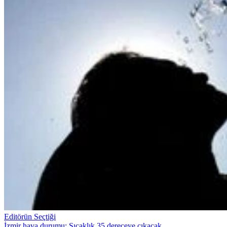
Editörün Seçtiği
İzmir hava durumu: Sıcaklık 35 dereceye çıkacak