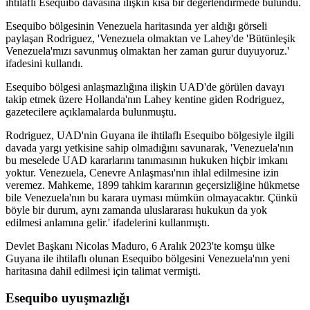
ihtilaflı Esequibo davasına ilişkin kısa bir değerlendirmede bulundu.
Esequibo bölgesinin Venezuela haritasında yer aldığı görseli
paylaşan Rodriguez, 'Venezuela olmaktan ve Lahey'de 'Bütünleşik
Venezuela'mızı savunmuş olmaktan her zaman gurur duyuyoruz.'
ifadesini kullandı.
Esequibo bölgesi anlaşmazlığına ilişkin UAD'de görülen davayı
takip etmek üzere Hollanda'nın Lahey kentine giden Rodriguez,
gazetecilere açıklamalarda bulunmuştu.
Rodriguez, UAD'nin Guyana ile ihtilaflı Esequibo bölgesiyle ilgili
davada yargı yetkisine sahip olmadığını savunarak, 'Venezuela'nın
bu meselede UAD kararlarını tanımasının hukuken hiçbir imkanı
yoktur. Venezuela, Cenevre Anlaşması'nın ihlal edilmesine izin
veremez. Mahkeme, 1899 tahkim kararının geçersizliğine hükmetse
bile Venezuela'nın bu karara uyması mümkün olmayacaktır. Çünkü
böyle bir durum, aynı zamanda uluslararası hukukun da yok
edilmesi anlamına gelir.' ifadelerini kullanmıştı.
Devlet Başkanı Nicolas Maduro, 6 Aralık 2023'te komşu ülke
Guyana ile ihtilaflı olunan Esequibo bölgesini Venezuela'nın yeni
haritasına dahil edilmesi için talimat vermişti.
Esequibo uyuşmazlığı