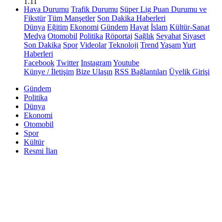
1.11
Hava Durumu
Trafik Durumu
Süper Lig Puan Durumu ve
Fikstür
Tüm Manşetler
Son Dakika Haberleri
Dünya
Eğitim
Ekonomi
Gündem
Hayat
İslam
Kültür-Sanat
Medya
Otomobil
Politika
Röportaj
Sağlık
Seyahat
Siyaset
Son Dakika
Spor
Videolar
Teknoloji
Trend
Yaşam
Yurt
Haberleri
Facebook
Twitter
Instagram
Youtube
Künye / İletişim
Bize Ulaşın
RSS Bağlantıları
Üyelik Girişi
Gündem
Politika
Dünya
Ekonomi
Otomobil
Spor
Kültür
Resmi İlan