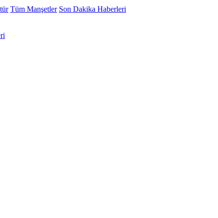
tür
Tüm Manşetler
Son Dakika Haberleri
ri