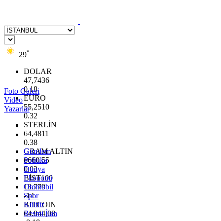
°
29
DOLAR
47,7436
0.18
Foto Galeri
EURO
Video
55,2510
Yazarlar
0.32
STERLİN
64,4811
0.38
GRAM ALTIN
Gündem
6660.55
Politika
0.03
Dünya
BİST100
Ekonomi
13.779
Otomobil
-14
Spor
BITCOIN
Kültür
64.944,08
Resmi İlan