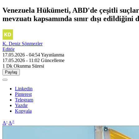
Venezuela Hükümeti, ABD'de çeşitli suçlara
mevzuatı kapsamında sınır dışı edildiğini 
K. Deniz Sönmezler
Editör
17.05.2026 - 04:54
Yayınlanma
17.05.2026 - 11:02
Güncelleme
1 Dk
Okunma Süresi
Paylaş
Linkedin
Pinterest
Telegram
Yazdır
Kopyala
-
+
A
A