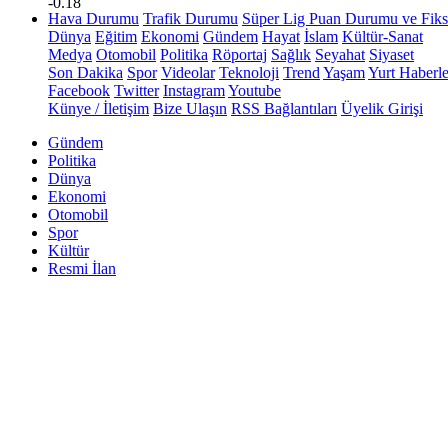
-0.18
Hava Durumu
Trafik Durumu
Süper Lig Puan Durumu ve Fiks
Dünya
Eğitim
Ekonomi
Gündem
Hayat
İslam
Kültür-Sanat
Medya
Otomobil
Politika
Röportaj
Sağlık
Seyahat
Siyaset
Son Dakika
Spor
Videolar
Teknoloji
Trend
Yaşam
Yurt Haberle
Facebook
Twitter
Instagram
Youtube
Künye / İletişim
Bize Ulaşın
RSS Bağlantıları
Üyelik Girişi
Gündem
Politika
Dünya
Ekonomi
Otomobil
Spor
Kültür
Resmi İlan