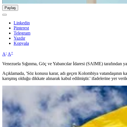
Paylaş
Linkedin
Pinterest
Telegram
Yazdır
Kopyala
-
+
A
A
Venezuela Sığınma, Göç ve Yabancılar İdaresi (SAIME) tarafından yayıml
Açıklamada, 'Söz konusu karar, adı geçen Kolombiya vatandaşının kamu
karışmış olduğu dikkate alınarak kabul edilmiştir.' ifadelerine yer veril