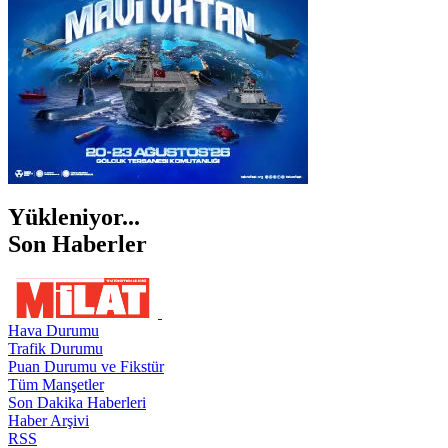
Yükleniyor...
Son Haberler
Hava Durumu
Trafik Durumu
Puan Durumu ve Fikstür
Tüm Manşetler
Son Dakika Haberleri
Haber Arşivi
RSS