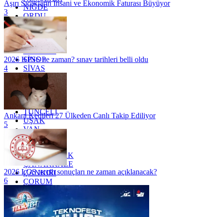
Aşırı Sıcakların İnsani ve Ekonomik Faturası Büyüyor
NİĞDE
3
ORDU
OSMANİYE
RİZE
SAKARYA
SAMSUN
SİNOP
2026 KPSS ne zaman? sınav tarihleri belli oldu
SİVAS
4
SİİRT
TEKİRDAĞ
TOKAT
TRABZON
TUNCELİ
Ankara Kedileri 27 Ülkeden Canlı Takip Ediliyor
UŞAK
5
VAN
YALOVA
YOZGAT
ZONGULDAK
ÇANAKKALE
2026 LGS tercih sonuçları ne zaman açıklanacak?
ÇANKIRI
6
ÇORUM
İSTANBUL
İZMİR
ŞANLIURFA
ŞIRNAK