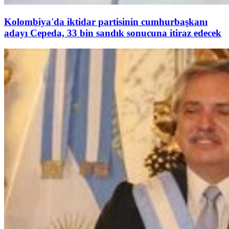
Kolombiya'da iktidar partisinin cumhurbaşkanı
adayı Cepeda, 33 bin sandık sonucuna itiraz edecek