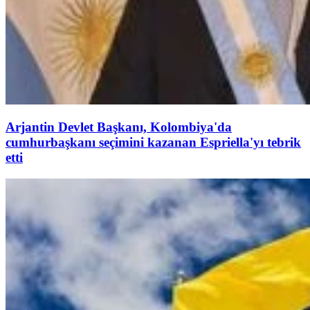
Arjantin Devlet Başkanı, Kolombiya'da
cumhurbaşkanı seçimini kazanan Espriella'yı tebrik
etti