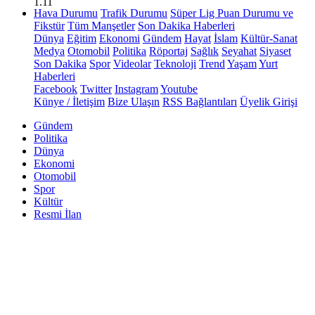
1.11
Hava Durumu
Trafik Durumu
Süper Lig Puan Durumu ve
Fikstür
Tüm Manşetler
Son Dakika Haberleri
Dünya
Eğitim
Ekonomi
Gündem
Hayat
İslam
Kültür-Sanat
Medya
Otomobil
Politika
Röportaj
Sağlık
Seyahat
Siyaset
Son Dakika
Spor
Videolar
Teknoloji
Trend
Yaşam
Yurt
Haberleri
Facebook
Twitter
Instagram
Youtube
Künye / İletişim
Bize Ulaşın
RSS Bağlantıları
Üyelik Girişi
Gündem
Politika
Dünya
Ekonomi
Otomobil
Spor
Kültür
Resmi İlan