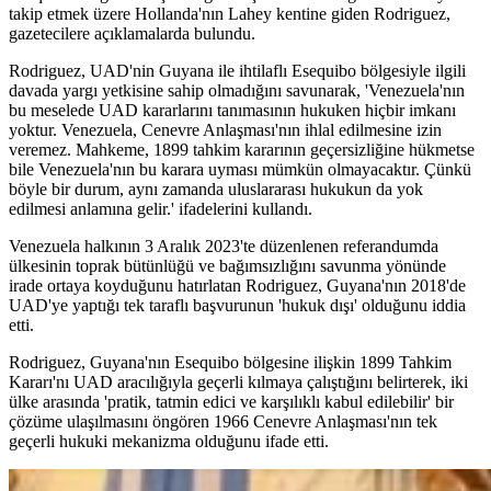
takip etmek üzere Hollanda'nın Lahey kentine giden Rodriguez,
gazetecilere açıklamalarda bulundu.
Rodriguez, UAD'nin Guyana ile ihtilaflı Esequibo bölgesiyle ilgili
davada yargı yetkisine sahip olmadığını savunarak, 'Venezuela'nın
bu meselede UAD kararlarını tanımasının hukuken hiçbir imkanı
yoktur. Venezuela, Cenevre Anlaşması'nın ihlal edilmesine izin
veremez. Mahkeme, 1899 tahkim kararının geçersizliğine hükmetse
bile Venezuela'nın bu karara uyması mümkün olmayacaktır. Çünkü
böyle bir durum, aynı zamanda uluslararası hukukun da yok
edilmesi anlamına gelir.' ifadelerini kullandı.
Venezuela halkının 3 Aralık 2023'te düzenlenen referandumda
ülkesinin toprak bütünlüğü ve bağımsızlığını savunma yönünde
irade ortaya koyduğunu hatırlatan Rodriguez, Guyana'nın 2018'de
UAD'ye yaptığı tek taraflı başvurunun 'hukuk dışı' olduğunu iddia
etti.
Rodriguez, Guyana'nın Esequibo bölgesine ilişkin 1899 Tahkim
Kararı'nı UAD aracılığıyla geçerli kılmaya çalıştığını belirterek, iki
ülke arasında 'pratik, tatmin edici ve karşılıklı kabul edilebilir' bir
çözüme ulaşılmasını öngören 1966 Cenevre Anlaşması'nın tek
geçerli hukuki mekanizma olduğunu ifade etti.