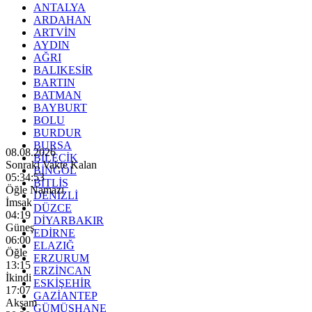
ANTALYA
ARDAHAN
ARTVİN
AYDIN
AĞRI
BALIKESİR
BARTIN
BATMAN
BAYBURT
BOLU
BURDUR
BURSA
08.08.2026
BİLECİK
Sonraki Vakte Kalan
BİNGÖL
05:34:51
BİTLİS
Öğle Namazı
DENİZLİ
İmsak
DÜZCE
04:19
DİYARBAKIR
Güneş
EDİRNE
06:00
ELAZIĞ
Öğle
ERZURUM
13:15
ERZİNCAN
İkindi
ESKİŞEHİR
17:07
GAZİANTEP
Akşam
GÜMÜŞHANE