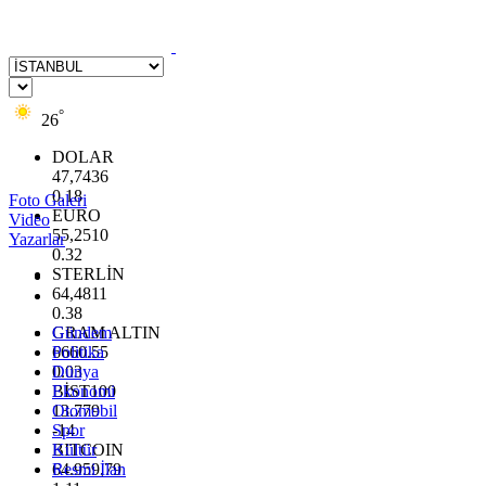
°
26
DOLAR
47,7436
0.18
Foto Galeri
EURO
Video
55,2510
Yazarlar
0.32
STERLİN
64,4811
0.38
GRAM ALTIN
Gündem
6660.55
Politika
0.03
Dünya
BİST100
Ekonomi
13.779
Otomobil
-14
Spor
BITCOIN
Kültür
64.959,79
Resmi İlan