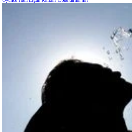
Oyuncu Halil Ergün Kimdir? Dolandırıldı mı?