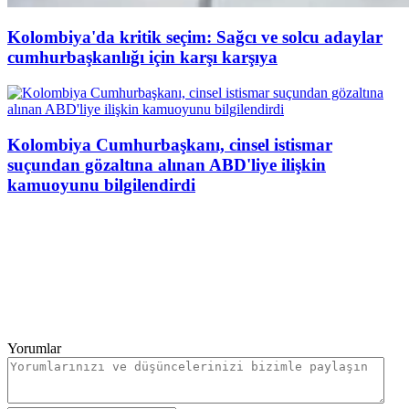
Kolombiya'da kritik seçim: Sağcı ve solcu adaylar
cumhurbaşkanlığı için karşı karşıya
Kolombiya Cumhurbaşkanı, cinsel istismar
suçundan gözaltına alınan ABD'liye ilişkin
kamuoyunu bilgilendirdi
Yorumlar