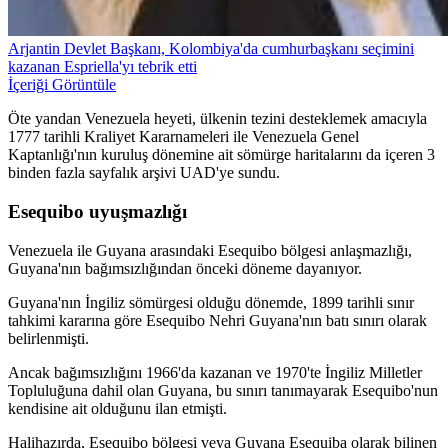
Arjantin Devlet Başkanı, Kolombiya'da cumhurbaşkanı seçimini
kazanan Espriella'yı tebrik etti
İçeriği Görüntüle
Öte yandan Venezuela heyeti, ülkenin tezini desteklemek amacıyla
1777 tarihli Kraliyet Kararnameleri ile Venezuela Genel
Kaptanlığı'nın kuruluş dönemine ait sömürge haritalarını da içeren 3
binden fazla sayfalık arşivi UAD'ye sundu.
Esequibo uyuşmazlığı
Venezuela ile Guyana arasındaki Esequibo bölgesi anlaşmazlığı,
Guyana'nın bağımsızlığından önceki döneme dayanıyor.
Guyana'nın İngiliz sömürgesi olduğu dönemde, 1899 tarihli sınır
tahkimi kararına göre Esequibo Nehri Guyana'nın batı sınırı olarak
belirlenmişti.
Ancak bağımsızlığını 1966'da kazanan ve 1970'te İngiliz Milletler
Topluluğuna dahil olan Guyana, bu sınırı tanımayarak Esequibo'nun
kendisine ait olduğunu ilan etmişti.
Halihazırda, Esequibo bölgesi veya Guyana Esequiba olarak bilinen