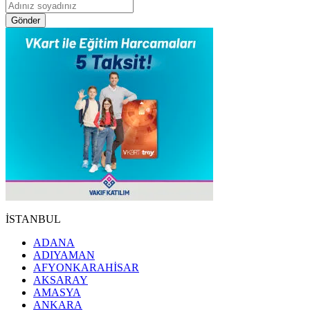
Gönder
İSTANBUL
ADANA
ADIYAMAN
AFYONKARAHİSAR
AKSARAY
AMASYA
ANKARA