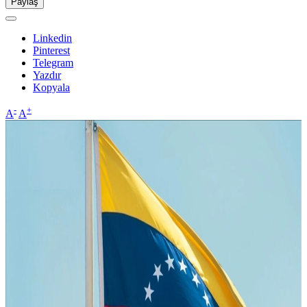
Paylaş
Linkedin
Pinterest
Telegram
Yazdır
Kopyala
-
+
A
A