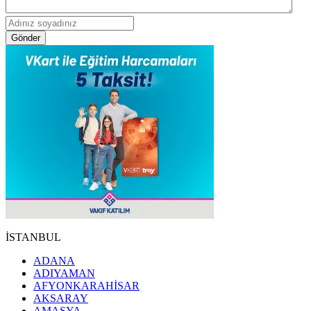
Gönder
İSTANBUL
ADANA
ADIYAMAN
AFYONKARAHİSAR
AKSARAY
AMASYA