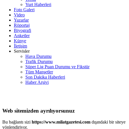
Yurt Haberleri
Foto Galeri
Video
Yazarlar
Röportaj
Biyografi
Anketler
Künye
İletişim
Servisler
Hava Durumu
Trafik Durumu
Süper Lig Puan Durumu ve Fikstür
Tüm Manşetler
Son Dakika Haberleri
Haber Arşivi
Web sitemizden ayrılıyorsunuz
Bu bağlantı sizi
https://www.milatgazetesi.com
dışındaki bir siteye
yönlendiriyor.