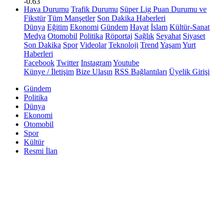
-0.63
Hava Durumu
Trafik Durumu
Süper Lig Puan Durumu ve
Fikstür
Tüm Manşetler
Son Dakika Haberleri
Dünya
Eğitim
Ekonomi
Gündem
Hayat
İslam
Kültür-Sanat
Medya
Otomobil
Politika
Röportaj
Sağlık
Seyahat
Siyaset
Son Dakika
Spor
Videolar
Teknoloji
Trend
Yaşam
Yurt
Haberleri
Facebook
Twitter
Instagram
Youtube
Künye / İletişim
Bize Ulaşın
RSS Bağlantıları
Üyelik Girişi
Gündem
Politika
Dünya
Ekonomi
Otomobil
Spor
Kültür
Resmi İlan