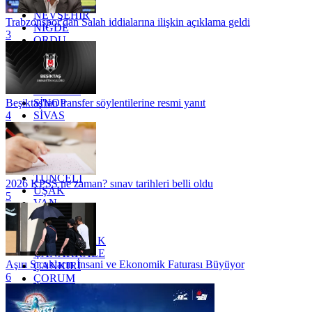
MUŞ
NEVŞEHİR
Trabzonspor'dan Salah iddialarına ilişkin açıklama geldi
NİĞDE
3
ORDU
OSMANİYE
RİZE
SAKARYA
SAMSUN
SİNOP
Beşiktaş'tan transfer söylentilerine resmi yanıt
SİVAS
4
SİİRT
TEKİRDAĞ
TOKAT
TRABZON
TUNCELİ
2026 KPSS ne zaman? sınav tarihleri belli oldu
UŞAK
5
VAN
YALOVA
YOZGAT
ZONGULDAK
ÇANAKKALE
Aşırı Sıcakların İnsani ve Ekonomik Faturası Büyüyor
ÇANKIRI
6
ÇORUM
İSTANBUL
İZMİR