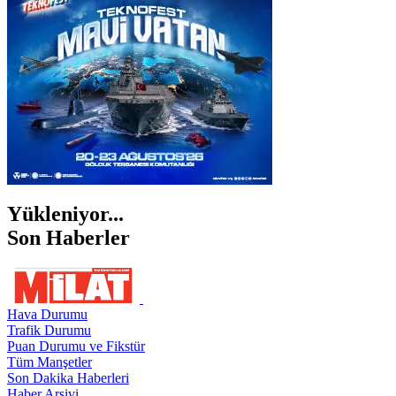
ŞANLIURFA
ŞIRNAK
Yükleniyor...
Son Haberler
Hava Durumu
Trafik Durumu
Puan Durumu ve Fikstür
Tüm Manşetler
Son Dakika Haberleri
Haber Arşivi