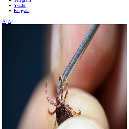
Telegram
Yazdır
Kopyala
-
+
A
A