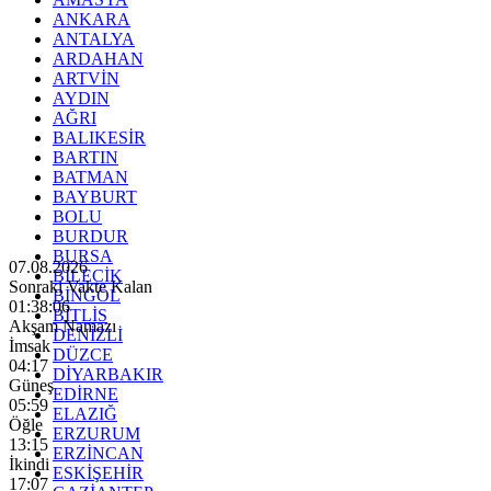
ANKARA
ANTALYA
ARDAHAN
ARTVİN
AYDIN
AĞRI
BALIKESİR
BARTIN
BATMAN
BAYBURT
BOLU
BURDUR
BURSA
07.08.2026
BİLECİK
Sonraki Vakte Kalan
BİNGÖL
01:38:05
BİTLİS
Akşam Namazı
DENİZLİ
İmsak
DÜZCE
04:17
DİYARBAKIR
Güneş
EDİRNE
05:59
ELAZIĞ
Öğle
ERZURUM
13:15
ERZİNCAN
İkindi
ESKİŞEHİR
17:07