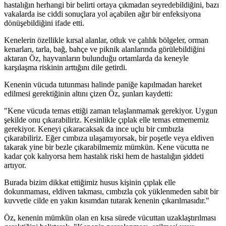
hastalığın herhangi bir belirti ortaya çıkmadan seyredebildiğini, bazı
vakalarda ise ciddi sonuçlara yol açabilen ağır bir enfeksiyona
dönüşebildiğini ifade etti.
Kenelerin özellikle kırsal alanlar, otluk ve çalılık bölgeler, orman
kenarları, tarla, bağ, bahçe ve piknik alanlarında görülebildiğini
aktaran Öz, hayvanların bulunduğu ortamlarda da keneyle
karşılaşma riskinin arttığını dile getirdi.
Kenenin vücuda tutunması halinde paniğe kapılmadan hareket
edilmesi gerektiğinin altını çizen Öz, şunları kaydetti:
"Kene vücuda temas ettiği zaman telaşlanmamak gerekiyor. Uygun
şekilde onu çıkarabiliriz. Kesinlikle çıplak elle temas etmememiz
gerekiyor. Keneyi çıkaracaksak da ince uçlu bir cımbızla
çıkarabiliriz. Eğer cımbıza ulaşamıyorsak, bir poşetle veya eldiven
takarak yine bir bezle çıkarabilmemiz mümkün. Kene vücutta ne
kadar çok kalıyorsa hem hastalık riski hem de hastalığın şiddeti
artıyor.
Burada bizim dikkat ettiğimiz husus kişinin çıplak elle
dokunmaması, eldiven takması, cımbızla çok yüklenmeden sabit bir
kuvvetle cilde en yakın kısımdan tutarak kenenin çıkarılmasıdır."
Öz, kenenin mümkün olan en kısa sürede vücuttan uzaklaştırılması