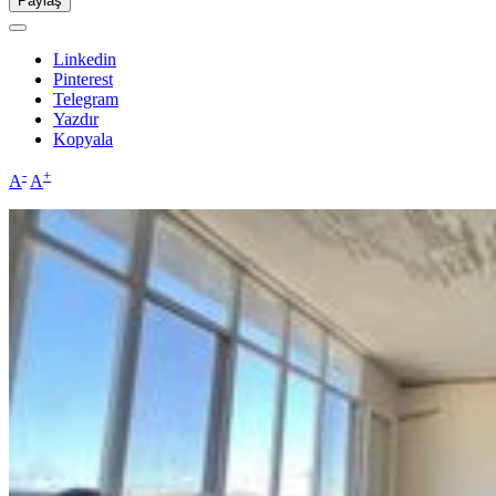
Paylaş
Linkedin
Pinterest
Telegram
Yazdır
Kopyala
-
+
A
A