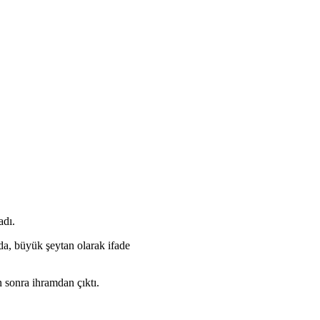
adı.
nda, büyük şeytan olarak ifade
n sonra ihramdan çıktı.