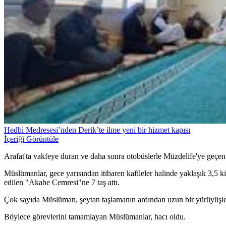
Hedbi Medresesi’nden Derik’te ilme yeni bir hizmet kapısı
İçeriği Görüntüle
Arafat'ta vakfeye duran ve daha sonra otobüslerle Müzdelife'ye geçen h
Müslümanlar, gece yarısından itibaren kafileler halinde yaklaşık 3,5 k
edilen "Akabe Cemresi"ne 7 taş attı.
Çok sayıda Müslüman, şeytan taşlamanın ardından uzun bir yürüyüşle ula
Böylece görevlerini tamamlayan Müslümanlar, hacı oldu.