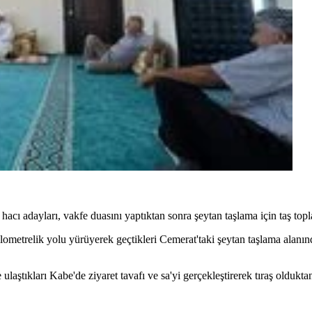
acı adayları, vakfe duasını yaptıktan sonra şeytan taşlama için taş topl
ilometrelik yolu yürüyerek geçtikleri Cemerat'taki şeytan taşlama alanı
ştıkları Kabe'de ziyaret tavafı ve sa'yi gerçekleştirerek tıraş oldukta