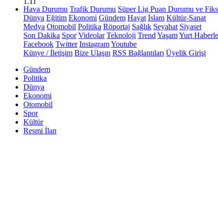
1.11
Hava Durumu
Trafik Durumu
Süper Lig Puan Durumu ve Fiks
Dünya
Eğitim
Ekonomi
Gündem
Hayat
İslam
Kültür-Sanat
Medya
Otomobil
Politika
Röportaj
Sağlık
Seyahat
Siyaset
Son Dakika
Spor
Videolar
Teknoloji
Trend
Yaşam
Yurt Haberle
Facebook
Twitter
Instagram
Youtube
Künye / İletişim
Bize Ulaşın
RSS Bağlantıları
Üyelik Girişi
Gündem
Politika
Dünya
Ekonomi
Otomobil
Spor
Kültür
Resmi İlan