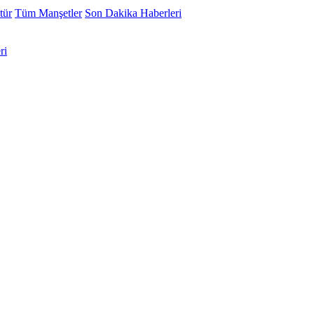
tür
Tüm Manşetler
Son Dakika Haberleri
ri