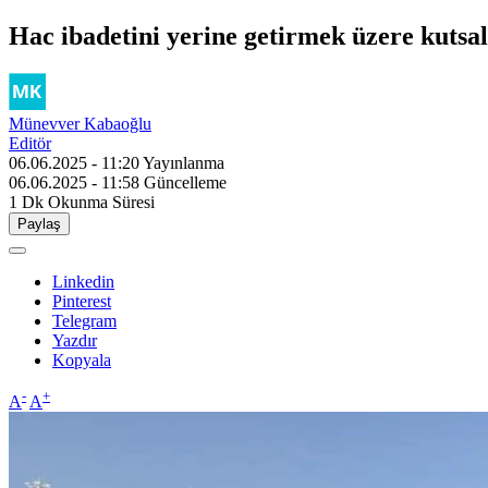
Hac ibadetini yerine getirmek üzere kutsa
Münevver Kabaoğlu
Editör
06.06.2025 - 11:20
Yayınlanma
06.06.2025 - 11:58
Güncelleme
1 Dk
Okunma Süresi
Paylaş
Linkedin
Pinterest
Telegram
Yazdır
Kopyala
-
+
A
A