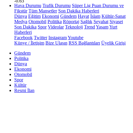
-0.63
Hava Durumu
Trafik Durumu
Süper Lig Puan Durumu ve
Fikstür
Tüm Manşetler
Son Dakika Haberleri
Dünya
Eğitim
Ekonomi
Gündem
Hayat
İslam
Kültür-Sanat
Medya
Otomobil
Politika
Röportaj
Sağlık
Seyahat
Siyaset
Son Dakika
Spor
Videolar
Teknoloji
Trend
Yaşam
Yurt
Haberleri
Facebook
Twitter
Instagram
Youtube
Künye / İletişim
Bize Ulaşın
RSS Bağlantıları
Üyelik Girişi
Gündem
Politika
Dünya
Ekonomi
Otomobil
Spor
Kültür
Resmi İlan