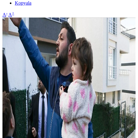
Kopyala
-
+
A
A