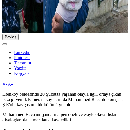
Paylaş
Linkedin
Pinterest
Telegram
Yazdır
Kopyala
-
+
A
A
Esenköy beldesinde 20 Şubat'ta yaşanan olayla ilgili ortaya çıkan
bazı güvenlik kamerası kayıtlarında Muhammed Baca ile komşusu
Ş.E'nin kavgasının bir bölümü yer aldı.
Muhammed Baca'nın jandarma personeli ve eşiyle olaya ilişkin
diyalogları da kameralarca kaydedildi.