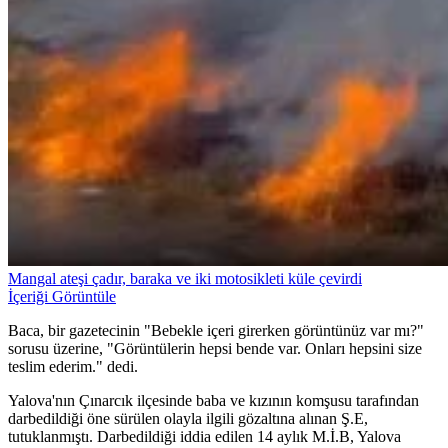
Mangal ateşi çadır, baraka ve iki motosikleti küle çevirdi
İçeriği Görüntüle
Baca, bir gazetecinin "Bebekle içeri girerken görüntünüz var mı?"
sorusu üzerine, "Görüntülerin hepsi bende var. Onları hepsini size
teslim ederim." dedi.
Yalova'nın Çınarcık ilçesinde baba ve kızının komşusu tarafından
darbedildiği öne sürülen olayla ilgili gözaltına alınan Ş.E,
tutuklanmıştı. Darbedildiği iddia edilen 14 aylık M.İ.B, Yalova