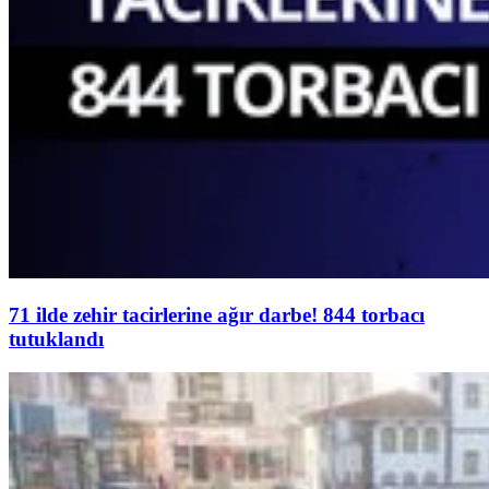
71 ilde zehir tacirlerine ağır darbe! 844 torbacı
tutuklandı