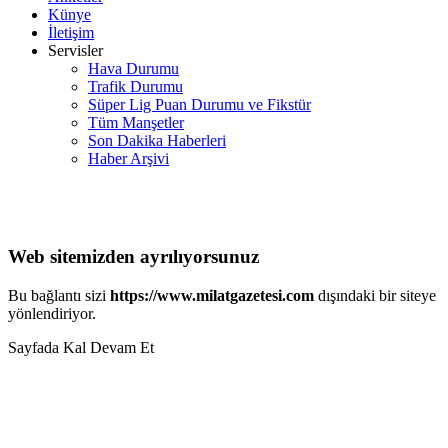
Künye
İletişim
Servisler
Hava Durumu
Trafik Durumu
Süper Lig Puan Durumu ve Fikstür
Tüm Manşetler
Son Dakika Haberleri
Haber Arşivi
Web sitemizden ayrılıyorsunuz
Bu bağlantı sizi
https://www.milatgazetesi.com
dışındaki bir siteye
yönlendiriyor.
Sayfada Kal
Devam Et