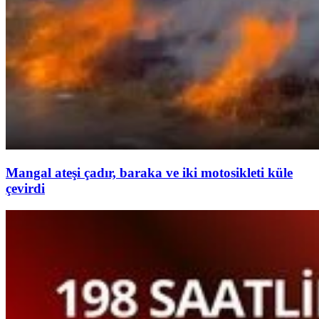
Mangal ateşi çadır, baraka ve iki motosikleti küle
çevirdi