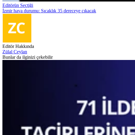
Editörün Seçtiği
İzmir hava durumu: Sıcaklık 35 dereceye çıkacak
Editör Hakkında
Zülal Ceylan
Bunlar da ilginizi çekebilir