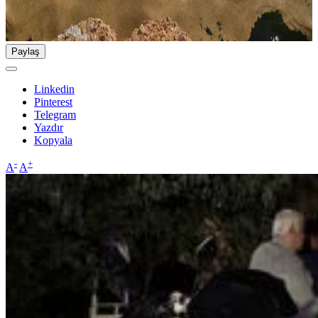
Paylaş
Linkedin
Pinterest
Telegram
Yazdır
Kopyala
-
+
A
A