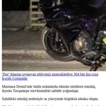
'Dur' ihtarına uymayan ehliyetsiz motosikletliye 304 bin lira ceza
İçeriği Görüntüle
Marmara Denizi'nde farklı noktalarda etkisini sürdüren müsilaj,
ilçenin Tavşantepe mevkisindeki sahilde yoğunlaştı.
Sahildeki müsilaj nedeniyle su yüzeyinde köpüksü tabaka oluştu.