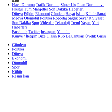
0.66
Hava Durumu
Trafik Durumu
Süper Lig Puan Durumu ve
Fikstür
Tüm Manşetler
Son Dakika Haberleri
Dünya
Eğitim
Ekonomi
Gündem
Hayat
İslam
Kültür-Sanat
Medya
Otomobil
Politika
Röportaj
Sağlık
Seyahat
Siyaset
Son Dakika
Spor
Videolar
Teknoloji
Trend
Yaşam
Yurt
Haberleri
Facebook
Twitter
Instagram
Youtube
Künye / İletişim
Bize Ulaşın
RSS Bağlantıları
Üyelik Girişi
Gündem
Politika
Dünya
Ekonomi
Otomobil
Spor
Kültür
Resmi İlan