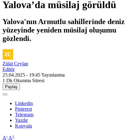
Yalova’da müsilaj görüldü
Yalova'nın Armutlu sahillerinde deniz
yüzeyinde yeniden müsilaj oluşumu
gözlendi.
Zülal Ceylan
Editör
25.04.2025 - 19:45
Yayınlanma
1 Dk
Okunma Süresi
Paylaş
Linkedin
Pinterest
Telegram
Yazdır
Kopyala
-
+
A
A