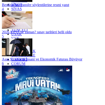
SAMSUN
SİNOP
Beşiktaş'tan transfer söylentilerine resmi yanıt
SİVAS
4
SİİRT
TEKİRDAĞ
TOKAT
TRABZON
TUNCELİ
2026 KPSS ne zaman? sınav tarihleri belli oldu
UŞAK
5
VAN
YALOVA
YOZGAT
ZONGULDAK
ÇANAKKALE
Aşırı Sıcakların İnsani ve Ekonomik Faturası Büyüyor
ÇANKIRI
6
ÇORUM
İSTANBUL
İZMİR
ŞANLIURFA
ŞIRNAK