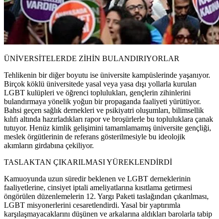
ÜNİVERSİTELERDE ZİHİN BULANDIRIYORLAR
Tehlikenin bir diğer boyutu ise üniversite kampüslerinde yaşanıyor.
Birçok köklü üniversitede yasal veya yasa dışı yollarla kurulan
LGBT kulüpleri ve öğrenci toplulukları, gençlerin zihinlerini
bulandırmaya yönelik yoğun bir propaganda faaliyeti yürütüyor.
Bahsi geçen sağlık dernekleri ve psikiyatri oluşumları, bilimsellik
kılıfı altında hazırladıkları rapor ve broşürlerle bu topluluklara çanak
tutuyor. Henüz kimlik gelişimini tamamlamamış üniversite gençliği,
meslek örgütlerinin de referans gösterilmesiyle bu ideolojik
akımların girdabına çekiliyor.
TASLAKTAN ÇIKARILMASI YÜREKLENDİRDİ
Kamuoyunda uzun süredir beklenen ve LGBT derneklerinin
faaliyetlerine, cinsiyet iptali ameliyatlarına kısıtlama getirmesi
öngörülen düzenlemelerin 12. Yargı Paketi taslağından çıkarılması,
LGBT misyonerlerini cesaretlendirdi. Yasal bir yaptırımla
karşılaşmayacaklarını düşünen ve arkalarına aldıkları barolarla tabip