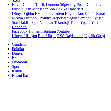
-0.63
Hava Durumu
Trafik Durumu
Süper Lig Puan Durumu ve
Fikstür
Tüm Manşetler
Son Dakika Haberleri
Dünya
Eğitim
Ekonomi
Gündem
Hayat
İslam
Kültür-Sanat
Medya
Otomobil
Politika
Röportaj
Sağlık
Seyahat
Siyaset
Son Dakika
Spor
Videolar
Teknoloji
Trend
Yaşam
Yurt
Haberleri
Facebook
Twitter
Instagram
Youtube
Künye / İletişim
Bize Ulaşın
RSS Bağlantıları
Üyelik Girişi
Gündem
Politika
Dünya
Ekonomi
Otomobil
Spor
Kültür
Resmi İlan