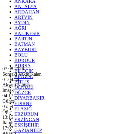
ANKARA
ANTALYA
ARDAHAN
ARTVİN
AYDIN
AĞRI
BALIKESİR
BARTIN
BATMAN
BAYBURT
BOLU
BURDUR
BURSA
07.08.2026
BİLECİK
Sonraki Vakte Kalan
BİNGÖL
01:04:44
BİTLİS
Akşam Namazı
DENİZLİ
İmsak
DÜZCE
04:17
DİYARBAKIR
Güneş
EDİRNE
05:59
ELAZIĞ
Öğle
ERZURUM
13:15
ERZİNCAN
İkindi
ESKİŞEHİR
17:07
GAZİANTEP
Akşam