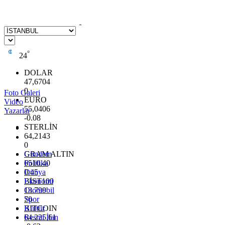
°
24
DOLAR
47,6704
0
Foto Galeri
EURO
Video
55,0406
Yazarlar
-0.08
STERLİN
64,2143
0
GRAM ALTIN
Gündem
6510.40
Politika
0.45
Dünya
BİST100
Ekonomi
13.799
Otomobil
70
Spor
BITCOIN
Kültür
64.225,61
Resmi İlan