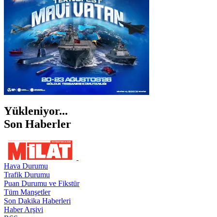
ŞIRNAK
Yükleniyor...
Son Haberler
Hava Durumu
Trafik Durumu
Puan Durumu ve Fikstür
Tüm Manşetler
Son Dakika Haberleri
Haber Arşivi