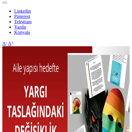
Linkedin
Pinterest
Telegram
Yazdır
Kopyala
-
+
A
A