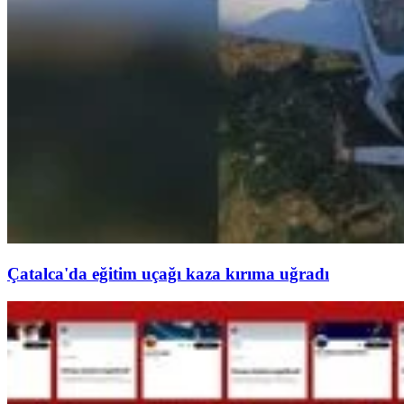
Çatalca'da eğitim uçağı kaza kırıma uğradı