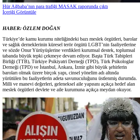
Hür Ağbaba’nın para trafiği MASAK raporunda çıktı
İçeriği Görüntüle
HABER: ÖZLEM DOĞAN
Türkiye’de kamu kurumu niteliğindeki bazı meslek örgütleri, barolar
ve sağlık derneklerinin küresel terör örgütü LGBT’nin faaliyetlerine
ve sözde Onur Yürüyüşlerine verdikleri kurumsal destek, toplumsal
tabanda büyük tepki çekmeye devam ediyor. Başta Türk Tabipleri
Birliği (TTB), Türkiye Psikiyatri Derneği (TPD), Türk Psikologlar
Derneği (TPD) ve İstanbul, Ankara, İzmir gibi büyük şehirlerin
baroları olmak üzere birçok yapı, cinsel yönelim adı altında
yürütülen bu faaliyetlerin adeta savunuculuğunu üstlenmiş durumda.
Milli ve manevi değerleri, geleneksel aile yapısını açıkça hedef alan
meslek örgütleri devlete ve aile kurumuna açıkça meydan okuyor.