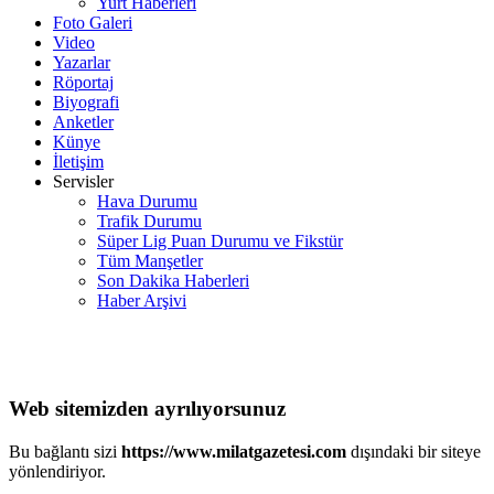
Yurt Haberleri
Foto Galeri
Video
Yazarlar
Röportaj
Biyografi
Anketler
Künye
İletişim
Servisler
Hava Durumu
Trafik Durumu
Süper Lig Puan Durumu ve Fikstür
Tüm Manşetler
Son Dakika Haberleri
Haber Arşivi
Web sitemizden ayrılıyorsunuz
Bu bağlantı sizi
https://www.milatgazetesi.com
dışındaki bir siteye
yönlendiriyor.