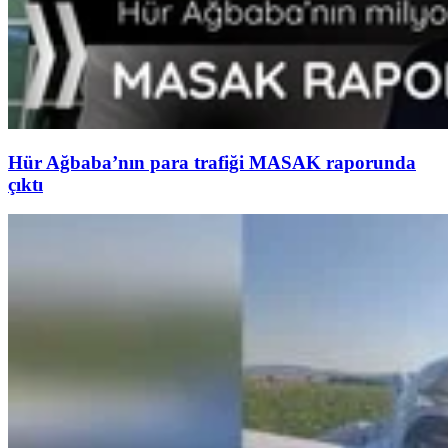
Hür Ağbaba’nın para trafiği MASAK raporunda
çıktı