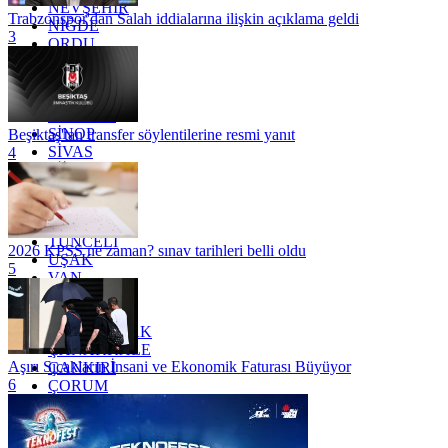
NEVŞEHİR
Trabzonspor'dan Salah iddialarına ilişkin açıklama geldi
NİĞDE
3
ORDU
OSMANİYE
RİZE
SAKARYA
SAMSUN
SİNOP
Beşiktaş'tan transfer söylentilerine resmi yanıt
SİVAS
4
SİİRT
TEKİRDAĞ
TOKAT
TRABZON
TUNCELİ
2026 KPSS ne zaman? sınav tarihleri belli oldu
UŞAK
5
VAN
YALOVA
YOZGAT
ZONGULDAK
ÇANAKKALE
Aşırı Sıcakların İnsani ve Ekonomik Faturası Büyüyor
ÇANKIRI
6
ÇORUM
İSTANBUL
İZMİR
ŞANLIURFA