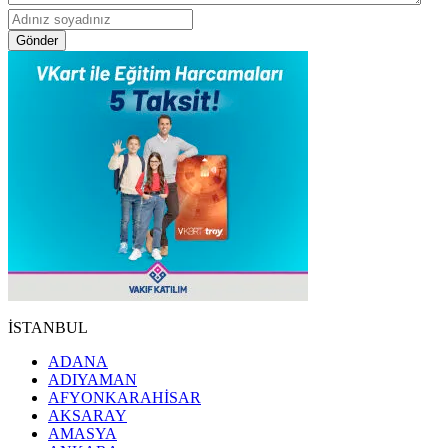
Gönder
İSTANBUL
ADANA
ADIYAMAN
AFYONKARAHİSAR
AKSARAY
AMASYA