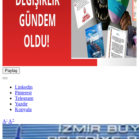
Paylaş
Linkedin
Pinterest
Telegram
Yazdır
Kopyala
-
+
A
A