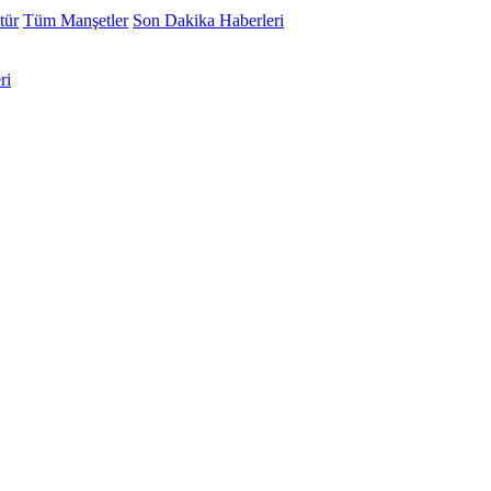
tür
Tüm Manşetler
Son Dakika Haberleri
ri