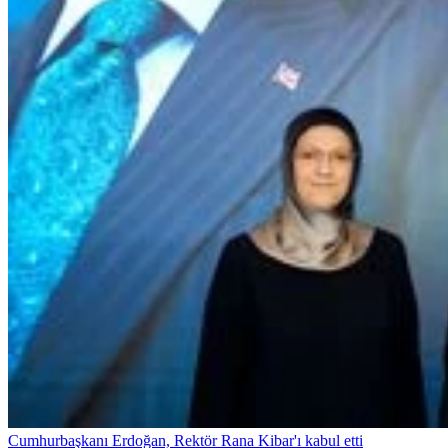
Cumhurbaşkanı Erdoğan, Rektör Rana Kibar'ı kabul etti