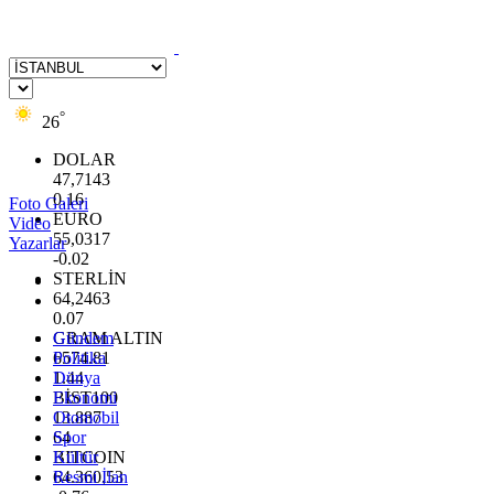
°
26
DOLAR
47,7143
0.16
Foto Galeri
EURO
Video
55,0317
Yazarlar
-0.02
STERLİN
64,2463
0.07
GRAM ALTIN
Gündem
6574.81
Politika
1.44
Dünya
BİST100
Ekonomi
13.887
Otomobil
64
Spor
BITCOIN
Kültür
64.360,53
Resmi İlan