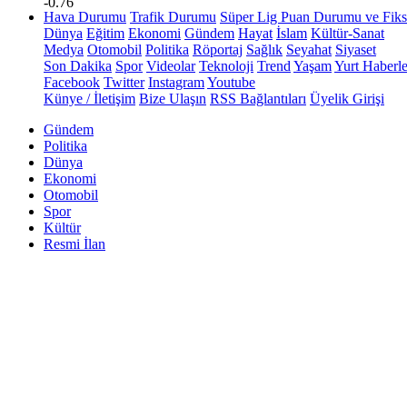
-0.76
Hava Durumu
Trafik Durumu
Süper Lig Puan Durumu ve Fiks
Dünya
Eğitim
Ekonomi
Gündem
Hayat
İslam
Kültür-Sanat
Medya
Otomobil
Politika
Röportaj
Sağlık
Seyahat
Siyaset
Son Dakika
Spor
Videolar
Teknoloji
Trend
Yaşam
Yurt Haberle
Facebook
Twitter
Instagram
Youtube
Künye / İletişim
Bize Ulaşın
RSS Bağlantıları
Üyelik Girişi
Gündem
Politika
Dünya
Ekonomi
Otomobil
Spor
Kültür
Resmi İlan