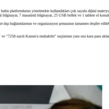
 bahis platformlarını yönetmekte kullandıkları çok sayıda dijital materya
ü bilgisayar, 7 masaüstü bilgisayar, 25 USB bellek ve 1 tablete el konul
n yurt dışı bağlantılarının ve organizasyon şemasının tamamen deşifre edil
e "7258 sayılı Kanun'a muhalefet" suçlarının yanı sıra kara para akla