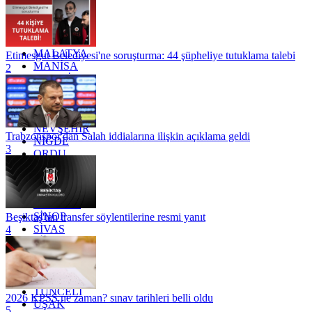
KOCAELİ
KONYA
KÜTAHYA
KİLİS
MALATYA
Etimesgut Belediyesi'ne soruşturma: 44 şüpheliye tutuklama talebi
MANİSA
2
MARDİN
MERSİN
MUĞLA
MUŞ
NEVŞEHİR
Trabzonspor'dan Salah iddialarına ilişkin açıklama geldi
NİĞDE
3
ORDU
OSMANİYE
RİZE
SAKARYA
SAMSUN
SİNOP
Beşiktaş'tan transfer söylentilerine resmi yanıt
SİVAS
4
SİİRT
TEKİRDAĞ
TOKAT
TRABZON
TUNCELİ
2026 KPSS ne zaman? sınav tarihleri belli oldu
UŞAK
5