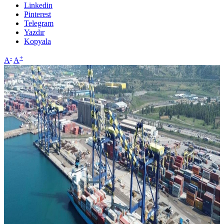
Linkedin
Pinterest
Telegram
Yazdır
Kopyala
-
+
A
A