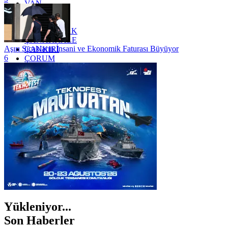
VAN
YALOVA
YOZGAT
ZONGULDAK
ÇANAKKALE
Aşırı Sıcakların İnsani ve Ekonomik Faturası Büyüyor
ÇANKIRI
6
ÇORUM
İSTANBUL
İZMİR
ŞANLIURFA
ŞIRNAK
Yükleniyor...
Son Haberler