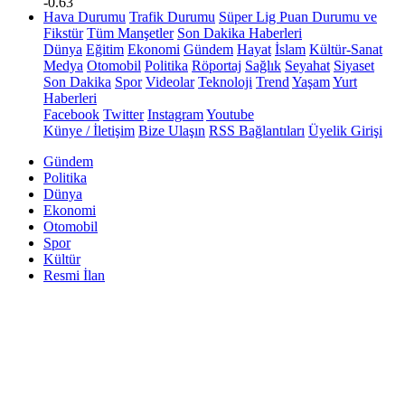
-0.63
Hava Durumu
Trafik Durumu
Süper Lig Puan Durumu ve
Fikstür
Tüm Manşetler
Son Dakika Haberleri
Dünya
Eğitim
Ekonomi
Gündem
Hayat
İslam
Kültür-Sanat
Medya
Otomobil
Politika
Röportaj
Sağlık
Seyahat
Siyaset
Son Dakika
Spor
Videolar
Teknoloji
Trend
Yaşam
Yurt
Haberleri
Facebook
Twitter
Instagram
Youtube
Künye / İletişim
Bize Ulaşın
RSS Bağlantıları
Üyelik Girişi
Gündem
Politika
Dünya
Ekonomi
Otomobil
Spor
Kültür
Resmi İlan