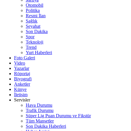
Otomobil
Politika
Resmi İlan
Sağlık
Seyahat
Son Dakika
Spor
Teknoloji
Trend
Yurt Haberleri
Foto Galeri
Video
Yazarlar
Röportaj
Biyografi
Anketler
Künye
İletişim
Servisler
Hava Durumu
Trafik Durumu
Süper Lig Puan Durumu ve Fikstür
Tüm Manşetler
Son Dakika Haberleri