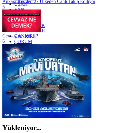
Ankara Kedileri 27 Ülkeden Canlı Takip Ediliyor
UŞAK
5
VAN
YALOVA
YOZGAT
ZONGULDAK
ÇANAKKALE
Cevvaz ne demek?
ÇANKIRI
6
ÇORUM
İSTANBUL
İZMİR
ŞANLIURFA
ŞIRNAK
Yükleniyor...