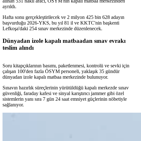
alınan 531 nakil aracı, ÖSYM'nin kapalı matbaa merkezinden
ayrıldı.
Hafta sonu gerçekleştirilecek ve 2 milyon 425 bin 628 adayın
başvurduğu 2026-YKS, bu yıl 81 il ve KKTC'nin başkenti
Lefkoşa'daki 254 sınav merkezinde düzenlenecek.
Dünyadan izole kapalı matbaadan sınav evrakı
teslim alındı
Soru kitapçıklarının basımı, paketlenmesi, kontrolü ve sevki için
çalışan 100'den fazla ÖSYM personeli, yaklaşık 35 gündür
dünyadan izole kapalı matbaa merkezinde bulunuyor.
Sınavın hazırlık süreçlerinin yürütüldüğü kapalı merkezde sınav
güvenliği, faraday kafesi ve sinyal karıştırıcı jammer gibi özel
sistemlerin yanı sıra 7 gün 24 saat emniyet güçlerinin nöbetiyle
sağlanıyor.