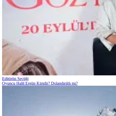
Editörün Seçtiği
Oyuncu Halil Ergün Kimdir? Dolandırıldı mı?