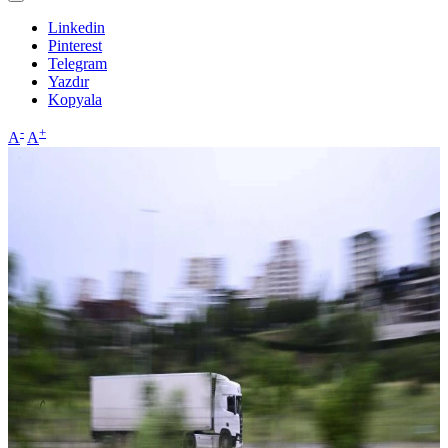
Linkedin
Pinterest
Telegram
Yazdır
Kopyala
-
+
A
A