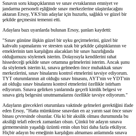
Sınavın soru kitapçıklarının ve sınav evraklarının emniyet ve
jandarma personeli eşliğinde sınav merkezlerine ulaştırılacağını
aktaran Ersoy, YKS'nin adaylar için huzurlu, sağlıklı ve güzel bir
şekilde geçmesini temenni etti.
Adaylara bazı uyarılarda bulunan Ersoy, şunları kaydetti:
"Sınav gününe ilişkin güzel bir uyku geçirmelerini, güzel bir
kahvaltı yapmalarını ve stresten uzak bir şekilde çalıştıklarının ve
emeklerinin tam karşılığını alacakları bir sınav hazırlığında
olduğumuzu söylemek isterim. Dolayısıyla kendilerini rahat
hissedeceği şekilde sınav ortamına gelmelerini isterim. Ancak şunu
da söylemek isterim ki, sınava gelmeden önce muhakkak sınav
merkezlerini, sınav binalarını kontrol etmelerini tavsiye ediyorum.
TYT oturumlarının ait olduğu sınav binasını, AYT'nin ve YDT'nin
ait olduğu sınav binalarını kontrol etmelerini özellikle istirham
ediyorum. Sınava gelirken yanlarında geçerli kimlik belgesi ve
sınava giriş belgesini unutmamalarını özellikle tavsiye ediyorum."
Adayların girecekleri oturumlara vaktinde gelmeleri gerektiğini ifade
eden Ersoy, "Hatta mümkünse sınavdan en az yarım saat önce sınav
binası çevresinde olsunlar. Ola ki bir aksilik olması durumunda bu
aksiliği telafi edecek zamanları olsun. Çünkü bir adayın sınava
girmemesinin yaşadığı üzüntü emin olun bizi daha fazla etkiliyor.
Hiçbir adayın bu emeğinin karşılığını almaması anlamında sınava