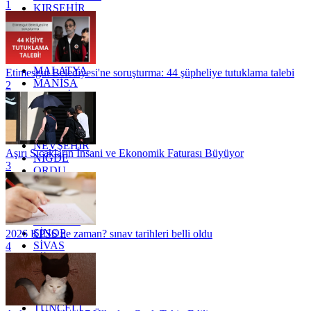
1
KIRŞEHİR
KOCAELİ
KONYA
KÜTAHYA
KİLİS
MALATYA
Etimesgut Belediyesi'ne soruşturma: 44 şüpheliye tutuklama talebi
MANİSA
2
MARDİN
MERSİN
MUĞLA
MUŞ
NEVŞEHİR
Aşırı Sıcakların İnsani ve Ekonomik Faturası Büyüyor
NİĞDE
3
ORDU
OSMANİYE
RİZE
SAKARYA
SAMSUN
SİNOP
2026 KPSS ne zaman? sınav tarihleri belli oldu
SİVAS
4
SİİRT
TEKİRDAĞ
TOKAT
TRABZON
TUNCELİ