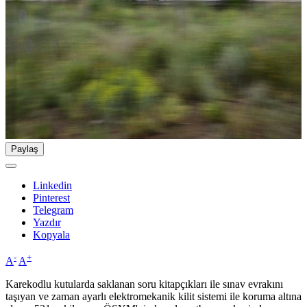
Paylaş
Linkedin
Pinterest
Telegram
Yazdır
Kopyala
-
+
A
A
Karekodlu kutularda saklanan soru kitapçıkları ile sınav evrakını
taşıyan ve zaman ayarlı elektromekanik kilit sistemi ile koruma altına