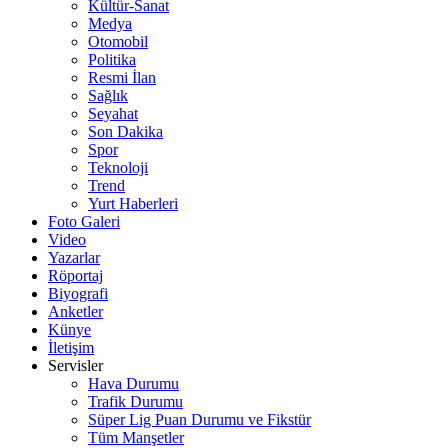
Kültür-Sanat
Medya
Otomobil
Politika
Resmi İlan
Sağlık
Seyahat
Son Dakika
Spor
Teknoloji
Trend
Yurt Haberleri
Foto Galeri
Video
Yazarlar
Röportaj
Biyografi
Anketler
Künye
İletişim
Servisler
Hava Durumu
Trafik Durumu
Süper Lig Puan Durumu ve Fikstür
Tüm Manşetler