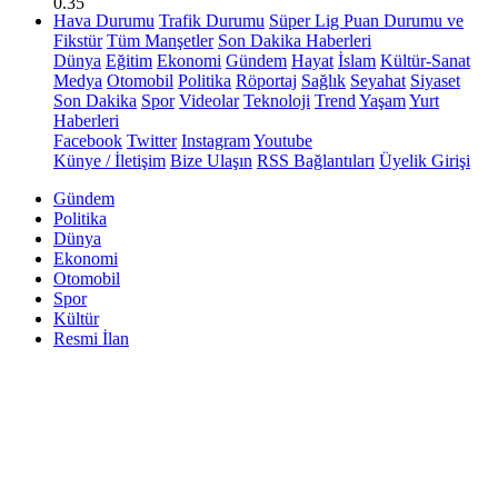
0.35
Hava Durumu
Trafik Durumu
Süper Lig Puan Durumu ve
Fikstür
Tüm Manşetler
Son Dakika Haberleri
Dünya
Eğitim
Ekonomi
Gündem
Hayat
İslam
Kültür-Sanat
Medya
Otomobil
Politika
Röportaj
Sağlık
Seyahat
Siyaset
Son Dakika
Spor
Videolar
Teknoloji
Trend
Yaşam
Yurt
Haberleri
Facebook
Twitter
Instagram
Youtube
Künye / İletişim
Bize Ulaşın
RSS Bağlantıları
Üyelik Girişi
Gündem
Politika
Dünya
Ekonomi
Otomobil
Spor
Kültür
Resmi İlan