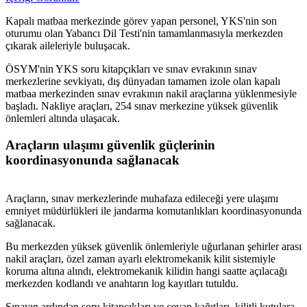
Kapalı matbaa merkezinde görev yapan personel, YKS'nin son
oturumu olan Yabancı Dil Testi'nin tamamlanmasıyla merkezden
çıkarak aileleriyle buluşacak.
ÖSYM'nin YKS soru kitapçıkları ve sınav evrakının sınav
merkezlerine sevkiyatı, dış dünyadan tamamen izole olan kapalı
matbaa merkezinden sınav evrakının nakil araçlarına yüklenmesiyle
başladı. Nakliye araçları, 254 sınav merkezine yüksek güvenlik
önlemleri altında ulaşacak.
Araçların ulaşımı güvenlik güçlerinin
koordinasyonunda sağlanacak
Araçların, sınav merkezlerinde muhafaza edileceği yere ulaşımı
emniyet müdürlükleri ile jandarma komutanlıkları koordinasyonunda
sağlanacak.
Bu merkezden yüksek güvenlik önlemleriyle uğurlanan şehirler arası
nakil araçları, özel zaman ayarlı elektromekanik kilit sistemiyle
koruma altına alındı, elektromekanik kilidin hangi saatte açılacağı
merkezden kodlandı ve anahtarın log kayıtları tutuldu.
Sınavın ardından soru kitapçıkları ve cevap kağıtları, kilitli kutulara