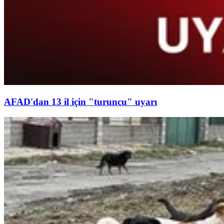
AFAD'dan 13 il için "turuncu" uyarı