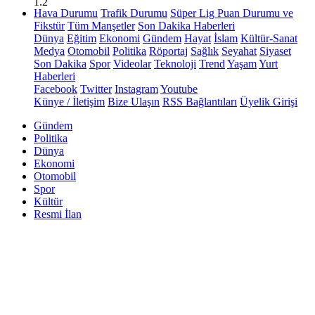
1.2
Hava Durumu
Trafik Durumu
Süper Lig Puan Durumu ve
Fikstür
Tüm Manşetler
Son Dakika Haberleri
Dünya
Eğitim
Ekonomi
Gündem
Hayat
İslam
Kültür-Sanat
Medya
Otomobil
Politika
Röportaj
Sağlık
Seyahat
Siyaset
Son Dakika
Spor
Videolar
Teknoloji
Trend
Yaşam
Yurt
Haberleri
Facebook
Twitter
Instagram
Youtube
Künye / İletişim
Bize Ulaşın
RSS Bağlantıları
Üyelik Girişi
Gündem
Politika
Dünya
Ekonomi
Otomobil
Spor
Kültür
Resmi İlan