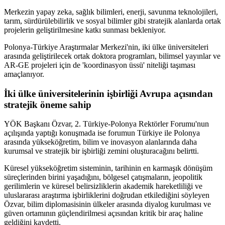
Merkezin yapay zeka, sağlık bilimleri, enerji, savunma teknolojileri,
tarım, sürdürülebilirlik ve sosyal bilimler gibi stratejik alanlarda ortak
projelerin geliştirilmesine katkı sunması bekleniyor.
Polonya-Türkiye Araştırmalar Merkezi'nin, iki ülke üniversiteleri
arasında geliştirilecek ortak doktora programları, bilimsel yayınlar ve
AR-GE projeleri için de 'koordinasyon üssü' niteliği taşıması
amaçlanıyor.
İki ülke üniversitelerinin işbirliği Avrupa açısından
stratejik öneme sahip
YÖK Başkanı Özvar, 2. Türkiye-Polonya Rektörler Forumu'nun
açılışında yaptığı konuşmada ise forumun Türkiye ile Polonya
arasında yükseköğretim, bilim ve inovasyon alanlarında daha
kurumsal ve stratejik bir işbirliği zemini oluşturacağını belirtti.
Küresel yükseköğretim sisteminin, tarihinin en karmaşık dönüşüm
süreçlerinden birini yaşadığını, bölgesel çatışmaların, jeopolitik
gerilimlerin ve küresel belirsizliklerin akademik hareketliliği ve
uluslararası araştırma işbirliklerini doğrudan etkilediğini söyleyen
Özvar, bilim diplomasisinin ülkeler arasında diyalog kurulması ve
güven ortamının güçlendirilmesi açısından kritik bir araç haline
geldiğini kaydetti.