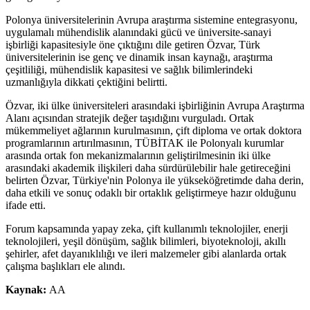
Polonya üniversitelerinin Avrupa araştırma sistemine entegrasyonu,
uygulamalı mühendislik alanındaki gücü ve üniversite-sanayi
işbirliği kapasitesiyle öne çıktığını dile getiren Özvar, Türk
üniversitelerinin ise genç ve dinamik insan kaynağı, araştırma
çeşitliliği, mühendislik kapasitesi ve sağlık bilimlerindeki
uzmanlığıyla dikkati çektiğini belirtti.
Özvar, iki ülke üniversiteleri arasındaki işbirliğinin Avrupa Araştırma
Alanı açısından stratejik değer taşıdığını vurguladı. Ortak
mükemmeliyet ağlarının kurulmasının, çift diploma ve ortak doktora
programlarının artırılmasının, TÜBİTAK ile Polonyalı kurumlar
arasında ortak fon mekanizmalarının geliştirilmesinin iki ülke
arasındaki akademik ilişkileri daha sürdürülebilir hale getireceğini
belirten Özvar, Türkiye'nin Polonya ile yükseköğretimde daha derin,
daha etkili ve sonuç odaklı bir ortaklık geliştirmeye hazır olduğunu
ifade etti.
Forum kapsamında yapay zeka, çift kullanımlı teknolojiler, enerji
teknolojileri, yeşil dönüşüm, sağlık bilimleri, biyoteknoloji, akıllı
şehirler, afet dayanıklılığı ve ileri malzemeler gibi alanlarda ortak
çalışma başlıkları ele alındı.
Kaynak:
AA