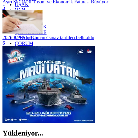
Aşırı Sıcakların İnsani ve Ekonomik Faturası Büyüyor
UŞAK
5
VAN
YALOVA
YOZGAT
ZONGULDAK
ÇANAKKALE
2026 KPSS ne zaman? sınav tarihleri belli oldu
ÇANKIRI
6
ÇORUM
İSTANBUL
İZMİR
ŞANLIURFA
ŞIRNAK
Yükleniyor...