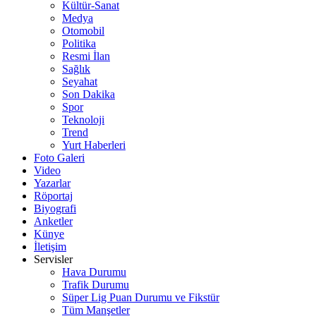
Kültür-Sanat
Medya
Otomobil
Politika
Resmi İlan
Sağlık
Seyahat
Son Dakika
Spor
Teknoloji
Trend
Yurt Haberleri
Foto Galeri
Video
Yazarlar
Röportaj
Biyografi
Anketler
Künye
İletişim
Servisler
Hava Durumu
Trafik Durumu
Süper Lig Puan Durumu ve Fikstür
Tüm Manşetler