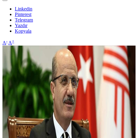
Linkedin
Pinterest
Telegram
Yazdır
Kopyala
-
+
A
A