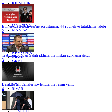
1
KIRŞEHİR
KOCAELİ
KONYA
KÜTAHYA
KİLİS
MALATYA
Etimesgut Belediyesi'ne soruşturma: 44 şüpheliye tutuklama talebi
MANİSA
2
MARDİN
MERSİN
MUĞLA
MUŞ
NEVŞEHİR
Trabzonspor'dan Salah iddialarına ilişkin açıklama geldi
NİĞDE
3
ORDU
OSMANİYE
RİZE
SAKARYA
SAMSUN
SİNOP
Beşiktaş'tan transfer söylentilerine resmi yanıt
SİVAS
4
SİİRT
TEKİRDAĞ
TOKAT
TRABZON
TUNCELİ