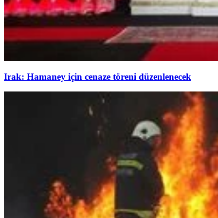
Irak: Hamaney için cenaze töreni düzenlenecek