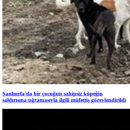
Şanlıurfa'da bir çocuğun sahipsiz köpeğin
saldırısına uğramasıyla ilgili müfettiş görevlendirildi