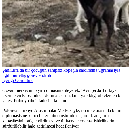
Şanlıurfa'da bir çocuğun sahipsiz köpeğin saldırısına uğramasıyla
ilgili müfettiş görevlendirildi
İçeriği Görüntüle
Özvar, merkezin hayırlı olmasını dileyerek, 'Avrupa'da Türkiyat
üzerine en kapsamlı en derin araştırmaların yapıldığı ülkelerden bir
tanesi Polonya'dır.' ifadesini kullandı.
Polonya-Türkiye Araştırmalar Merkezi'yle, iki ülke arasında bilim
diplomasisine kalıcı bir zemin oluşturulması, ortak araştırma
kapasitesinin güçlendirilmesi ve üniversiteler arası işbirliklerinin
sürdürülebilir hale getirilmesi hedefleniyor.