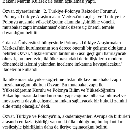
Bakanı Marcin Kulasek ile basın açıklaması yaptı.
Özvar, ziyaretlerinin, '2. Türkiye-Polonya Rektörler Forumu',
'Polonya-Türkiye Araştırmaları Merkezi'nin açılışı' ve 'Türkiye ile
Polonya arasında yükseköğretim alanında işbirliğine yönelik
mutabakat zaptı imzalanması' olmak üzere üç önemli temele
dayandığını belirtti.
Gdansk Üniversitesi bünyesinde Polonya-Türkiye Araştırmaları
Merkezi'nin kurulmasının son derece önemli bir gelişme olduğunu
belirten Özvar, 'İlişkilerimizin tarihinin 6 asrı geçtiğini hatırlayacak
olursak, bu merkezle, iki ülke arasındaki derin ilişkilerin modern
dönemdeki izlerini yakından inceleme imkanına kavuşulacaktır.'
ifadelerini kullandı.
İki ülke arasında yükseköğretime ilişkin ilk kez mutabakat zaptı
imzalanacağını bildiren Özvar, 'Bu mutabakat zaptı ile
Yükseköğretim Kurulu ve Polonya Bilim ve Yükseköğretim
Bakanlığı arasında bundan sonra yapacağımız bilhassa bilimsel ve
inovasyona dayalı çalışmalara imkan sağlayacak bir hukuki zemini
elde etmiş olacağız.' dedi.
Özvar, Türkiye ve Polonya'nın, akademisyenleri Avrupa'da birbirleri
arasında en fazla işbirliği yapan iki ülke olduğunu, bu toplantılar
vesilesiyle işbirliğinin daha da ileriye taşınacağını belirtti.