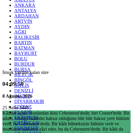
ANKARA
ANTALYA
ARDAHAN
ARTVİN
AYDIN
AĞRI
BALIKESİR
BARTIN
BATMAN
BAYBURT
BOLU
BURDUR
BURSA
İmsak vaktine kalan süre
BİLECİK
BİNGÖL
04:09:49
BİTLİS
DENİZLİ
8 Ağustos 2026
DÜZCE
DİYARBAKIR
EDİRNE
25 Safer 1448
ELAZIĞ
Kâdılar üçtür. Bunlardan ikisi Cehennem'dedir, biri Cennet'tedir. Bir
ERZURUM
adam, verdiği hükmün haksız olduğunu bile bile haksız yere hüküm
ERZİNCAN
verir, bu Cehennem'dedir. Bir kâdı bilmeksizin hüküm verir ve
ESKİŞEHİR
insanların haklarını zâyi eder, bu da Cehennem'dedir. Bir kâdı da