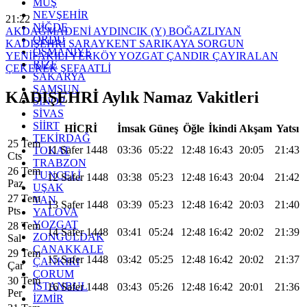
MUŞ
NEVŞEHİR
21:22
NİĞDE
AKDAĞMADENİ
AYDINCIK (Y)
BOĞAZLIYAN
ORDU
KADIŞEHRİ
SARAYKENT
SARIKAYA
SORGUN
OSMANİYE
YENİFAKILI
YERKÖY
YOZGAT
ÇANDIR
ÇAYIRALAN
RİZE
ÇEKEREK
ŞEFAATLİ
SAKARYA
SAMSUN
KADIŞEHRİ Aylık Namaz Vakitleri
SİNOP
SİVAS
SİİRT
HİCRİ
İmsak
Güneş
Öğle
İkindi
Akşam
Yatsı
TEKİRDAĞ
25 Tem
11 Safer 1448
03:36
05:22
12:48
16:43
20:05
21:43
TOKAT
Cts
TRABZON
26 Tem
TUNCELİ
12 Safer 1448
03:38
05:23
12:48
16:43
20:04
21:42
Paz
UŞAK
27 Tem
VAN
13 Safer 1448
03:39
05:23
12:48
16:42
20:03
21:40
Pts
YALOVA
YOZGAT
28 Tem
14 Safer 1448
03:41
05:24
12:48
16:42
20:02
21:39
ZONGULDAK
Sal
ÇANAKKALE
29 Tem
15 Safer 1448
03:42
05:25
12:48
16:42
20:02
21:37
ÇANKIRI
Çar
ÇORUM
30 Tem
İSTANBUL
16 Safer 1448
03:43
05:26
12:48
16:42
20:01
21:36
Per
İZMİR