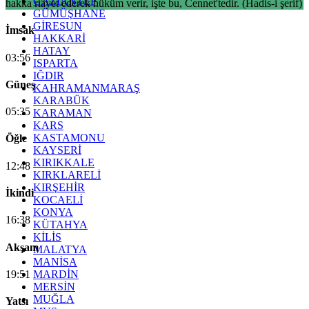
GAZİANTEP
hakka riâyet ederek hüküm verir, işte bu, Cennet'tedir. (Hadis-i şerif)
GÜMÜŞHANE
GİRESUN
İmsak
HAKKARİ
HATAY
03:56
ISPARTA
IĞDIR
Güneş
KAHRAMANMARAŞ
KARABÜK
05:35
KARAMAN
KARS
KASTAMONU
Öğle
KAYSERİ
KIRIKKALE
12:48
KIRKLARELİ
KIRŞEHİR
İkindi
KOCAELİ
KONYA
16:38
KÜTAHYA
KİLİS
Akşam
MALATYA
MANİSA
19:51
MARDİN
MERSİN
MUĞLA
Yatsı