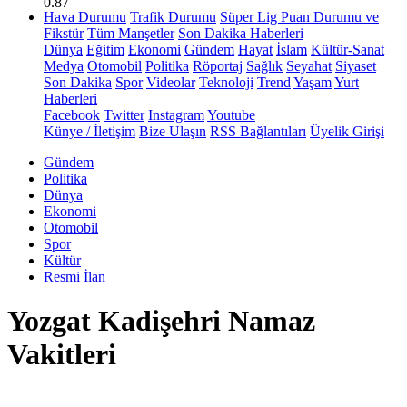
0.87
Hava Durumu
Trafik Durumu
Süper Lig Puan Durumu ve
Fikstür
Tüm Manşetler
Son Dakika Haberleri
Dünya
Eğitim
Ekonomi
Gündem
Hayat
İslam
Kültür-Sanat
Medya
Otomobil
Politika
Röportaj
Sağlık
Seyahat
Siyaset
Son Dakika
Spor
Videolar
Teknoloji
Trend
Yaşam
Yurt
Haberleri
Facebook
Twitter
Instagram
Youtube
Künye / İletişim
Bize Ulaşın
RSS Bağlantıları
Üyelik Girişi
Gündem
Politika
Dünya
Ekonomi
Otomobil
Spor
Kültür
Resmi İlan
Yozgat Kadişehri Namaz
Vakitleri