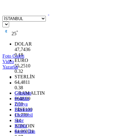
°
25
DOLAR
47,7436
0.18
Foto Galeri
EURO
Video
55,2510
Yazarlar
0.32
STERLİN
64,4811
0.38
GRAM ALTIN
Gündem
6648.99
Politika
2.59
Dünya
BİST100
Ekonomi
13.779
Otomobil
-14
Spor
BITCOIN
Kültür
64.960,21
Resmi İlan