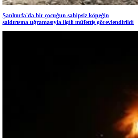
Şanlıurfa'da bir çocuğun sahipsiz köpeğin
saldırısına uğramasıyla ilgili müfettiş görevlendirildi