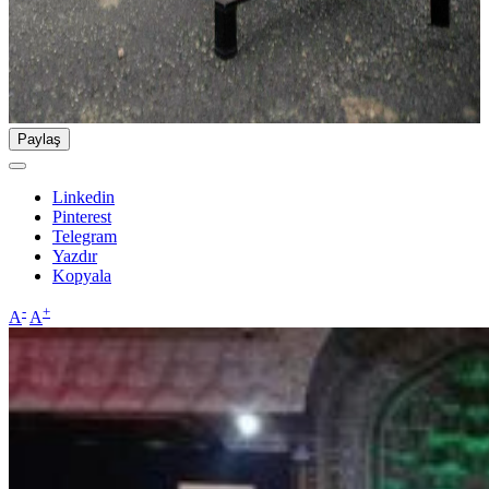
Paylaş
Linkedin
Pinterest
Telegram
Yazdır
Kopyala
-
+
A
A