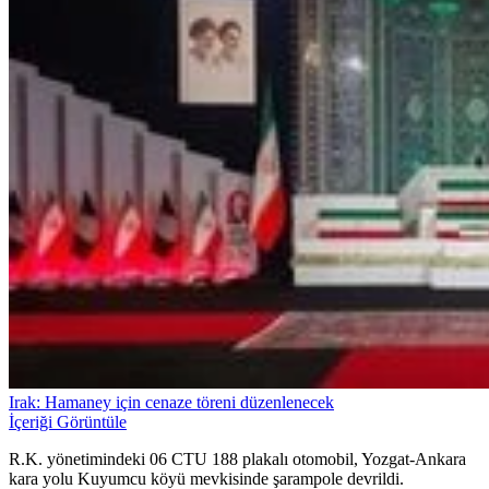
Irak: Hamaney için cenaze töreni düzenlenecek
İçeriği Görüntüle
R.K. yönetimindeki 06 CTU 188 plakalı otomobil, Yozgat-Ankara
kara yolu Kuyumcu köyü mevkisinde şarampole devrildi.