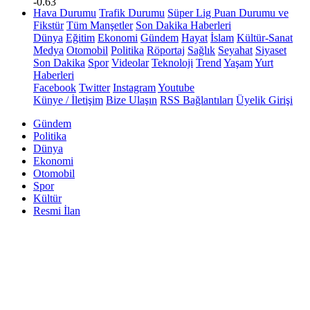
-0.63
Hava Durumu
Trafik Durumu
Süper Lig Puan Durumu ve
Fikstür
Tüm Manşetler
Son Dakika Haberleri
Dünya
Eğitim
Ekonomi
Gündem
Hayat
İslam
Kültür-Sanat
Medya
Otomobil
Politika
Röportaj
Sağlık
Seyahat
Siyaset
Son Dakika
Spor
Videolar
Teknoloji
Trend
Yaşam
Yurt
Haberleri
Facebook
Twitter
Instagram
Youtube
Künye / İletişim
Bize Ulaşın
RSS Bağlantıları
Üyelik Girişi
Gündem
Politika
Dünya
Ekonomi
Otomobil
Spor
Kültür
Resmi İlan