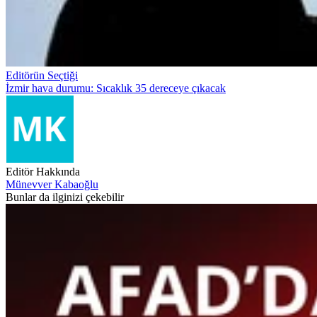
Editörün Seçtiği
İzmir hava durumu: Sıcaklık 35 dereceye çıkacak
Editör Hakkında
Münevver Kabaoğlu
Bunlar da ilginizi çekebilir