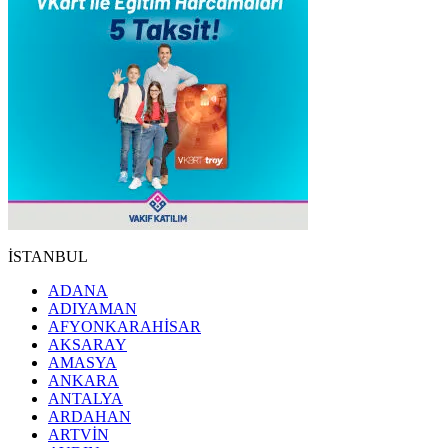
İSTANBUL
ADANA
ADIYAMAN
AFYONKARAHİSAR
AKSARAY
AMASYA
ANKARA
ANTALYA
ARDAHAN
ARTVİN