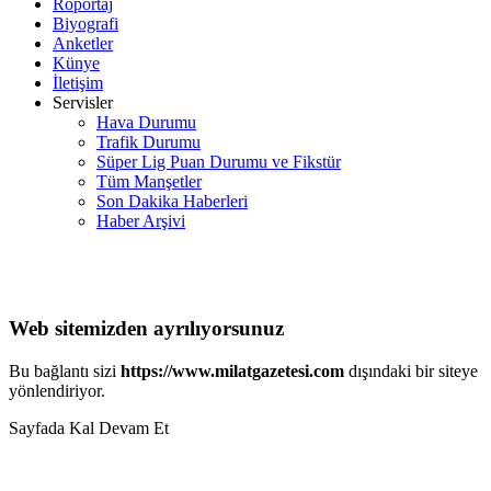
Röportaj
Biyografi
Anketler
Künye
İletişim
Servisler
Hava Durumu
Trafik Durumu
Süper Lig Puan Durumu ve Fikstür
Tüm Manşetler
Son Dakika Haberleri
Haber Arşivi
Web sitemizden ayrılıyorsunuz
Bu bağlantı sizi
https://www.milatgazetesi.com
dışındaki bir siteye
yönlendiriyor.
Sayfada Kal
Devam Et