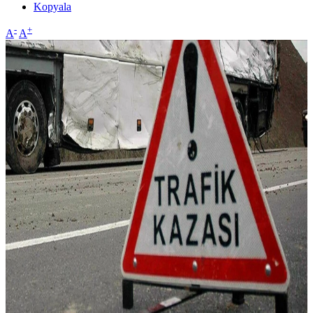
Kopyala
-
+
A
A