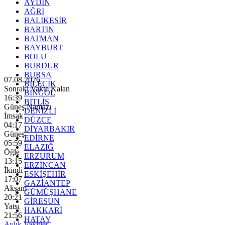
AYDIN
AĞRI
BALIKESİR
BARTIN
BATMAN
BAYBURT
BOLU
BURDUR
BURSA
07.08.2026
BİLECİK
Sonraki Vakte Kalan
BİNGÖL
16:38
BİTLİS
Güneş Namazı
DENİZLİ
İmsak
DÜZCE
04:17
DİYARBAKIR
Güneş
EDİRNE
05:59
ELAZIĞ
Öğle
ERZURUM
13:15
ERZİNCAN
İkindi
ESKİŞEHİR
17:07
GAZİANTEP
Akşam
GÜMÜŞHANE
20:21
GİRESUN
Yatsı
HAKKARİ
21:56
HATAY
Aylık Vakitler