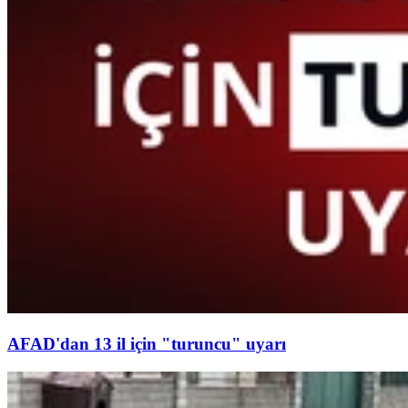
AFAD'dan 13 il için "turuncu" uyarı