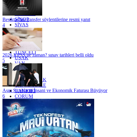
RİZE
SAKARYA
SAMSUN
SİNOP
Beşiktaş'tan transfer söylentilerine resmi yanıt
SİVAS
4
SİİRT
TEKİRDAĞ
TOKAT
TRABZON
TUNCELİ
2026 KPSS ne zaman? sınav tarihleri belli oldu
UŞAK
5
VAN
YALOVA
YOZGAT
ZONGULDAK
ÇANAKKALE
Aşırı Sıcakların İnsani ve Ekonomik Faturası Büyüyor
ÇANKIRI
6
ÇORUM
İSTANBUL
İZMİR
ŞANLIURFA
ŞIRNAK