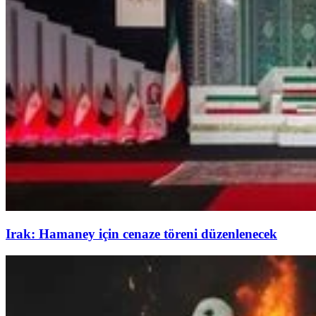
Irak: Hamaney için cenaze töreni düzenlenecek