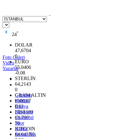
°
24
DOLAR
47,6704
0
Foto Galeri
EURO
Video
55,0406
Yazarlar
-0.08
STERLİN
64,2143
0
GRAM ALTIN
Gündem
6500.87
Politika
0.12
Dünya
BİST100
Ekonomi
13.799
Otomobil
70
Spor
BITCOIN
Kültür
64.643,95
Resmi İlan