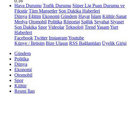
0.16
Hava Durumu
Trafik Durumu
Süper Lig Puan Durumu ve
Fikstür
Tüm Manşetler
Son Dakika Haberleri
Dünya
Eğitim
Ekonomi
Gündem
Hayat
İslam
Kültür-Sanat
Medya
Otomobil
Politika
Röportaj
Sağlık
Seyahat
Siyaset
Son Dakika
Spor
Videolar
Teknoloji
Trend
Yaşam
Yurt
Haberleri
Facebook
Twitter
Instagram
Youtube
Künye / İletişim
Bize Ulaşın
RSS Bağlantıları
Üyelik Girişi
Gündem
Politika
Dünya
Ekonomi
Otomobil
Spor
Kültür
Resmi İlan