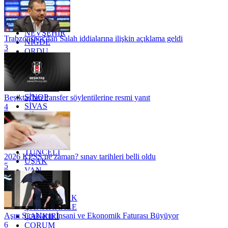
MERSİN
MUĞLA
MUŞ
NEVŞEHİR
Trabzonspor'dan Salah iddialarına ilişkin açıklama geldi
NİĞDE
3
ORDU
OSMANİYE
RİZE
SAKARYA
SAMSUN
SİNOP
Beşiktaş'tan transfer söylentilerine resmi yanıt
SİVAS
4
SİİRT
TEKİRDAĞ
TOKAT
TRABZON
TUNCELİ
2026 KPSS ne zaman? sınav tarihleri belli oldu
UŞAK
5
VAN
YALOVA
YOZGAT
ZONGULDAK
ÇANAKKALE
Aşırı Sıcakların İnsani ve Ekonomik Faturası Büyüyor
ÇANKIRI
6
ÇORUM