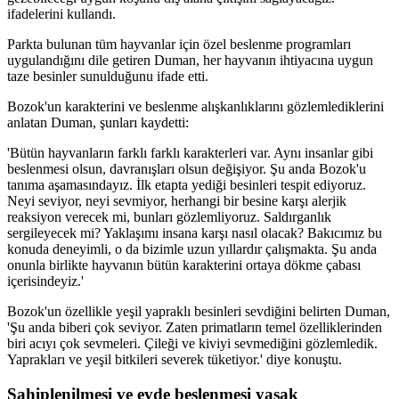
ifadelerini kullandı.
Parkta bulunan tüm hayvanlar için özel beslenme programları
uygulandığını dile getiren Duman, her hayvanın ihtiyacına uygun
taze besinler sunulduğunu ifade etti.
Bozok'un karakterini ve beslenme alışkanlıklarını gözlemlediklerini
anlatan Duman, şunları kaydetti:
'Bütün hayvanların farklı farklı karakterleri var. Aynı insanlar gibi
beslenmesi olsun, davranışları olsun değişiyor. Şu anda Bozok'u
tanıma aşamasındayız. İlk etapta yediği besinleri tespit ediyoruz.
Neyi seviyor, neyi sevmiyor, herhangi bir besine karşı alerjik
reaksiyon verecek mi, bunları gözlemliyoruz. Saldırganlık
sergileyecek mi? Yaklaşımı insana karşı nasıl olacak? Bakıcımız bu
konuda deneyimli, o da bizimle uzun yıllardır çalışmakta. Şu anda
onunla birlikte hayvanın bütün karakterini ortaya dökme çabası
içerisindeyiz.'
Bozok'un özellikle yeşil yapraklı besinleri sevdiğini belirten Duman,
'Şu anda biberi çok seviyor. Zaten primatların temel özelliklerinden
biri acıyı çok sevmeleri. Çileği ve kiviyi sevmediğini gözlemledik.
Yaprakları ve yeşil bitkileri severek tüketiyor.' diye konuştu.
Sahiplenilmesi ve evde beslenmesi yasak