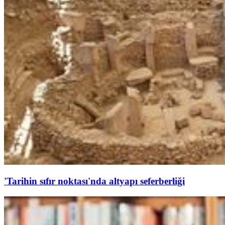
'Tarihin sıfır noktası'nda altyapı seferberliği