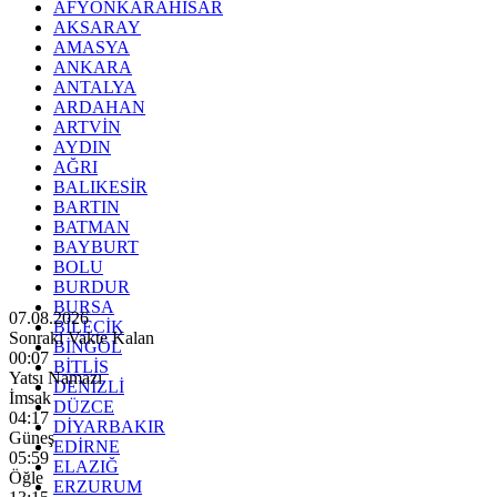
AFYONKARAHİSAR
AKSARAY
AMASYA
ANKARA
ANTALYA
ARDAHAN
ARTVİN
AYDIN
AĞRI
BALIKESİR
BARTIN
BATMAN
BAYBURT
BOLU
BURDUR
BURSA
07.08.2026
BİLECİK
Sonraki Vakte Kalan
BİNGÖL
00:06
BİTLİS
Yatsı Namazı
DENİZLİ
İmsak
DÜZCE
04:17
DİYARBAKIR
Güneş
EDİRNE
05:59
ELAZIĞ
Öğle
ERZURUM