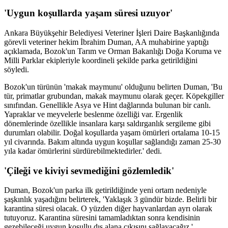
'Uygun koşullarda yaşam süresi uzuyor'
Ankara Büyükşehir Belediyesi Veteriner İşleri Daire Başkanlığında
görevli veteriner hekim İbrahim Duman, AA muhabirine yaptığı
açıklamada, Bozok'un Tarım ve Orman Bakanlığı Doğa Koruma ve
Milli Parklar ekipleriyle koordineli şekilde parka getirildiğini
söyledi.
Bozok'un türünün 'makak maymunu' olduğunu belirten Duman, 'Bu
tür, primatlar grubundan, makak maymunu olarak geçer. Köpekgiller
sınıfından. Genellikle Asya ve Hint dağlarında bulunan bir canlı.
Yapraklar ve meyvelerle beslenme özelliği var. Ergenlik
dönemlerinde özellikle insanlara karşı saldırganlık sergileme gibi
durumları olabilir. Doğal koşullarda yaşam ömürleri ortalama 10-15
yıl civarında. Bakım altında uygun koşullar sağlandığı zaman 25-30
yıla kadar ömürlerini sürdürebilmektedirler.' dedi.
'Çileği ve kiviyi sevmediğini gözlemledik'
Duman, Bozok'un parka ilk getirildiğinde yeni ortam nedeniyle
şaşkınlık yaşadığını belirterek, 'Yaklaşık 3 gündür bizde. Belirli bir
karantina süresi olacak. O yüzden diğer hayvanlardan ayrı olarak
tutuyoruz. Karantina süresini tamamladıktan sonra kendisinin
gezebileceği uygun koşullu dış alana çıkışını sağlayacağız.'