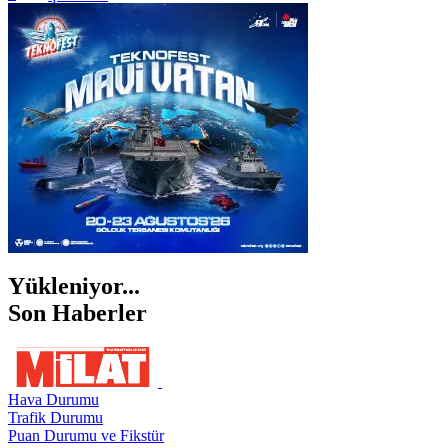
İSTANBUL
İZMİR
ŞANLIURFA
ŞIRNAK
Yükleniyor...
Son Haberler
Hava Durumu
Trafik Durumu
Puan Durumu ve Fikstür