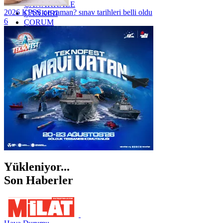
ÇANAKKALE
2026 KPSS ne zaman? sınav tarihleri belli oldu
ÇANKIRI
6
ÇORUM
İSTANBUL
İZMİR
ŞANLIURFA
ŞIRNAK
Yükleniyor...
Son Haberler