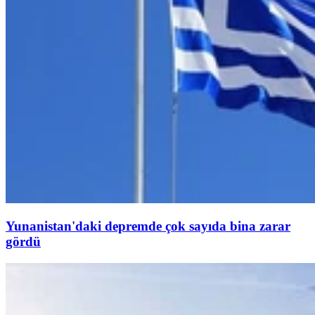
Yunanistan'daki depremde çok sayıda bina zarar
gördü