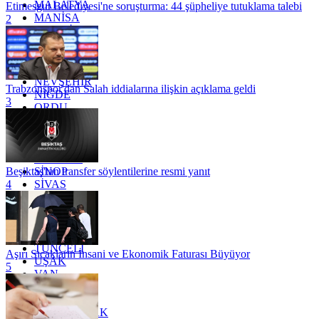
MALATYA
Etimesgut Belediyesi'ne soruşturma: 44 şüpheliye tutuklama talebi
MANİSA
2
MARDİN
MERSİN
MUĞLA
MUŞ
NEVŞEHİR
Trabzonspor'dan Salah iddialarına ilişkin açıklama geldi
NİĞDE
3
ORDU
OSMANİYE
RİZE
SAKARYA
SAMSUN
SİNOP
Beşiktaş'tan transfer söylentilerine resmi yanıt
SİVAS
4
SİİRT
TEKİRDAĞ
TOKAT
TRABZON
TUNCELİ
Aşırı Sıcakların İnsani ve Ekonomik Faturası Büyüyor
UŞAK
5
VAN
YALOVA
YOZGAT
ZONGULDAK