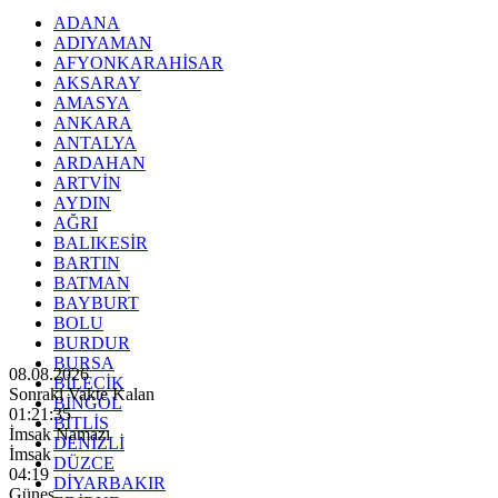
ADANA
ADIYAMAN
AFYONKARAHİSAR
AKSARAY
AMASYA
ANKARA
ANTALYA
ARDAHAN
ARTVİN
AYDIN
AĞRI
BALIKESİR
BARTIN
BATMAN
BAYBURT
BOLU
BURDUR
BURSA
08.08.2026
BİLECİK
Sonraki Vakte Kalan
BİNGÖL
01:21:33
BİTLİS
İmsak Namazı
DENİZLİ
İmsak
DÜZCE
04:19
DİYARBAKIR
Güneş