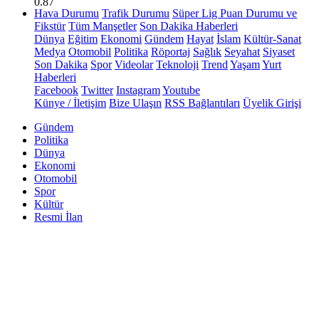
0.87
Hava Durumu
Trafik Durumu
Süper Lig Puan Durumu ve
Fikstür
Tüm Manşetler
Son Dakika Haberleri
Dünya
Eğitim
Ekonomi
Gündem
Hayat
İslam
Kültür-Sanat
Medya
Otomobil
Politika
Röportaj
Sağlık
Seyahat
Siyaset
Son Dakika
Spor
Videolar
Teknoloji
Trend
Yaşam
Yurt
Haberleri
Facebook
Twitter
Instagram
Youtube
Künye / İletişim
Bize Ulaşın
RSS Bağlantıları
Üyelik Girişi
Gündem
Politika
Dünya
Ekonomi
Otomobil
Spor
Kültür
Resmi İlan