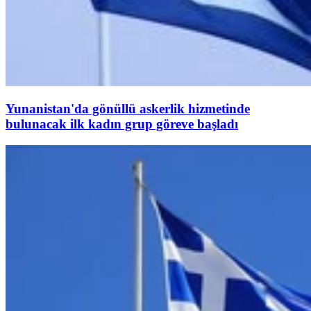
Yunanistan'da gönüllü askerlik hizmetinde
bulunacak ilk kadın grup göreve başladı