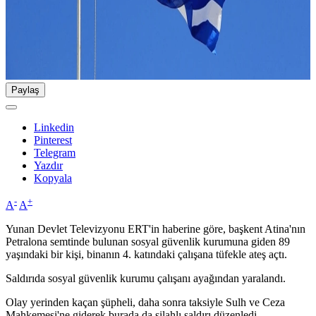
Paylaş
Linkedin
Pinterest
Telegram
Yazdır
Kopyala
-
+
A
A
Yunan Devlet Televizyonu ERT'in haberine göre, başkent Atina'nın
Petralona semtinde bulunan sosyal güvenlik kurumuna giden 89
yaşındaki bir kişi, binanın 4. katındaki çalışana tüfekle ateş açtı.
Saldırıda sosyal güvenlik kurumu çalışanı ayağından yaralandı.
Olay yerinden kaçan şüpheli, daha sonra taksiyle Sulh ve Ceza
Mahkemesi'ne giderek burada da silahlı saldırı düzenledi.