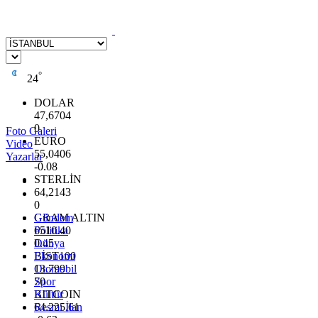
°
24
DOLAR
47,6704
0
Foto Galeri
EURO
Video
55,0406
Yazarlar
-0.08
STERLİN
64,2143
0
GRAM ALTIN
Gündem
6510.40
Politika
0.45
Dünya
BİST100
Ekonomi
13.799
Otomobil
70
Spor
BITCOIN
Kültür
64.225,61
Resmi İlan