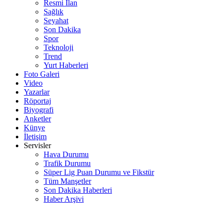
Resmi İlan
Sağlık
Seyahat
Son Dakika
Spor
Teknoloji
Trend
Yurt Haberleri
Foto Galeri
Video
Yazarlar
Röportaj
Biyografi
Anketler
Künye
İletişim
Servisler
Hava Durumu
Trafik Durumu
Süper Lig Puan Durumu ve Fikstür
Tüm Manşetler
Son Dakika Haberleri
Haber Arşivi