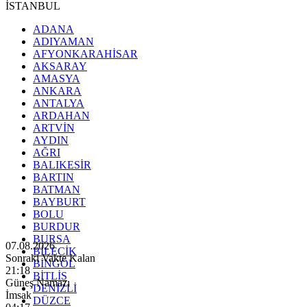
İSTANBUL
ADANA
ADIYAMAN
AFYONKARAHİSAR
AKSARAY
AMASYA
ANKARA
ANTALYA
ARDAHAN
ARTVİN
AYDIN
AĞRI
BALIKESİR
BARTIN
BATMAN
BAYBURT
BOLU
BURDUR
BURSA
07.08.2026
BİLECİK
Sonraki Vakte Kalan
BİNGÖL
21:17
BİTLİS
Güneş Namazı
DENİZLİ
İmsak
DÜZCE