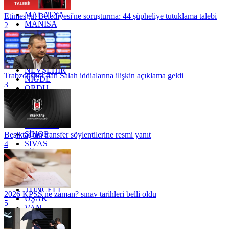
KİLİS
MALATYA
Etimesgut Belediyesi'ne soruşturma: 44 şüpheliye tutuklama talebi
MANİSA
2
MARDİN
MERSİN
MUĞLA
MUŞ
NEVŞEHİR
Trabzonspor'dan Salah iddialarına ilişkin açıklama geldi
NİĞDE
3
ORDU
OSMANİYE
RİZE
SAKARYA
SAMSUN
SİNOP
Beşiktaş'tan transfer söylentilerine resmi yanıt
SİVAS
4
SİİRT
TEKİRDAĞ
TOKAT
TRABZON
TUNCELİ
2026 KPSS ne zaman? sınav tarihleri belli oldu
UŞAK
5
VAN
YALOVA
YOZGAT