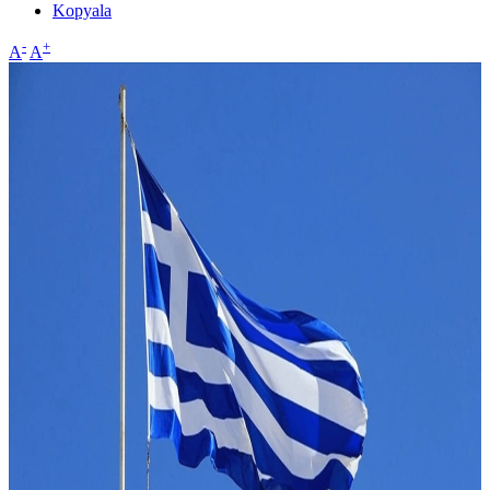
Kopyala
-
+
A
A