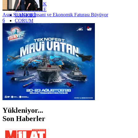
ZONGULDAK
ÇANAKKALE
Aşırı Sıcakların İnsani ve Ekonomik Faturası Büyüyor
ÇANKIRI
6
ÇORUM
İSTANBUL
İZMİR
ŞANLIURFA
ŞIRNAK
Yükleniyor...
Son Haberler