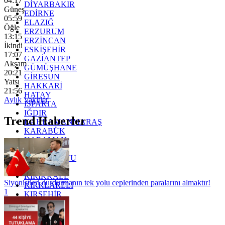
04:17
DİYARBAKIR
Güneş
EDİRNE
05:59
ELAZIĞ
Öğle
ERZURUM
13:15
ERZİNCAN
İkindi
ESKİŞEHİR
17:07
GAZİANTEP
Akşam
GÜMÜŞHANE
20:21
GİRESUN
Yatsı
HAKKARİ
21:56
HATAY
Aylık Vakitler
ISPARTA
IĞDIR
Trend Haberler
KAHRAMANMARAŞ
KARABÜK
KARAMAN
KARS
KASTAMONU
KAYSERİ
KIRIKKALE
Siyonistleri durdurmanın tek yolu ceplerinden paralarını almaktır!
KIRKLARELİ
1
KIRŞEHİR
KOCAELİ
KONYA
KÜTAHYA