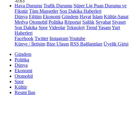
-0.63
Hava Durumu
Trafik Durumu
Süper Lig Puan Durumu ve
Fikstür
Tüm Manşetler
Son Dakika Haberleri
Dünya
Eğitim
Ekonomi
Gündem
Hayat
İslam
Kültür-Sanat
Medya
Otomobil
Politika
Röportaj
Sağlık
Seyahat
Siyaset
Son Dakika
Spor
Videolar
Teknoloji
Trend
Yaşam
Yurt
Haberleri
Facebook
Twitter
Instagram
Youtube
Künye / İletişim
Bize Ulaşın
RSS Bağlantıları
Üyelik Girişi
Gündem
Politika
Dünya
Ekonomi
Otomobil
Spor
Kültür
Resmi İlan