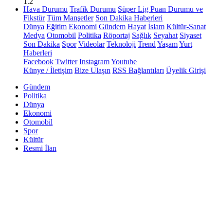
1.2
Hava Durumu
Trafik Durumu
Süper Lig Puan Durumu ve
Fikstür
Tüm Manşetler
Son Dakika Haberleri
Dünya
Eğitim
Ekonomi
Gündem
Hayat
İslam
Kültür-Sanat
Medya
Otomobil
Politika
Röportaj
Sağlık
Seyahat
Siyaset
Son Dakika
Spor
Videolar
Teknoloji
Trend
Yaşam
Yurt
Haberleri
Facebook
Twitter
Instagram
Youtube
Künye / İletişim
Bize Ulaşın
RSS Bağlantıları
Üyelik Girişi
Gündem
Politika
Dünya
Ekonomi
Otomobil
Spor
Kültür
Resmi İlan