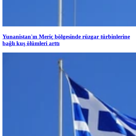
Yunanistan'ın Meriç bölgesinde rüzgar türbinlerine
bağlı kuş ölümleri arttı