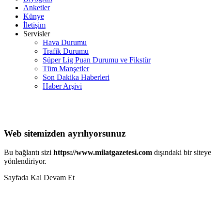
Anketler
Künye
İletişim
Servisler
Hava Durumu
Trafik Durumu
Süper Lig Puan Durumu ve Fikstür
Tüm Manşetler
Son Dakika Haberleri
Haber Arşivi
Web sitemizden ayrılıyorsunuz
Bu bağlantı sizi
https://www.milatgazetesi.com
dışındaki bir siteye
yönlendiriyor.
Sayfada Kal
Devam Et