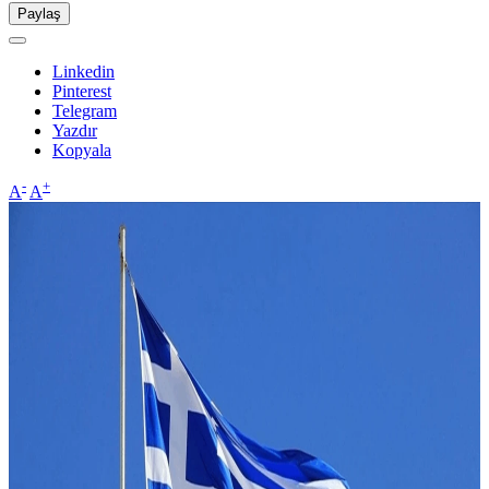
Paylaş
Linkedin
Pinterest
Telegram
Yazdır
Kopyala
-
+
A
A