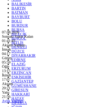
BALIKESİR
BARTIN
BATMAN
BAYBURT
BOLU
BURDUR
BURSA
07.08.2026
BİLECİK
Sonraki Vakte Kalan
BİNGÖL
01:41:44
BİTLİS
Akşam Namazı
DENİZLİ
İmsak
DÜZCE
04:17
DİYARBAKIR
Güneş
EDİRNE
05:59
ELAZIĞ
Öğle
ERZURUM
13:15
ERZİNCAN
İkindi
ESKİŞEHİR
17:07
GAZİANTEP
Akşam
GÜMÜŞHANE
20:21
GİRESUN
Yatsı
HAKKARİ
21:56
HATAY
Aylık Vakitler
ISPARTA