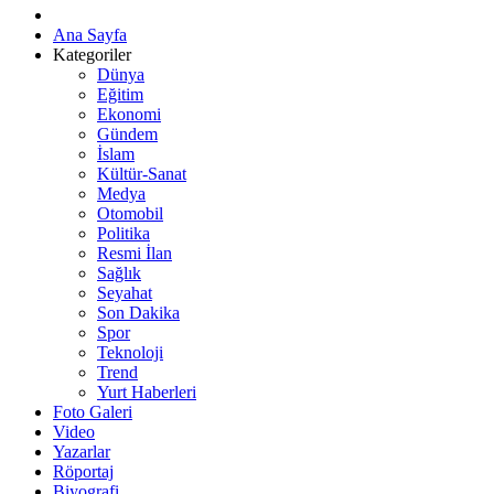
Ana Sayfa
Kategoriler
Dünya
Eğitim
Ekonomi
Gündem
İslam
Kültür-Sanat
Medya
Otomobil
Politika
Resmi İlan
Sağlık
Seyahat
Son Dakika
Spor
Teknoloji
Trend
Yurt Haberleri
Foto Galeri
Video
Yazarlar
Röportaj
Biyografi