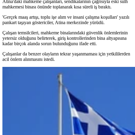
Atina'daki mahkeme çalışanları, sendikalarının çağrısıyla eski sulh
mahkemesi binası önünde toplanarak kısa süreli iş bıraktı.
'Gerçek maaş artışı, toplu işe alım ve insani çalışma koşulları' yazılı
pankart taşıyan göstericiler, Atina merkezinde yürüdü.
Çalışan temsilcileri, mahkeme binalarındaki güvenlik önlemlerinin
yetersiz olduğunu belirterek, giriş kontrollerinden bina altyapısına
kadar birçok alanda sorun bulunduğunu ifade etti.
Çalışanlar da benzer olayların tekrar yaşanmaması için yetkililerden
acil önlem alınmasını istedi.