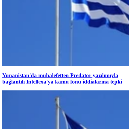
Yunanistan'da muhalefetten Predator yazılımıyla
bağlantılı Intellexa'ya kamu fonu iddialarına tepki