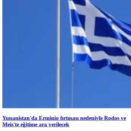
Yunanistan'da Erminio fırtınası nedeniyle Rodos ve
Meis'te eğitime ara verilecek