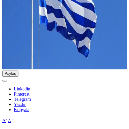
Paylaş
Linkedin
Pinterest
Telegram
Yazdır
Kopyala
-
+
A
A