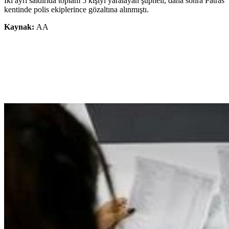
İki ayrı saldırıda toplam 5 kişiyi yaralayan şüpheli, daha sonra Patras
kentinde polis ekiplerince gözaltına alınmıştı.
Kaynak:
AA