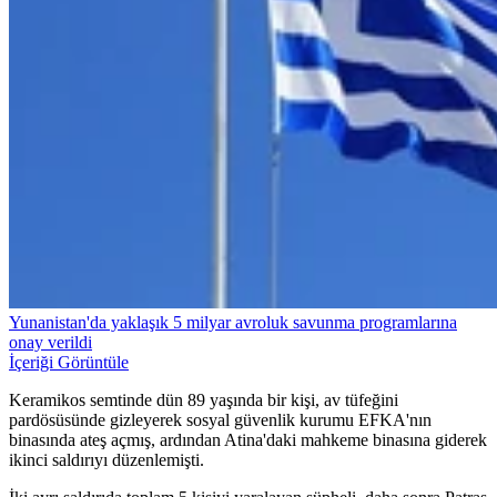
Yunanistan'da yaklaşık 5 milyar avroluk savunma programlarına
onay verildi
İçeriği Görüntüle
Keramikos semtinde dün 89 yaşında bir kişi, av tüfeğini
pardösüsünde gizleyerek sosyal güvenlik kurumu EFKA'nın
binasında ateş açmış, ardından Atina'daki mahkeme binasına giderek
ikinci saldırıyı düzenlemişti.