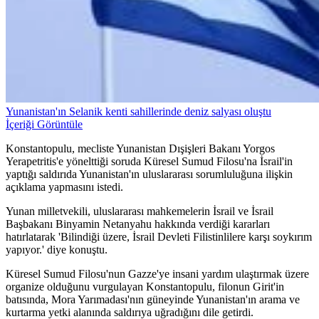
Yunanistan'ın Selanik kenti sahillerinde deniz salyası oluştu
İçeriği Görüntüle
Konstantopulu, mecliste Yunanistan Dışişleri Bakanı Yorgos
Yerapetritis'e yönelttiği soruda Küresel Sumud Filosu'na İsrail'in
yaptığı saldırıda Yunanistan'ın uluslararası sorumluluğuna ilişkin
açıklama yapmasını istedi.
Yunan milletvekili, uluslararası mahkemelerin İsrail ve İsrail
Başbakanı Binyamin Netanyahu hakkında verdiği kararları
hatırlatarak 'Bilindiği üzere, İsrail Devleti Filistinlilere karşı soykırım
yapıyor.' diye konuştu.
Küresel Sumud Filosu'nun Gazze'ye insani yardım ulaştırmak üzere
organize olduğunu vurgulayan Konstantopulu, filonun Girit'in
batısında, Mora Yarımadası'nın güneyinde Yunanistan'ın arama ve
kurtarma yetki alanında saldırıya uğradığını dile getirdi.