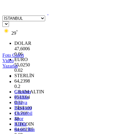
°
29
DOLAR
47,6006
0.06
Foto Galeri
EURO
Video
55,0250
Yazarlar
0.02
STERLİN
64,2398
0.2
GRAM ALTIN
Gündem
6513.94
Politika
0.32
Dünya
BİST100
Ekonomi
13.768
Otomobil
48
Spor
BITCOIN
Kültür
64.602,05
Resmi İlan