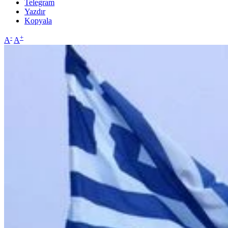
Telegram
Yazdır
Kopyala
-
+
A
A