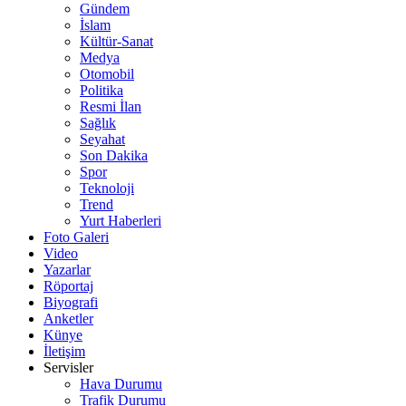
Gündem
İslam
Kültür-Sanat
Medya
Otomobil
Politika
Resmi İlan
Sağlık
Seyahat
Son Dakika
Spor
Teknoloji
Trend
Yurt Haberleri
Foto Galeri
Video
Yazarlar
Röportaj
Biyografi
Anketler
Künye
İletişim
Servisler
Hava Durumu
Trafik Durumu