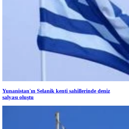
Yunanistan'ın Selanik kenti sahillerinde deniz
salyası oluştu