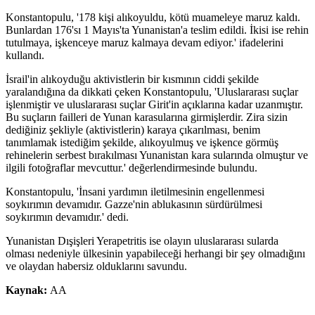
Konstantopulu, '178 kişi alıkoyuldu, kötü muameleye maruz kaldı.
Bunlardan 176'sı 1 Mayıs'ta Yunanistan'a teslim edildi. İkisi ise rehin
tutulmaya, işkenceye maruz kalmaya devam ediyor.' ifadelerini
kullandı.
İsrail'in alıkoyduğu aktivistlerin bir kısmının ciddi şekilde
yaralandığına da dikkati çeken Konstantopulu, 'Uluslararası suçlar
işlenmiştir ve uluslararası suçlar Girit'in açıklarına kadar uzanmıştır.
Bu suçların failleri de Yunan karasularına girmişlerdir. Zira sizin
dediğiniz şekliyle (aktivistlerin) karaya çıkarılması, benim
tanımlamak istediğim şekilde, alıkoyulmuş ve işkence görmüş
rehinelerin serbest bırakılması Yunanistan kara sularında olmuştur ve
ilgili fotoğraflar mevcuttur.' değerlendirmesinde bulundu.
Konstantopulu, 'İnsani yardımın iletilmesinin engellenmesi
soykırımın devamıdır. Gazze'nin ablukasının sürdürülmesi
soykırımın devamıdır.' dedi.
Yunanistan Dışişleri Yerapetritis ise olayın uluslararası sularda
olması nedeniyle ülkesinin yapabileceği herhangi bir şey olmadığını
ve olaydan habersiz olduklarını savundu.
Kaynak:
AA