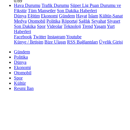
0.69
Hava Durumu
Trafik Durumu
Süper Lig Puan Durumu ve
Fikstür
Tüm Manşetler
Son Dakika Haberleri
Dünya
Eğitim
Ekonomi
Gündem
Hayat
İslam
Kültür-Sanat
Medya
Otomobil
Politika
Röportaj
Sağlık
Seyahat
Siyaset
Son Dakika
Spor
Videolar
Teknoloji
Trend
Yaşam
Yurt
Haberleri
Facebook
Twitter
Instagram
Youtube
Künye / İletişim
Bize Ulaşın
RSS Bağlantıları
Üyelik Girişi
Gündem
Politika
Dünya
Ekonomi
Otomobil
Spor
Kültür
Resmi İlan