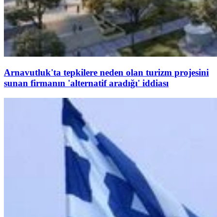
Arnavutluk'ta tepkilere neden olan turizm projesini
sunan firmanın 'alternatif aradığı' iddiası