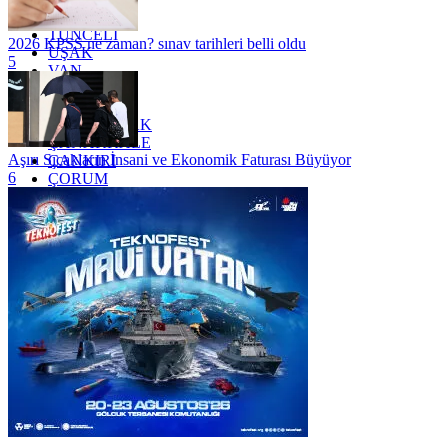
TRABZON
TUNCELİ
2026 KPSS ne zaman? sınav tarihleri belli oldu
UŞAK
5
VAN
YALOVA
YOZGAT
ZONGULDAK
ÇANAKKALE
Aşırı Sıcakların İnsani ve Ekonomik Faturası Büyüyor
ÇANKIRI
6
ÇORUM
İSTANBUL
İZMİR
ŞANLIURFA
ŞIRNAK