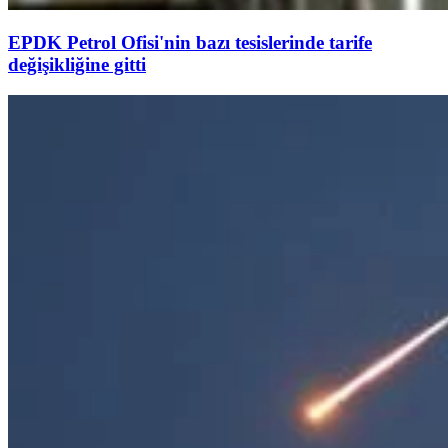
EPDK Petrol Ofisi'nin bazı tesislerinde tarife
değişikliğine gitti