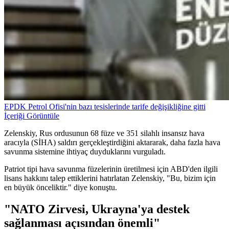
EPDK Petrol Ofisi'nin bazı tesislerinde tarife değişikliğine gitti
İçeriği Görüntüle
Zelenskiy, Rus ordusunun 68 füze ve 351 silahlı insansız hava
aracıyla (SİHA) saldırı gerçekleştirdiğini aktararak, daha fazla hava
savunma sistemine ihtiyaç duyduklarını vurguladı.
Patriot tipi hava savunma füzelerinin üretilmesi için ABD'den ilgili
lisans hakkını talep ettiklerini hatırlatan Zelenskiy, "Bu, bizim için
en büyük önceliktir." diye konuştu.
"NATO Zirvesi, Ukrayna'ya destek
sağlanması açısından önemli"