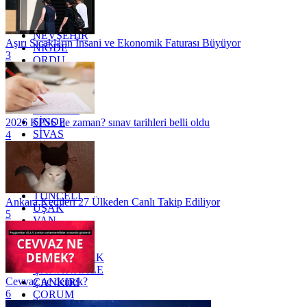
MUĞLA
MUŞ
NEVŞEHİR
Aşırı Sıcakların İnsani ve Ekonomik Faturası Büyüyor
NİĞDE
3
ORDU
OSMANİYE
RİZE
SAKARYA
SAMSUN
SİNOP
2026 KPSS ne zaman? sınav tarihleri belli oldu
SİVAS
4
SİİRT
TEKİRDAĞ
TOKAT
TRABZON
TUNCELİ
Ankara Kedileri 27 Ülkeden Canlı Takip Ediliyor
UŞAK
5
VAN
YALOVA
YOZGAT
ZONGULDAK
ÇANAKKALE
Cevvaz ne demek?
ÇANKIRI
6
ÇORUM
İSTANBUL