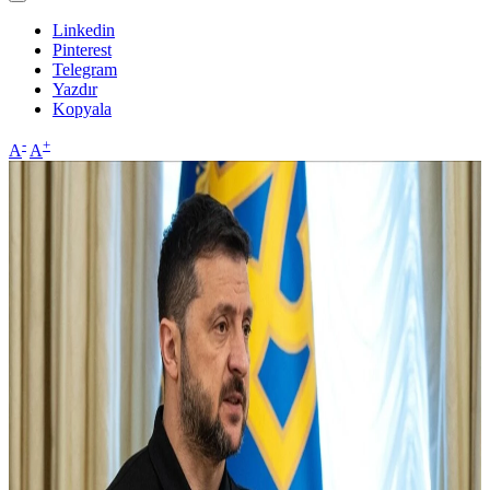
Linkedin
Pinterest
Telegram
Yazdır
Kopyala
-
+
A
A