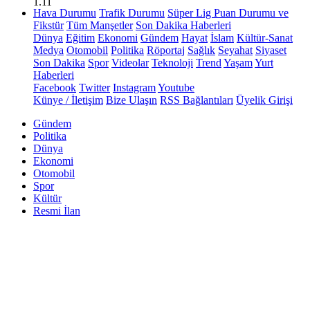
1.11
Hava Durumu
Trafik Durumu
Süper Lig Puan Durumu ve
Fikstür
Tüm Manşetler
Son Dakika Haberleri
Dünya
Eğitim
Ekonomi
Gündem
Hayat
İslam
Kültür-Sanat
Medya
Otomobil
Politika
Röportaj
Sağlık
Seyahat
Siyaset
Son Dakika
Spor
Videolar
Teknoloji
Trend
Yaşam
Yurt
Haberleri
Facebook
Twitter
Instagram
Youtube
Künye / İletişim
Bize Ulaşın
RSS Bağlantıları
Üyelik Girişi
Gündem
Politika
Dünya
Ekonomi
Otomobil
Spor
Kültür
Resmi İlan