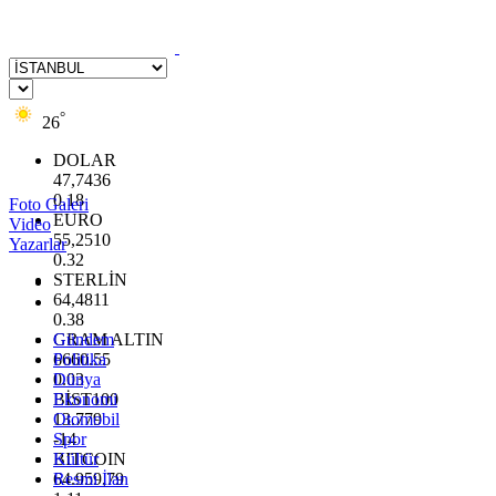
°
26
DOLAR
47,7436
0.18
Foto Galeri
EURO
Video
55,2510
Yazarlar
0.32
STERLİN
64,4811
0.38
GRAM ALTIN
Gündem
6660.55
Politika
0.03
Dünya
BİST100
Ekonomi
13.779
Otomobil
-14
Spor
BITCOIN
Kültür
64.959,79
Resmi İlan