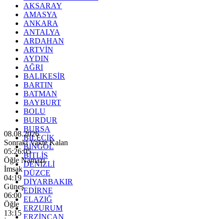
AKSARAY
AMASYA
ANKARA
ANTALYA
ARDAHAN
ARTVİN
AYDIN
AĞRI
BALIKESİR
BARTIN
BATMAN
BAYBURT
BOLU
BURDUR
BURSA
08.08.2026
BİLECİK
Sonraki Vakte Kalan
BİNGÖL
05:26:03
BİTLİS
Öğle Namazı
DENİZLİ
İmsak
DÜZCE
04:19
DİYARBAKIR
Güneş
EDİRNE
06:00
ELAZIĞ
Öğle
ERZURUM
13:15
ERZİNCAN