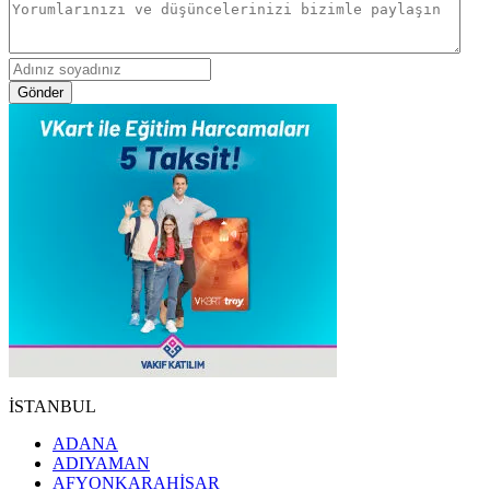
Gönder
İSTANBUL
ADANA
ADIYAMAN
AFYONKARAHİSAR