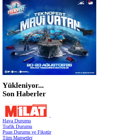
İZMİR
ŞANLIURFA
ŞIRNAK
Yükleniyor...
Son Haberler
Hava Durumu
Trafik Durumu
Puan Durumu ve Fikstür
Tüm Manşetler