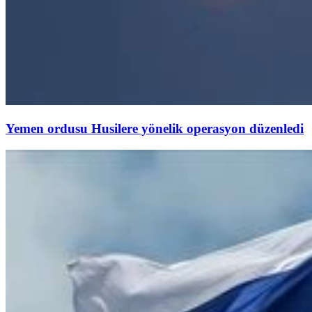
Yemen ordusu Husilere yönelik operasyon düzenledi