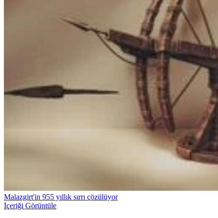
Malazgirt'in 955 yıllık sırrı çözülüyor
İçeriği Görüntüle