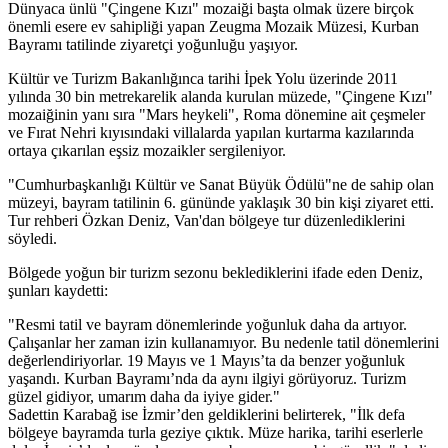
Dünyaca ünlü "Çingene Kızı" mozaiği başta olmak üzere birçok
önemli esere ev sahipliği yapan Zeugma Mozaik Müzesi, Kurban
Bayramı tatilinde ziyaretçi yoğunluğu yaşıyor.
Kültür ve Turizm Bakanlığınca tarihi İpek Yolu üzerinde 2011
yılında 30 bin metrekarelik alanda kurulan müzede, "Çingene Kızı"
mozaiğinin yanı sıra "Mars heykeli", Roma dönemine ait çeşmeler
ve Fırat Nehri kıyısındaki villalarda yapılan kurtarma kazılarında
ortaya çıkarılan eşsiz mozaikler sergileniyor.
"Cumhurbaşkanlığı Kültür ve Sanat Büyük Ödülü"ne de sahip olan
müzeyi, bayram tatilinin 6. gününde yaklaşık 30 bin kişi ziyaret etti.
Tur rehberi Özkan Deniz, Van'dan bölgeye tur düzenlediklerini
söyledi.
Bölgede yoğun bir turizm sezonu beklediklerini ifade eden Deniz,
şunları kaydetti:
"Resmi tatil ve bayram dönemlerinde yoğunluk daha da artıyor.
Çalışanlar her zaman izin kullanamıyor. Bu nedenle tatil dönemlerini
değerlendiriyorlar. 19 Mayıs ve 1 Mayıs’ta da benzer yoğunluk
yaşandı. Kurban Bayramı’nda da aynı ilgiyi görüyoruz. Turizm
güzel gidiyor, umarım daha da iyiye gider."
Sadettin Karabağ ise İzmir’den geldiklerini belirterek, "İlk defa
bölgeye bayramda turla geziye çıktık. Müze harika, tarihi eserlerle