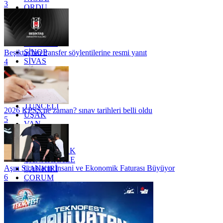
3
ORDU
OSMANİYE
RİZE
SAKARYA
SAMSUN
SİNOP
Beşiktaş'tan transfer söylentilerine resmi yanıt
SİVAS
4
SİİRT
TEKİRDAĞ
TOKAT
TRABZON
TUNCELİ
2026 KPSS ne zaman? sınav tarihleri belli oldu
UŞAK
5
VAN
YALOVA
YOZGAT
ZONGULDAK
ÇANAKKALE
Aşırı Sıcakların İnsani ve Ekonomik Faturası Büyüyor
ÇANKIRI
6
ÇORUM
İSTANBUL
İZMİR
ŞANLIURFA
ŞIRNAK