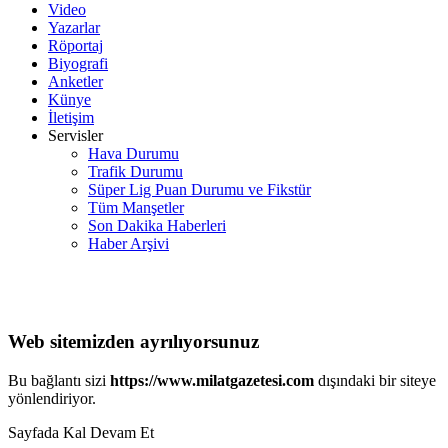
Video
Yazarlar
Röportaj
Biyografi
Anketler
Künye
İletişim
Servisler
Hava Durumu
Trafik Durumu
Süper Lig Puan Durumu ve Fikstür
Tüm Manşetler
Son Dakika Haberleri
Haber Arşivi
Web sitemizden ayrılıyorsunuz
Bu bağlantı sizi
https://www.milatgazetesi.com
dışındaki bir siteye
yönlendiriyor.
Sayfada Kal
Devam Et