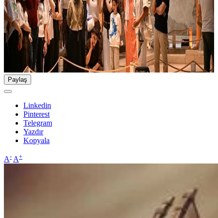
Paylaş
Linkedin
Pinterest
Telegram
Yazdır
Kopyala
-
+
A
A