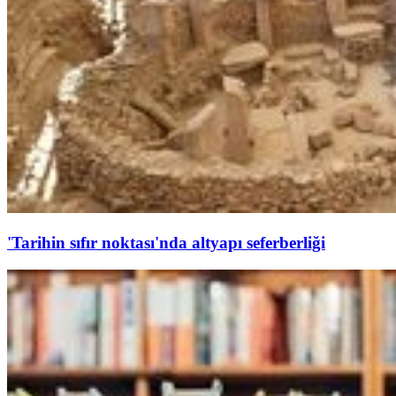
'Tarihin sıfır noktası'nda altyapı seferberliği