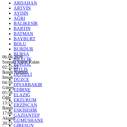
ARDAHAN
ARTVİN
AYDIN
AĞRI
BALIKESİR
BARTIN
BATMAN
BAYBURT
BOLU
BURDUR
BURSA
06.08.2026
BİLECİK
Sonraki Vakte Kalan
BİNGÖL
02:32:20
BİTLİS
İkindi Namazı
DENİZLİ
İmsak
DÜZCE
04:16
DİYARBAKIR
Güneş
EDİRNE
05:58
ELAZIĞ
Öğle
ERZURUM
13:15
ERZİNCAN
İkindi
ESKİŞEHİR
17:08
GAZİANTEP
Akşam
GÜMÜŞHANE
20:23
GİRESUN