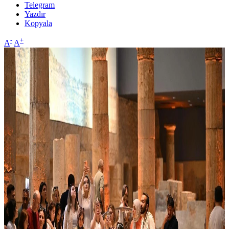
Telegram
Yazdır
Kopyala
-
+
A
A