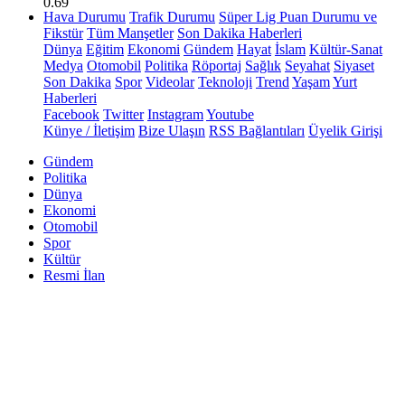
0.69
Hava Durumu
Trafik Durumu
Süper Lig Puan Durumu ve
Fikstür
Tüm Manşetler
Son Dakika Haberleri
Dünya
Eğitim
Ekonomi
Gündem
Hayat
İslam
Kültür-Sanat
Medya
Otomobil
Politika
Röportaj
Sağlık
Seyahat
Siyaset
Son Dakika
Spor
Videolar
Teknoloji
Trend
Yaşam
Yurt
Haberleri
Facebook
Twitter
Instagram
Youtube
Künye / İletişim
Bize Ulaşın
RSS Bağlantıları
Üyelik Girişi
Gündem
Politika
Dünya
Ekonomi
Otomobil
Spor
Kültür
Resmi İlan