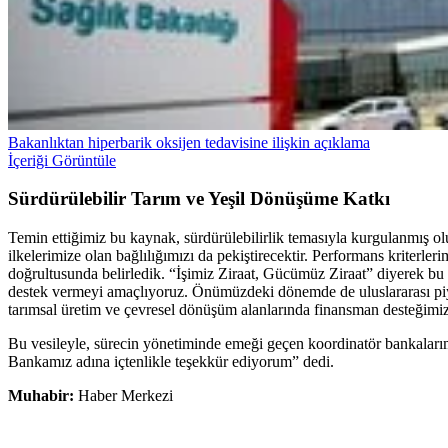
Bakanlıktan hiperbarik oksijen tedavisine ilişkin açıklama
İçeriği Görüntüle
Sürdürülebilir
Tarım
ve
Yeşil
Dönüşüme
Katkı
Temin ettiğimiz bu kaynak, sürdürülebilirlik temasıyla kurgulanmış ol
ilkelerimize olan bağlılığımızı da pekiştirecektir. Performans kriterle
doğrultusunda belirledik. “İşimiz Ziraat, Gücümüz Ziraat” diyerek bu 
destek vermeyi amaçlıyoruz. Önümüzdeki dönemde de uluslararası piyasa
tarımsal üretim ve çevresel dönüşüm alanlarında finansman desteğimizi
Bu vesileyle, sürecin yönetiminde emeği geçen koordinatör bankalarım
Bankamız adına içtenlikle teşekkür ediyorum” dedi.
Muhabir:
Haber Merkezi