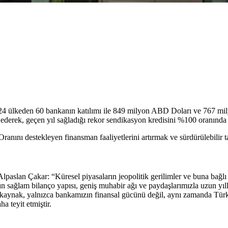
a 24 ülkeden 60 bankanın katılımı ile 849 milyon ABD Doları ve 767 mi
ederek, geçen yıl sağladığı rekor sendikasyon kredisini %100 oranında 
 Oranını destekleyen finansman faaliyetlerini artırmak ve sürdürülebilir t
lan Çakar: “Küresel piyasaların jeopolitik gerilimler ve buna bağlı yük
 sağlam bilanço yapısı, geniş muhabir ağı ve paydaşlarımızla uzun yıll
u kaynak, yalnızca bankamızın finansal gücünü değil, aynı zamanda Tür
a teyit etmiştir.