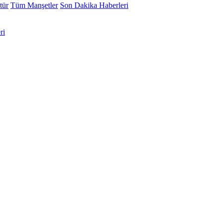
tür
Tüm Manşetler
Son Dakika Haberleri
ri