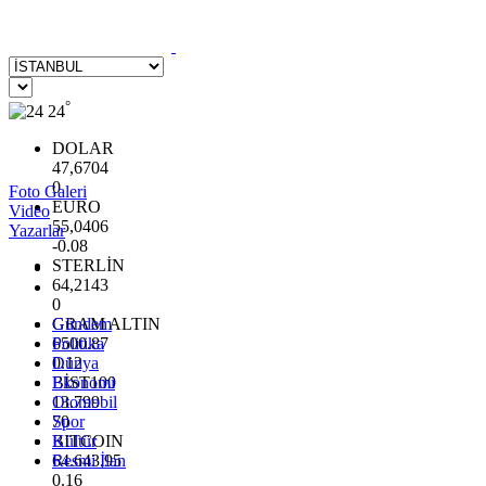
°
24
DOLAR
47,6704
0
Foto Galeri
EURO
Video
55,0406
Yazarlar
-0.08
STERLİN
64,2143
0
GRAM ALTIN
Gündem
6500.87
Politika
0.12
Dünya
BİST100
Ekonomi
13.799
Otomobil
70
Spor
BITCOIN
Kültür
64.643,95
Resmi İlan
0.16