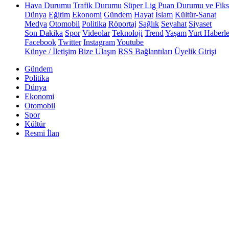
Hava Durumu
Trafik Durumu
Süper Lig Puan Durumu ve Fiks
Dünya
Eğitim
Ekonomi
Gündem
Hayat
İslam
Kültür-Sanat
Medya
Otomobil
Politika
Röportaj
Sağlık
Seyahat
Siyaset
Son Dakika
Spor
Videolar
Teknoloji
Trend
Yaşam
Yurt Haberle
Facebook
Twitter
Instagram
Youtube
Künye / İletişim
Bize Ulaşın
RSS Bağlantıları
Üyelik Girişi
Gündem
Politika
Dünya
Ekonomi
Otomobil
Spor
Kültür
Resmi İlan