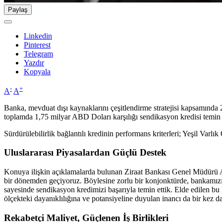
Paylaş
Linkedin
Pinterest
Telegram
Yazdır
Kopyala
-
+
A
A
Banka, mevduat dışı kaynaklarını çeşitlendirme stratejisi kapsamınd
toplamda 1,75 milyar ABD Doları karşılığı sendikasyon kredisi temin 
Sürdürülebilirlik bağlantılı kredinin performans kriterleri; Yeşil Varlık
Uluslararası
Piyasalardan
Güçlü
Destek
Konuya ilişkin açıklamalarda bulunan Ziraat Bankası Genel Müdürü Alpas
bir dönemden geçiyoruz. Böylesine zorlu bir konjonktürde, bankamızın
sayesinde sendikasyon kredimizi başarıyla temin ettik. Elde edilen b
ölçekteki dayanıklılığına ve potansiyeline duyulan inancı da bir kez dah
Rekabetçi
Maliyet,
Güçlenen
İş
Birlikleri