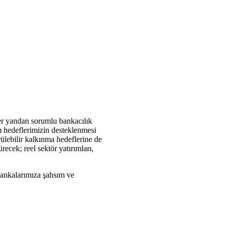
ğer yandan sorumlu bankacılık
üm hedeflerimizin desteklenmesi
ülebilir kalkınma hedeflerine de
ecek; reel sektör yatırımları,
bankalarımıza şahsım ve