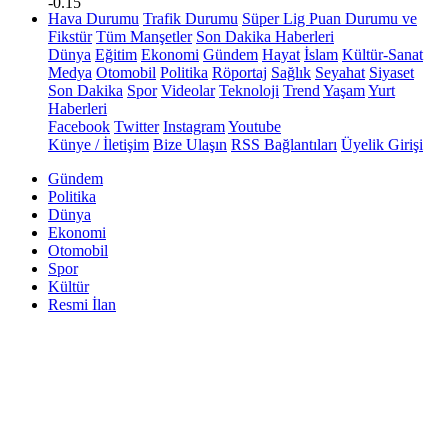
-0.15
Hava Durumu
Trafik Durumu
Süper Lig Puan Durumu ve
Fikstür
Tüm Manşetler
Son Dakika Haberleri
Dünya
Eğitim
Ekonomi
Gündem
Hayat
İslam
Kültür-Sanat
Medya
Otomobil
Politika
Röportaj
Sağlık
Seyahat
Siyaset
Son Dakika
Spor
Videolar
Teknoloji
Trend
Yaşam
Yurt
Haberleri
Facebook
Twitter
Instagram
Youtube
Künye / İletişim
Bize Ulaşın
RSS Bağlantıları
Üyelik Girişi
Gündem
Politika
Dünya
Ekonomi
Otomobil
Spor
Kültür
Resmi İlan