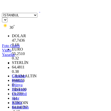
°
30
DOLAR
47,7436
0.18
Foto Galeri
EURO
Video
55,2510
Yazarlar
0.32
STERLİN
64,4811
0.38
GRAM ALTIN
Gündem
6660.55
Politika
0
Dünya
BİST100
Ekonomi
13.779
Otomobil
-14
Spor
BITCOIN
Kültür
64.840,97
Resmi İlan