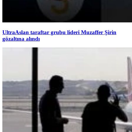
UltraAslan taraftar grubu lideri Muzaffer Şirin
gözaltına alındı