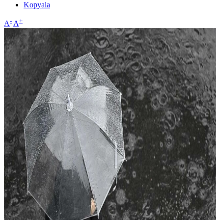
Kopyala
-
+
A
A