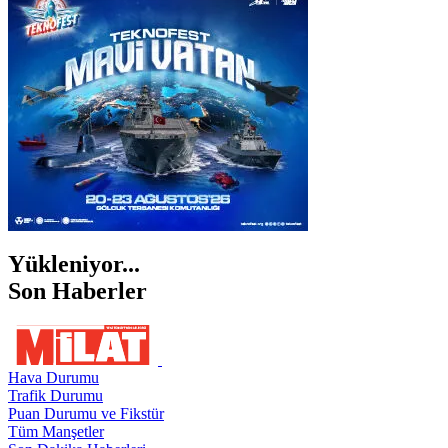
İZMİR
ŞANLIURFA
ŞIRNAK
Yükleniyor...
Son Haberler
Hava Durumu
Trafik Durumu
Puan Durumu ve Fikstür
Tüm Manşetler