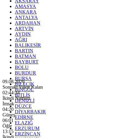
AKSARAY
AMASYA
ANKARA
ANTALYA
ARDAHAN
ARTVİN
AYDIN
AĞRI
BALIKESİR
BARTIN
BATMAN
BAYBURT
BOLU
BURDUR
BURSA
09.08.2026
BİLECİK
Sonraki Vakte Kalan
BİNGÖL
02:44:32
BİTLİS
İkindi Namazı
DENİZLİ
İmsak
DÜZCE
04:20
DİYARBAKIR
Güneş
EDİRNE
06:01
ELAZIĞ
Öğle
ERZURUM
13:15
ERZİNCAN
İkindi