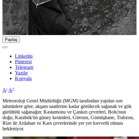
Paylaş
Linkedin
Pinterest
Telegram
Yazdır
Kopyala
-
+
A
A
Meteoroloji Genel Müdürlüğü (MGM) tarafından yapılan son
tahminlere göre, akşam saatlerine kadar görülecek sağanak ve gök
gürültülü sağanağın; Kastamonu ve Çankırı çevreleri, Bolu'nun
doğu, Karabük'ün güney kesimleri, Giresun, Gümüşhane, Trabzon,
Rize ile Ardahan ve Kars çevrelerinde yer yer kuvvetli olması
bekleniyor.