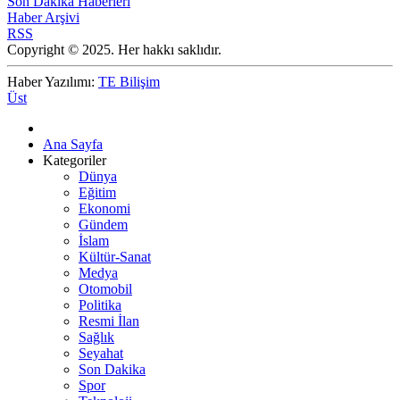
Son Dakika Haberleri
Haber Arşivi
RSS
Copyright © 2025. Her hakkı saklıdır.
Haber Yazılımı:
TE Bilişim
Üst
Ana Sayfa
Kategoriler
Dünya
Eğitim
Ekonomi
Gündem
İslam
Kültür-Sanat
Medya
Otomobil
Politika
Resmi İlan
Sağlık
Seyahat
Son Dakika
Spor