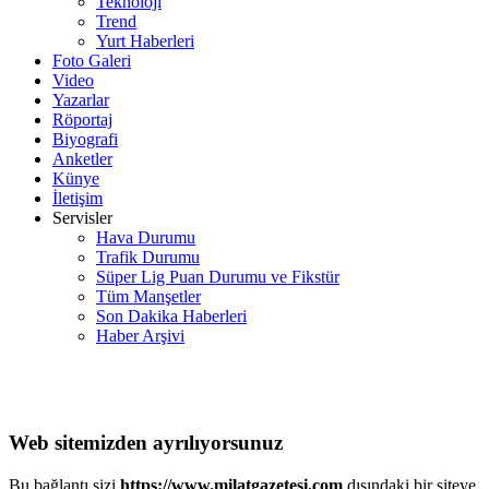
Teknoloji
Trend
Yurt Haberleri
Foto Galeri
Video
Yazarlar
Röportaj
Biyografi
Anketler
Künye
İletişim
Servisler
Hava Durumu
Trafik Durumu
Süper Lig Puan Durumu ve Fikstür
Tüm Manşetler
Son Dakika Haberleri
Haber Arşivi
Web sitemizden ayrılıyorsunuz
Bu bağlantı sizi
https://www.milatgazetesi.com
dışındaki bir siteye