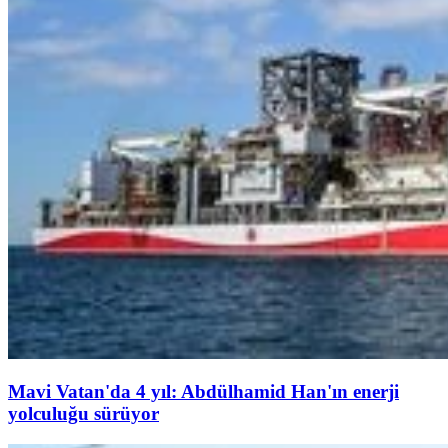
Mavi Vatan'da 4 yıl: Abdülhamid Han'ın enerji
yolculuğu sürüyor