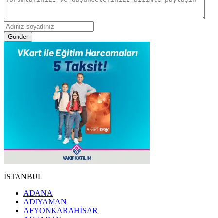
Gönder
İSTANBUL
ADANA
ADIYAMAN
AFYONKARAHİSAR