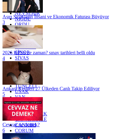
MUĞLA
MUŞ
NEVŞEHİR
Aşırı Sıcakların İnsani ve Ekonomik Faturası Büyüyor
NİĞDE
3
ORDU
OSMANİYE
RİZE
SAKARYA
SAMSUN
SİNOP
2026 KPSS ne zaman? sınav tarihleri belli oldu
SİVAS
4
SİİRT
TEKİRDAĞ
TOKAT
TRABZON
TUNCELİ
Ankara Kedileri 27 Ülkeden Canlı Takip Ediliyor
UŞAK
5
VAN
YALOVA
YOZGAT
ZONGULDAK
ÇANAKKALE
Cevvaz ne demek?
ÇANKIRI
6
ÇORUM
İSTANBUL