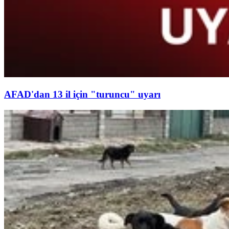
AFAD'dan 13 il için "turuncu" uyarı