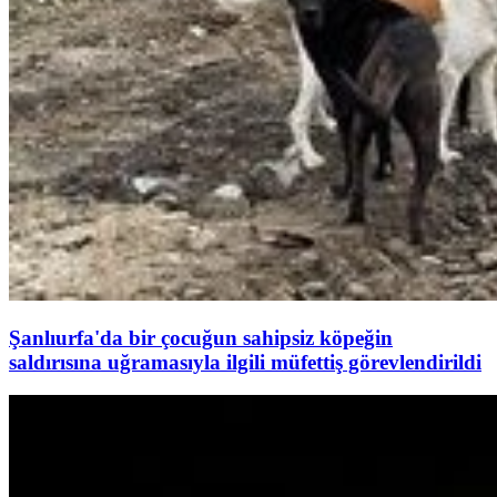
Şanlıurfa'da bir çocuğun sahipsiz köpeğin
saldırısına uğramasıyla ilgili müfettiş görevlendirildi