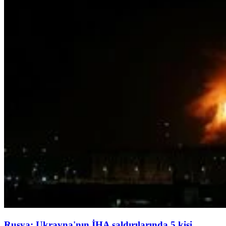
Rusya: Ukrayna'nın İHA saldırılarında 5 kişi