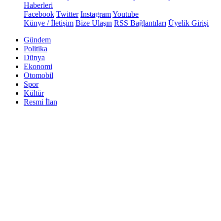
Haberleri
Facebook
Twitter
Instagram
Youtube
Künye / İletişim
Bize Ulaşın
RSS Bağlantıları
Üyelik Girişi
Gündem
Politika
Dünya
Ekonomi
Otomobil
Spor
Kültür
Resmi İlan