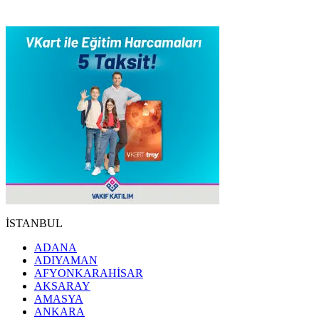
İSTANBUL
ADANA
ADIYAMAN
AFYONKARAHİSAR
AKSARAY
AMASYA
ANKARA