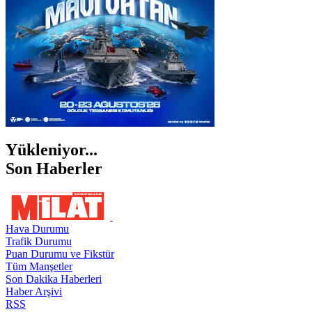
Yükleniyor...
Son Haberler
Hava Durumu
Trafik Durumu
Puan Durumu ve Fikstür
Tüm Manşetler
Son Dakika Haberleri
Haber Arşivi
RSS