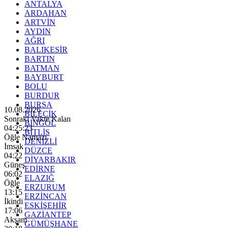
ANTALYA
ARDAHAN
ARTVİN
AYDIN
AĞRI
BALIKESİR
BARTIN
BATMAN
BAYBURT
BOLU
BURDUR
BURSA
10.08.2026
BİLECİK
Sonraki Vakte Kalan
BİNGÖL
04:25:21
BİTLİS
Öğle Namazı
DENİZLİ
İmsak
DÜZCE
04:22
DİYARBAKIR
Güneş
EDİRNE
06:02
ELAZIĞ
Öğle
ERZURUM
13:15
ERZİNCAN
İkindi
ESKİŞEHİR
17:06
GAZİANTEP
Akşam
GÜMÜŞHANE