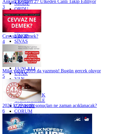
Ankara Kedileri 27 Ülkeden Canlı Takip Ediliyor
NİĞDE
3
ORDU
OSMANİYE
RİZE
SAKARYA
SAMSUN
SİNOP
Cevvaz ne demek?
SİVAS
4
SİİRT
TEKİRDAĞ
TOKAT
TRABZON
TUNCELİ
Milat yazarı 2019 da yazmıştı! Bugün gerçek oluyor
UŞAK
5
VAN
YALOVA
YOZGAT
ZONGULDAK
ÇANAKKALE
2026 LGS tercih sonuçları ne zaman açıklanacak?
ÇANKIRI
6
ÇORUM
İSTANBUL
İZMİR
ŞANLIURFA
ŞIRNAK