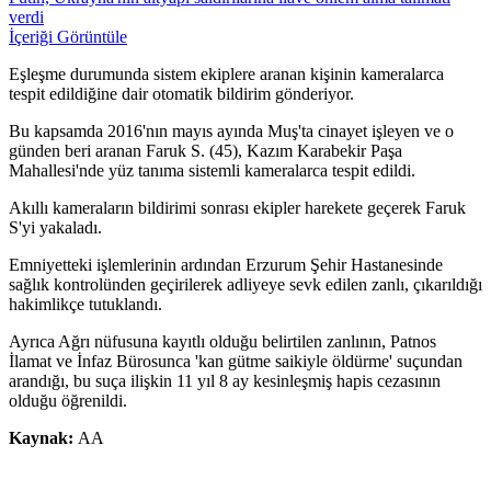
verdi
İçeriği Görüntüle
Eşleşme durumunda sistem ekiplere aranan kişinin kameralarca
tespit edildiğine dair otomatik bildirim gönderiyor.
Bu kapsamda 2016'nın mayıs ayında Muş'ta cinayet işleyen ve o
günden beri aranan Faruk S. (45), Kazım Karabekir Paşa
Mahallesi'nde yüz tanıma sistemli kameralarca tespit edildi.
Akıllı kameraların bildirimi sonrası ekipler harekete geçerek Faruk
S'yi yakaladı.
Emniyetteki işlemlerinin ardından Erzurum Şehir Hastanesinde
sağlık kontrolünden geçirilerek adliyeye sevk edilen zanlı, çıkarıldığı
hakimlikçe tutuklandı.
Ayrıca Ağrı nüfusuna kayıtlı olduğu belirtilen zanlının, Patnos
İlamat ve İnfaz Bürosunca 'kan gütme saikiyle öldürme' suçundan
arandığı, bu suça ilişkin 11 yıl 8 ay kesinleşmiş hapis cezasının
olduğu öğrenildi.
Kaynak:
AA