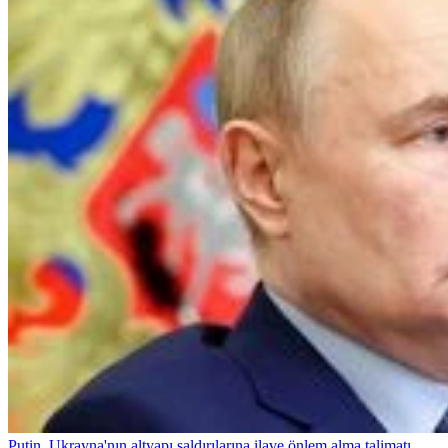
Putin, Ukrayna'nın altyapı saldırılarına ilave önlem alma talimatı