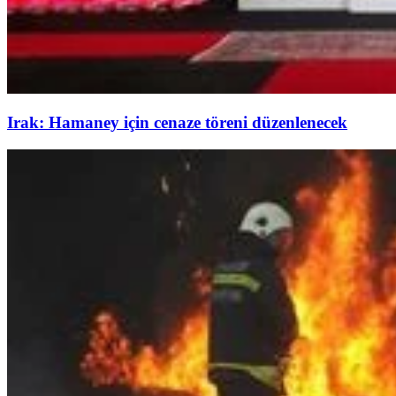
Irak: Hamaney için cenaze töreni düzenlenecek