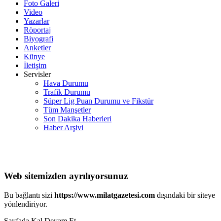
Foto Galeri
Video
Yazarlar
Röportaj
Biyografi
Anketler
Künye
İletişim
Servisler
Hava Durumu
Trafik Durumu
Süper Lig Puan Durumu ve Fikstür
Tüm Manşetler
Son Dakika Haberleri
Haber Arşivi
Web sitemizden ayrılıyorsunuz
Bu bağlantı sizi
https://www.milatgazetesi.com
dışındaki bir siteye
yönlendiriyor.
Sayfada Kal
Devam Et