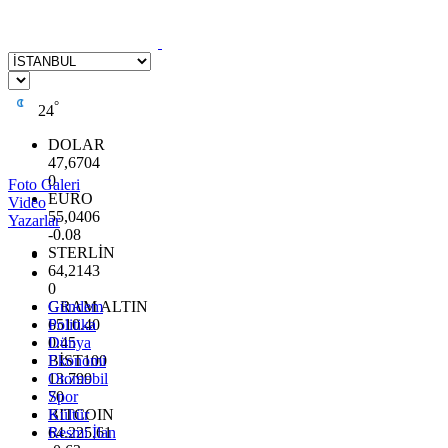
°
24
DOLAR
47,6704
0
Foto Galeri
EURO
Video
55,0406
Yazarlar
-0.08
STERLİN
64,2143
0
GRAM ALTIN
Gündem
6510.40
Politika
0.45
Dünya
BİST100
Ekonomi
13.799
Otomobil
70
Spor
BITCOIN
Kültür
64.225,61
Resmi İlan