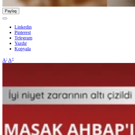
Paylaş
Linkedin
Pinterest
Telegram
Yazdır
Kopyala
-
+
A
A