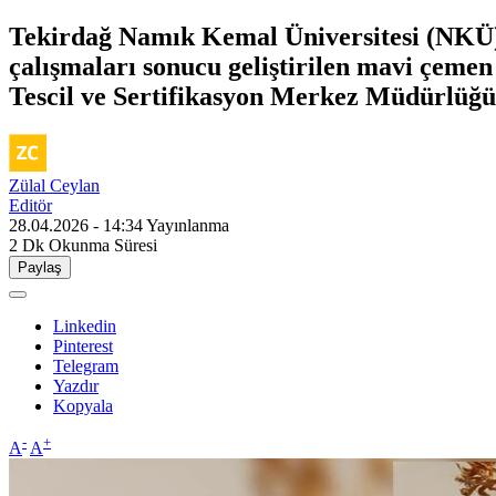
Tekirdağ Namık Kemal Üniversitesi (NKÜ) Z
çalışmaları sonucu geliştirilen mavi çem
Tescil ve Sertifikasyon Merkez Müdürlüğü
Zülal Ceylan
Editör
28.04.2026 - 14:34
Yayınlanma
2 Dk
Okunma Süresi
Paylaş
Linkedin
Pinterest
Telegram
Yazdır
Kopyala
-
+
A
A