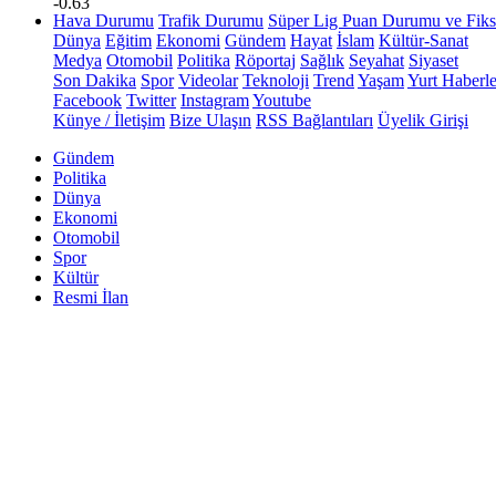
-0.63
Hava Durumu
Trafik Durumu
Süper Lig Puan Durumu ve Fiks
Dünya
Eğitim
Ekonomi
Gündem
Hayat
İslam
Kültür-Sanat
Medya
Otomobil
Politika
Röportaj
Sağlık
Seyahat
Siyaset
Son Dakika
Spor
Videolar
Teknoloji
Trend
Yaşam
Yurt Haberle
Facebook
Twitter
Instagram
Youtube
Künye / İletişim
Bize Ulaşın
RSS Bağlantıları
Üyelik Girişi
Gündem
Politika
Dünya
Ekonomi
Otomobil
Spor
Kültür
Resmi İlan