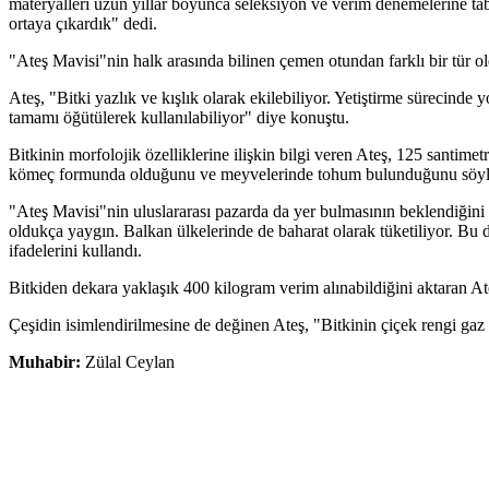
materyalleri uzun yıllar boyunca seleksiyon ve verim denemelerine tab
ortaya çıkardık" dedi.
"Ateş Mavisi"nin halk arasında bilinen çemen otundan farklı bir tür ol
Ateş, "Bitki yazlık ve kışlık olarak ekilebiliyor. Yetiştirme sürecin
tamamı öğütülerek kullanılabiliyor" diye konuştu.
Bitkinin morfolojik özelliklerine ilişkin bilgi veren Ateş, 125 santimet
kömeç formunda olduğunu ve meyvelerinde tohum bulunduğunu söyl
"Ateş Mavisi"nin uluslararası pazarda da yer bulmasının beklendiğini be
oldukça yaygın. Balkan ülkelerinde de baharat olarak tüketiliyor. Bu 
ifadelerini kullandı.
Bitkiden dekara yaklaşık 400 kilogram verim alınabildiğini aktaran Ateş
Çeşidin isimlendirilmesine de değinen Ateş, "Bitkinin çiçek rengi gaz 
Muhabir:
Zülal Ceylan