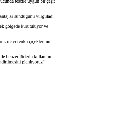
ucunda tescile uygun bir çeşit
vantajlar sunduğunu vurguladı.
erek gölgede kurutuluyor ve
ini, mavi renkli çiçeklerinin
nde benzer türlerin kullanımı
ndirilmesini planlıyoruz"