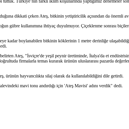
i tuttuk. Türkiye’nin farklı iklim koşullarında yaptığımız denemeler son
duğuna dikkati çeken Ateş, bitkinin yetiştiricilik açısından da önemli a
de yoğun gübre kullanımına ihtiyaç duyulmuyor. Çiçeklenme sonrası biçil
reye kadar boylanabilen bitkinin köklerinin 1 metre derinliğe ulaşabildiğ
edi.
lirten Ateş, "İsviçre'de yeşil peynir üretiminde, İtalya'da et endüstrisi
doğrultuda firmalarla temas kurarak ürünün uluslararası pazarda değerle
, ürünün hayvancılıkta silaj olarak da kullanılabildiğini dile getirdi.
alevindeki mavi tonu andırdığı için 'Ateş Mavisi' adını verdik" dedi.