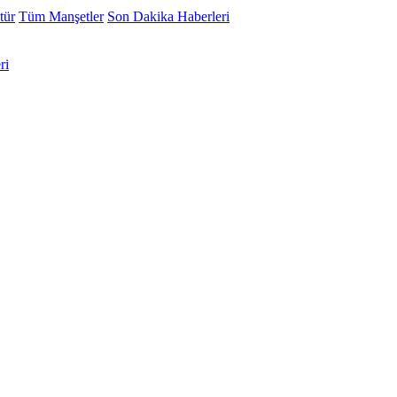
tür
Tüm Manşetler
Son Dakika Haberleri
ri