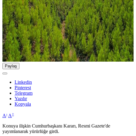
Paylaş
Linkedin
Pinterest
Telegram
Yazdır
Kopyala
-
+
A
A
Konuya ilişkin Cumhurbaşkanı Kararı, Resmi Gazete'de
yayımlanarak yürürlüğe girdi.