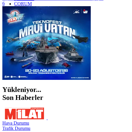
6
ÇORUM
İSTANBUL
İZMİR
ŞANLIURFA
ŞIRNAK
Yükleniyor...
Son Haberler
Hava Durumu
Trafik Durumu