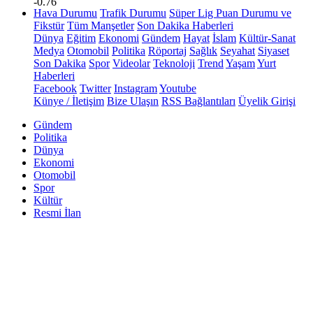
-0.76
Hava Durumu
Trafik Durumu
Süper Lig Puan Durumu ve
Fikstür
Tüm Manşetler
Son Dakika Haberleri
Dünya
Eğitim
Ekonomi
Gündem
Hayat
İslam
Kültür-Sanat
Medya
Otomobil
Politika
Röportaj
Sağlık
Seyahat
Siyaset
Son Dakika
Spor
Videolar
Teknoloji
Trend
Yaşam
Yurt
Haberleri
Facebook
Twitter
Instagram
Youtube
Künye / İletişim
Bize Ulaşın
RSS Bağlantıları
Üyelik Girişi
Gündem
Politika
Dünya
Ekonomi
Otomobil
Spor
Kültür
Resmi İlan