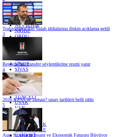
MARDİN
MERSİN
MUĞLA
MUŞ
NEVŞEHİR
Trabzonspor'dan Salah iddialarına ilişkin açıklama geldi
NİĞDE
3
ORDU
OSMANİYE
RİZE
SAKARYA
SAMSUN
SİNOP
Beşiktaş'tan transfer söylentilerine resmi yanıt
SİVAS
4
SİİRT
TEKİRDAĞ
TOKAT
TRABZON
TUNCELİ
2026 KPSS ne zaman? sınav tarihleri belli oldu
UŞAK
5
VAN
YALOVA
YOZGAT
ZONGULDAK
ÇANAKKALE
Aşırı Sıcakların İnsani ve Ekonomik Faturası Büyüyor
ÇANKIRI