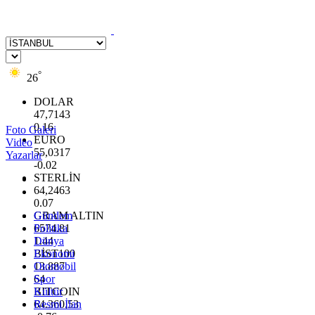
°
26
DOLAR
47,7143
0.16
Foto Galeri
EURO
Video
55,0317
Yazarlar
-0.02
STERLİN
64,2463
0.07
GRAM ALTIN
Gündem
6574.81
Politika
1.44
Dünya
BİST100
Ekonomi
13.887
Otomobil
64
Spor
BITCOIN
Kültür
64.360,53
Resmi İlan