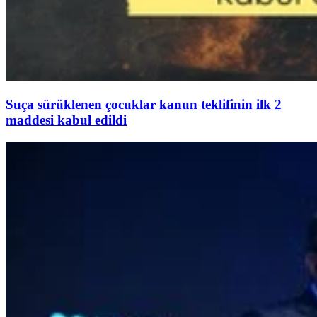
Suça sürüklenen çocuklar kanun teklifinin ilk 2
maddesi kabul edildi