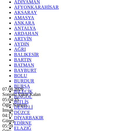
ADIYAMAN
AFYONKARAHİSAR
AKSARAY
AMASYA
ANKARA
ANTALYA
ARDAHAN
ARTVİN
AYDIN
AĞRI
BALIKESİR
BARTIN
BATMAN
BAYBURT
BOLU
BURDUR
BURSA
07.08.2026
BİLECİK
Sonraki Vakte Kalan
BİNGÖL
05:04:33
BİTLİS
Öğle Namazı
DENİZLİ
İmsak
DÜZCE
04:17
DİYARBAKIR
Güneş
EDİRNE
05:59
ELAZIĞ