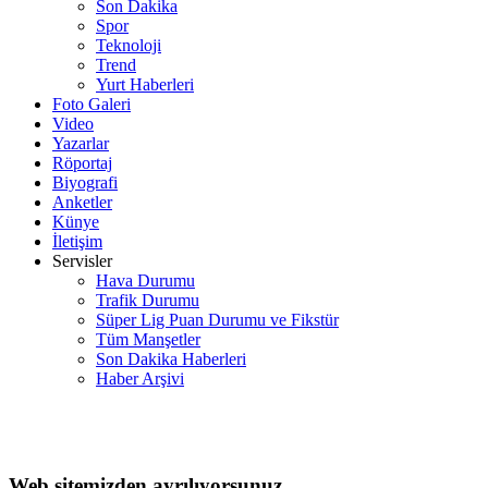
Son Dakika
Spor
Teknoloji
Trend
Yurt Haberleri
Foto Galeri
Video
Yazarlar
Röportaj
Biyografi
Anketler
Künye
İletişim
Servisler
Hava Durumu
Trafik Durumu
Süper Lig Puan Durumu ve Fikstür
Tüm Manşetler
Son Dakika Haberleri
Haber Arşivi
Web sitemizden ayrılıyorsunuz