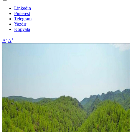
Linkedin
Pinterest
Telegram
Yazdır
Kopyala
-
+
A
A