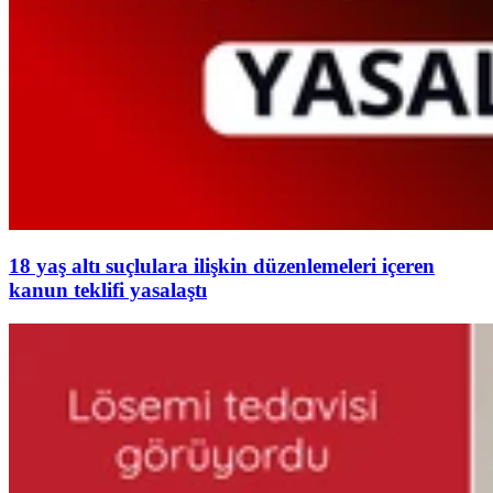
18 yaş altı suçlulara ilişkin düzenlemeleri içeren
kanun teklifi yasalaştı