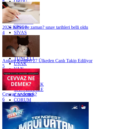
ORDU
OSMANİYE
RİZE
SAKARYA
SAMSUN
SİNOP
2026 KPSS ne zaman? sınav tarihleri belli oldu
SİVAS
4
SİİRT
TEKİRDAĞ
TOKAT
TRABZON
TUNCELİ
Ankara Kedileri 27 Ülkeden Canlı Takip Ediliyor
UŞAK
5
VAN
YALOVA
YOZGAT
ZONGULDAK
ÇANAKKALE
Cevvaz ne demek?
ÇANKIRI
6
ÇORUM
İSTANBUL
İZMİR
ŞANLIURFA
ŞIRNAK