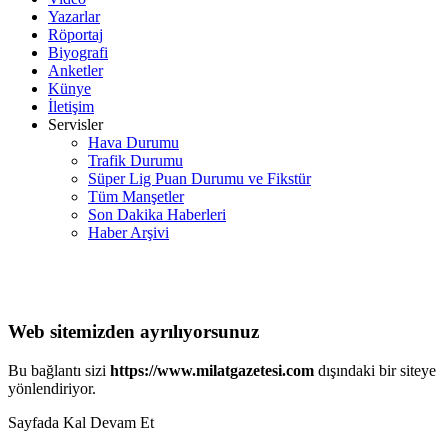
Yazarlar
Röportaj
Biyografi
Anketler
Künye
İletişim
Servisler
Hava Durumu
Trafik Durumu
Süper Lig Puan Durumu ve Fikstür
Tüm Manşetler
Son Dakika Haberleri
Haber Arşivi
Web sitemizden ayrılıyorsunuz
Bu bağlantı sizi
https://www.milatgazetesi.com
dışındaki bir siteye
yönlendiriyor.
Sayfada Kal
Devam Et