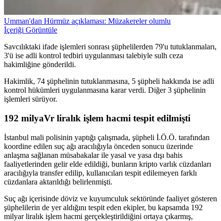
Umman'dan Hürmüz açıklaması: Müzakereler olumlu
İçeriği Görüntüle
Savcılıktaki ifade işlemleri sonrası şüphelilerden 79'u tutuklanmaları,
3'ü ise adli kontrol tedbiri uygulanması talebiyle sulh ceza
hakimliğine gönderildi.
Hakimlik, 74 şüphelinin tutuklanmasına, 5 şüpheli hakkında ise adli
kontrol hükümleri uygulanmasına karar verdi. Diğer 3 şüphelinin
işlemleri sürüyor.
192 milyaVr liralık işlem hacmi tespit edilmişti
İstanbul mali polisinin yaptığı çalışmada, şüpheli İ.Ö.Ö. tarafından
koordine edilen suç ağı aracılığıyla önceden sonucu üzerinde
anlaşma sağlanan müsabakalar ile yasal ve yasa dışı bahis
faaliyetlerinden gelir elde edildiği, bunların kripto varlık cüzdanları
aracılığıyla transfer edilip, kullanıcıları tespit edilemeyen farklı
cüzdanlara aktarıldığı belirlenmişti.
Suç ağı içerisinde döviz ve kuyumculuk sektöründe faaliyet gösteren
şüphelilerin de yer aldığını tespit eden ekipler, bu kapsamda 192
milyar liralık işlem hacmi gerçekleştirildiğini ortaya çıkarmış,