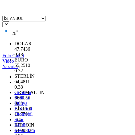
°
26
DOLAR
47,7436
0.18
Foto Galeri
EURO
Video
55,2510
Yazarlar
0.32
STERLİN
64,4811
0.38
GRAM ALTIN
Gündem
6660.55
Politika
0.03
Dünya
BİST100
Ekonomi
13.779
Otomobil
-14
Spor
BITCOIN
Kültür
64.998,24
Resmi İlan