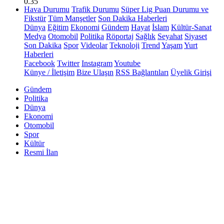
0.35
Hava Durumu
Trafik Durumu
Süper Lig Puan Durumu ve
Fikstür
Tüm Manşetler
Son Dakika Haberleri
Dünya
Eğitim
Ekonomi
Gündem
Hayat
İslam
Kültür-Sanat
Medya
Otomobil
Politika
Röportaj
Sağlık
Seyahat
Siyaset
Son Dakika
Spor
Videolar
Teknoloji
Trend
Yaşam
Yurt
Haberleri
Facebook
Twitter
Instagram
Youtube
Künye / İletişim
Bize Ulaşın
RSS Bağlantıları
Üyelik Girişi
Gündem
Politika
Dünya
Ekonomi
Otomobil
Spor
Kültür
Resmi İlan