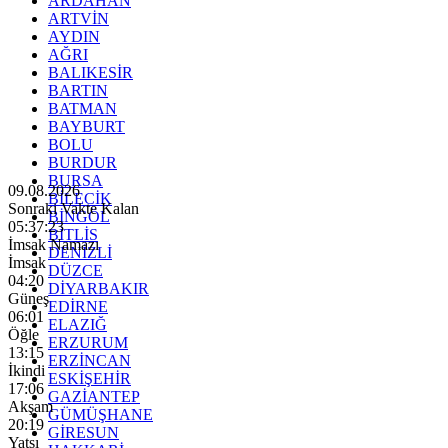
ARDAHAN
ARTVİN
AYDIN
AĞRI
BALIKESİR
BARTIN
BATMAN
BAYBURT
BOLU
BURDUR
BURSA
09.08.2026
BİLECİK
Sonraki Vakte Kalan
BİNGÖL
05:37:21
BİTLİS
İmsak Namazı
DENİZLİ
İmsak
DÜZCE
04:20
DİYARBAKIR
Güneş
EDİRNE
06:01
ELAZIĞ
Öğle
ERZURUM
13:15
ERZİNCAN
İkindi
ESKİŞEHİR
17:06
GAZİANTEP
Akşam
GÜMÜŞHANE
20:19
GİRESUN
Yatsı