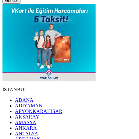
Gönder
İSTANBUL
ADANA
ADIYAMAN
AFYONKARAHİSAR
AKSARAY
AMASYA
ANKARA
ANTALYA