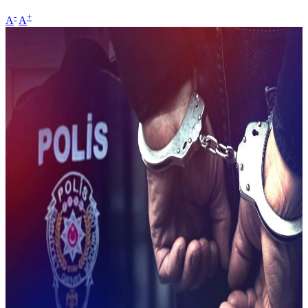
-
+
A
A