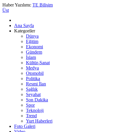
Haber Yazılımı:
TE Bilişim
Üst
Ana Sayfa
Kategoriler
Dünya
Eğitim
Ekonomi
Gündem
İslam
Kültür-Sanat
Medya
Otomobil
Politika
Resmi İlan
Sağlık
Seyahat
Son Dakika
Spor
Teknoloji
Trend
Yurt Haberleri
Foto Galeri
Video