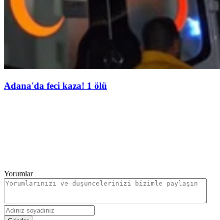
Adana'da feci kaza! 1 ölü
Yorumlar