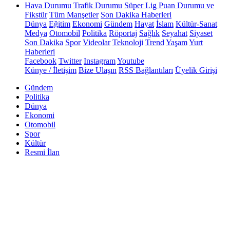
Hava Durumu
Trafik Durumu
Süper Lig Puan Durumu ve
Fikstür
Tüm Manşetler
Son Dakika Haberleri
Dünya
Eğitim
Ekonomi
Gündem
Hayat
İslam
Kültür-Sanat
Medya
Otomobil
Politika
Röportaj
Sağlık
Seyahat
Siyaset
Son Dakika
Spor
Videolar
Teknoloji
Trend
Yaşam
Yurt
Haberleri
Facebook
Twitter
Instagram
Youtube
Künye / İletişim
Bize Ulaşın
RSS Bağlantıları
Üyelik Girişi
Gündem
Politika
Dünya
Ekonomi
Otomobil
Spor
Kültür
Resmi İlan