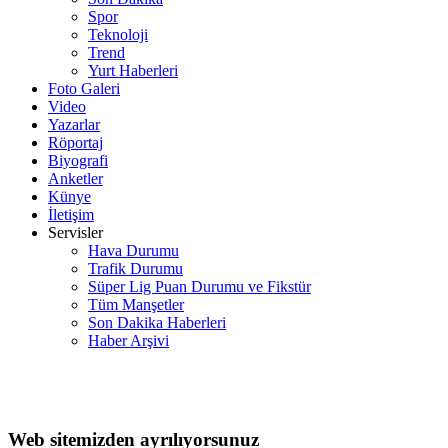
Spor
Teknoloji
Trend
Yurt Haberleri
Foto Galeri
Video
Yazarlar
Röportaj
Biyografi
Anketler
Künye
İletişim
Servisler
Hava Durumu
Trafik Durumu
Süper Lig Puan Durumu ve Fikstür
Tüm Manşetler
Son Dakika Haberleri
Haber Arşivi
Web sitemizden ayrılıyorsunuz