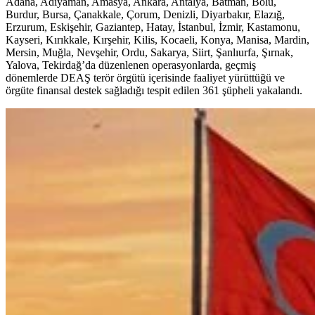
Adana, Adıyaman, Amasya, Ankara, Antalya, Batman, Bolu,
Burdur, Bursa, Çanakkale, Çorum, Denizli, Diyarbakır, Elazığ,
Erzurum, Eskişehir, Gaziantep, Hatay, İstanbul, İzmir, Kastamonu,
Kayseri, Kırıkkale, Kırşehir, Kilis, Kocaeli, Konya, Manisa, Mardin,
Mersin, Muğla, Nevşehir, Ordu, Sakarya, Siirt, Şanlıurfa, Şırnak,
Yalova, Tekirdağ’da düzenlenen operasyonlarda, geçmiş
dönemlerde DEAŞ terör örgütü içerisinde faaliyet yürüttüğü ve
örgüte finansal destek sağladığı tespit edilen 361 şüpheli yakalandı.