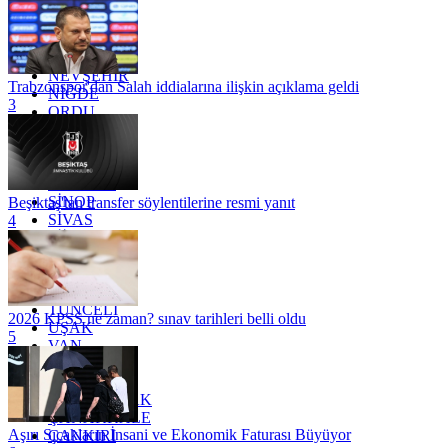
MARDİN
MERSİN
MUĞLA
MUŞ
NEVŞEHİR
Trabzonspor'dan Salah iddialarına ilişkin açıklama geldi
NİĞDE
3
ORDU
OSMANİYE
RİZE
SAKARYA
SAMSUN
SİNOP
Beşiktaş'tan transfer söylentilerine resmi yanıt
SİVAS
4
SİİRT
TEKİRDAĞ
TOKAT
TRABZON
TUNCELİ
2026 KPSS ne zaman? sınav tarihleri belli oldu
UŞAK
5
VAN
YALOVA
YOZGAT
ZONGULDAK
ÇANAKKALE
Aşırı Sıcakların İnsani ve Ekonomik Faturası Büyüyor
ÇANKIRI