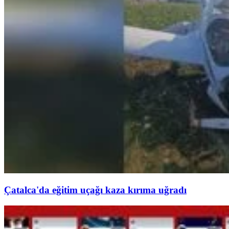
Çatalca'da eğitim uçağı kaza kırıma uğradı