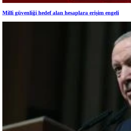
Milli güvenliği hedef alan hesaplara erişim engeli