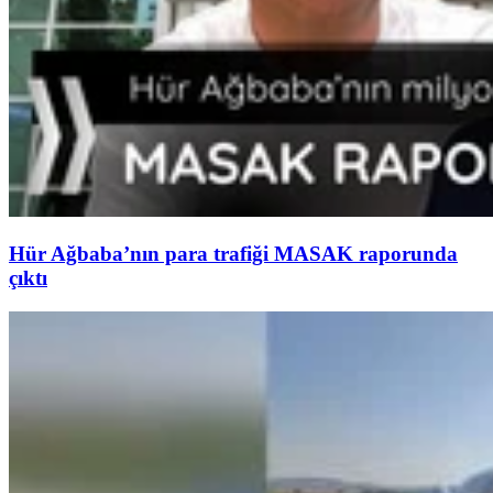
Hür Ağbaba’nın para trafiği MASAK raporunda
çıktı