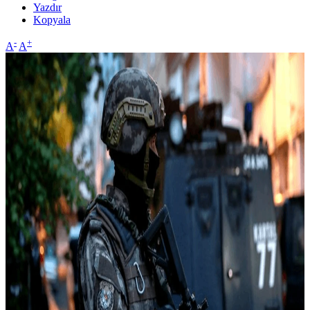
Yazdır
Kopyala
-
+
A
A