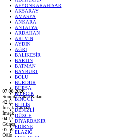
AFYONKARAHİSAR
AKSARAY
AMASYA
ANKARA
ANTALYA
ARDAHAN
ARTVİN
AYDIN
AĞRI
BALIKESİR
BARTIN
BATMAN
BAYBURT
BOLU
BURDUR
BURSA
07.08.2026
BİLECİK
Sonraki Vakte Kalan
BİNGÖL
42:10
BİTLİS
İmsak Namazı
DENİZLİ
İmsak
DÜZCE
04:17
DİYARBAKIR
Güneş
EDİRNE
05:59
ELAZIĞ
Öğle