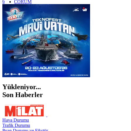
6
ÇORUM
İSTANBUL
İZMİR
ŞANLIURFA
ŞIRNAK
Yükleniyor...
Son Haberler
Hava Durumu
Trafik Durumu
Puan Durumu ve Fikstür