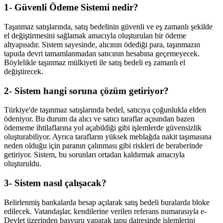
1- Güvenli Ödeme Sistemi nedir?
Taşınmaz satışlarında, satış bedelinin güvenli ve eş zamanlı şekilde
el değiştirmesini sağlamak amacıyla oluşturulan bir ödeme
altyapısıdır. Sistem sayesinde, alıcının ödediği para, taşınmazın
tapuda devri tamamlanmadan satıcının hesabına geçemeyecek.
Böylelikle taşınmaz mülkiyeti ile satış bedeli eş zamanlı el
değiştirecek.
2- Sistem hangi soruna çözüm getiriyor?
Türkiye'de taşınmaz satışlarında bedel, satıcıya çoğunlukla elden
ödeniyor. Bu durum da alıcı ve satıcı taraflar açısından bazen
ödememe ihtilaflarına yol açabildiği gibi işlemlerde güvensizlik
oluşturabiliyor. Ayrıca tarafların yüksek meblağda nakit taşımasına
neden olduğu için paranın çalınması gibi riskleri de beraberinde
getiriyor. Sistem, bu sorunları ortadan kaldırmak amacıyla
oluşturuldu.
3- Sistem nasıl çalışacak?
Belirlenmiş bankalarda hesap açılarak satış bedeli buralarda bloke
edilecek. Vatandaşlar, kendilerine verilen referans numarasıyla e-
Devlet üzerinden başvuru yaparak tapu dairesinde işlemlerini