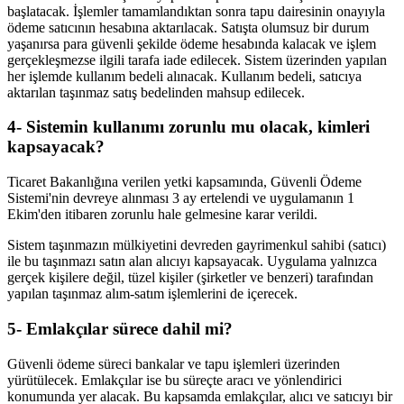
başlatacak. İşlemler tamamlandıktan sonra tapu dairesinin onayıyla
ödeme satıcının hesabına aktarılacak. Satışta olumsuz bir durum
yaşanırsa para güvenli şekilde ödeme hesabında kalacak ve işlem
gerçekleşmezse ilgili tarafa iade edilecek. Sistem üzerinden yapılan
her işlemde kullanım bedeli alınacak. Kullanım bedeli, satıcıya
aktarılan taşınmaz satış bedelinden mahsup edilecek.
4- Sistemin kullanımı zorunlu mu olacak, kimleri
kapsayacak?
Ticaret Bakanlığına verilen yetki kapsamında, Güvenli Ödeme
Sistemi'nin devreye alınması 3 ay ertelendi ve uygulamanın 1
Ekim'den itibaren zorunlu hale gelmesine karar verildi.
Sistem taşınmazın mülkiyetini devreden gayrimenkul sahibi (satıcı)
ile bu taşınmazı satın alan alıcıyı kapsayacak. Uygulama yalnızca
gerçek kişilere değil, tüzel kişiler (şirketler ve benzeri) tarafından
yapılan taşınmaz alım-satım işlemlerini de içerecek.
5- Emlakçılar sürece dahil mi?
Güvenli ödeme süreci bankalar ve tapu işlemleri üzerinden
yürütülecek. Emlakçılar ise bu süreçte aracı ve yönlendirici
konumunda yer alacak. Bu kapsamda emlakçılar, alıcı ve satıcıyı bir