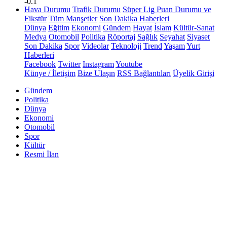
-0.1
Hava Durumu
Trafik Durumu
Süper Lig Puan Durumu ve
Fikstür
Tüm Manşetler
Son Dakika Haberleri
Dünya
Eğitim
Ekonomi
Gündem
Hayat
İslam
Kültür-Sanat
Medya
Otomobil
Politika
Röportaj
Sağlık
Seyahat
Siyaset
Son Dakika
Spor
Videolar
Teknoloji
Trend
Yaşam
Yurt
Haberleri
Facebook
Twitter
Instagram
Youtube
Künye / İletişim
Bize Ulaşın
RSS Bağlantıları
Üyelik Girişi
Gündem
Politika
Dünya
Ekonomi
Otomobil
Spor
Kültür
Resmi İlan