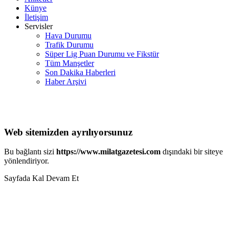
Künye
İletişim
Servisler
Hava Durumu
Trafik Durumu
Süper Lig Puan Durumu ve Fikstür
Tüm Manşetler
Son Dakika Haberleri
Haber Arşivi
Web sitemizden ayrılıyorsunuz
Bu bağlantı sizi
https://www.milatgazetesi.com
dışındaki bir siteye
yönlendiriyor.
Sayfada Kal
Devam Et