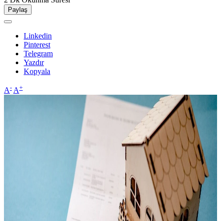
Paylaş
Linkedin
Pinterest
Telegram
Yazdır
Kopyala
-
+
A
A