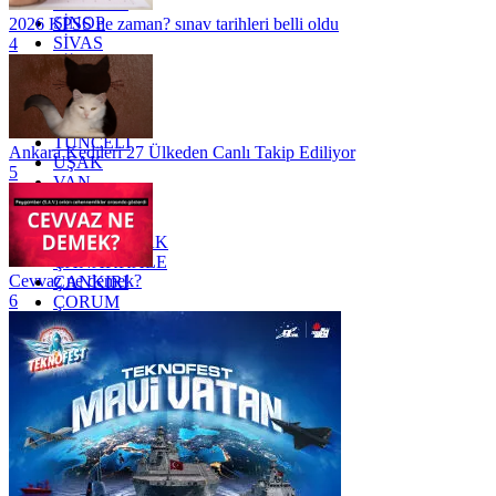
SAMSUN
SİNOP
2026 KPSS ne zaman? sınav tarihleri belli oldu
SİVAS
4
SİİRT
TEKİRDAĞ
TOKAT
TRABZON
TUNCELİ
Ankara Kedileri 27 Ülkeden Canlı Takip Ediliyor
UŞAK
5
VAN
YALOVA
YOZGAT
ZONGULDAK
ÇANAKKALE
Cevvaz ne demek?
ÇANKIRI
6
ÇORUM
İSTANBUL
İZMİR
ŞANLIURFA
ŞIRNAK