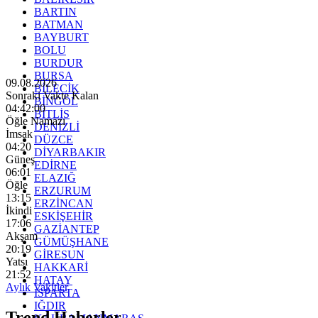
BARTIN
BATMAN
BAYBURT
BOLU
BURDUR
BURSA
09.08.2026
BİLECİK
Sonraki Vakte Kalan
BİNGÖL
04:41:58
BİTLİS
Öğle Namazı
DENİZLİ
İmsak
DÜZCE
04:20
DİYARBAKIR
Güneş
EDİRNE
06:01
ELAZIĞ
Öğle
ERZURUM
13:15
ERZİNCAN
İkindi
ESKİŞEHİR
17:06
GAZİANTEP
Akşam
GÜMÜŞHANE
20:19
GİRESUN
Yatsı
HAKKARİ
21:52
HATAY
Aylık Vakitler
ISPARTA
IĞDIR
Trend Haberler