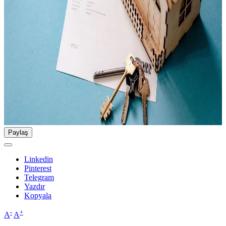
Paylaş
Linkedin
Pinterest
Telegram
Yazdır
Kopyala
-
+
A
A