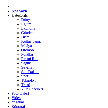
Ana Sayfa
Kategoriler
Dünya
Eğitim
Ekonomi
Gündem
İslam
Kültür-Sanat
Medya
Otomobil
Politika
Resmi İlan
Sağlık
Seyahat
Son Dakika
Spor
Teknoloji
Trend
Yurt Haberleri
Foto Galeri
Video
Yazarlar
Röportaj