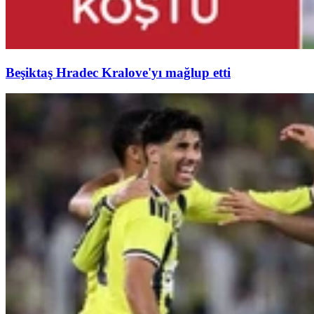
Beşiktaş Hradec Kralove'yı mağlup etti