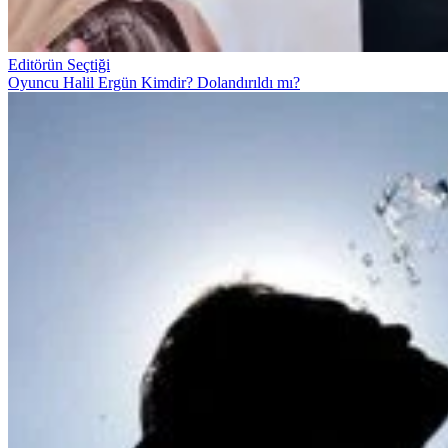
Editörün Seçtiği
Oyuncu Halil Ergün Kimdir? Dolandırıldı mı?