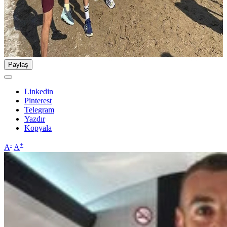
Paylaş
Linkedin
Pinterest
Telegram
Yazdır
Kopyala
-
+
A
A