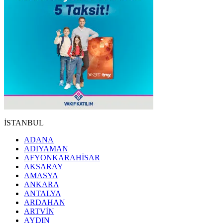
İSTANBUL
ADANA
ADIYAMAN
AFYONKARAHİSAR
AKSARAY
AMASYA
ANKARA
ANTALYA
ARDAHAN
ARTVİN
AYDIN