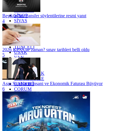
SAKARYA
SAMSUN
SİNOP
Beşiktaş'tan transfer söylentilerine resmi yanıt
SİVAS
4
SİİRT
TEKİRDAĞ
TOKAT
TRABZON
TUNCELİ
2026 KPSS ne zaman? sınav tarihleri belli oldu
UŞAK
5
VAN
YALOVA
YOZGAT
ZONGULDAK
ÇANAKKALE
Aşırı Sıcakların İnsani ve Ekonomik Faturası Büyüyor
ÇANKIRI
6
ÇORUM
İSTANBUL
İZMİR
ŞANLIURFA
ŞIRNAK