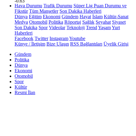
-0.63
Hava Durumu
Trafik Durumu
Süper Lig Puan Durumu ve
Fikstür
Tüm Manşetler
Son Dakika Haberleri
Dünya
Eğitim
Ekonomi
Gündem
Hayat
İslam
Kültür-Sanat
Medya
Otomobil
Politika
Röportaj
Sağlık
Seyahat
Siyaset
Son Dakika
Spor
Videolar
Teknoloji
Trend
Yaşam
Yurt
Haberleri
Facebook
Twitter
Instagram
Youtube
Künye / İletişim
Bize Ulaşın
RSS Bağlantıları
Üyelik Girişi
Gündem
Politika
Dünya
Ekonomi
Otomobil
Spor
Kültür
Resmi İlan