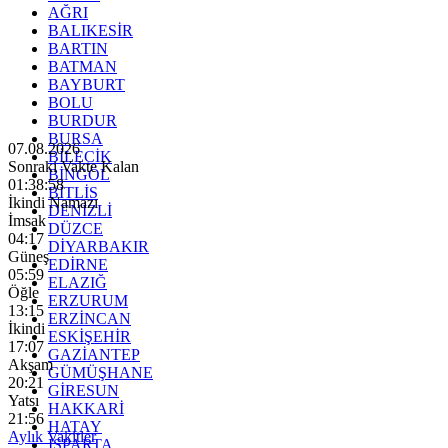
AĞRI
BALIKESİR
BARTIN
BATMAN
BAYBURT
BOLU
BURDUR
BURSA
07.08.2026
BİLECİK
Sonraki Vakte Kalan
BİNGÖL
01:38:56
BİTLİS
İkindi Namazı
DENİZLİ
İmsak
DÜZCE
04:17
DİYARBAKIR
Güneş
EDİRNE
05:59
ELAZIĞ
Öğle
ERZURUM
13:15
ERZİNCAN
İkindi
ESKİŞEHİR
17:07
GAZİANTEP
Akşam
GÜMÜŞHANE
20:21
GİRESUN
Yatsı
HAKKARİ
21:56
HATAY
Aylık Vakitler
ISPARTA