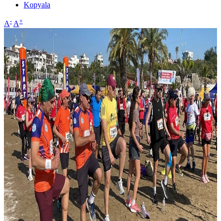
Kopyala
-
+
A
A