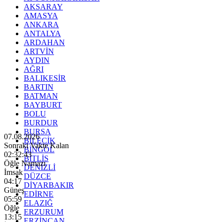
AKSARAY
AMASYA
ANKARA
ANTALYA
ARDAHAN
ARTVİN
AYDIN
AĞRI
BALIKESİR
BARTIN
BATMAN
BAYBURT
BOLU
BURDUR
BURSA
07.08.2026
BİLECİK
Sonraki Vakte Kalan
BİNGÖL
02:32:41
BİTLİS
Öğle Namazı
DENİZLİ
İmsak
DÜZCE
04:17
DİYARBAKIR
Güneş
EDİRNE
05:59
ELAZIĞ
Öğle
ERZURUM
13:15
ERZİNCAN