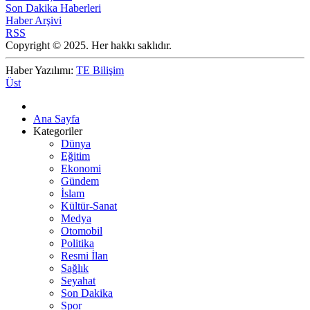
Son Dakika Haberleri
Haber Arşivi
RSS
Copyright © 2025. Her hakkı saklıdır.
Haber Yazılımı:
TE Bilişim
Üst
Ana Sayfa
Kategoriler
Dünya
Eğitim
Ekonomi
Gündem
İslam
Kültür-Sanat
Medya
Otomobil
Politika
Resmi İlan
Sağlık
Seyahat
Son Dakika
Spor