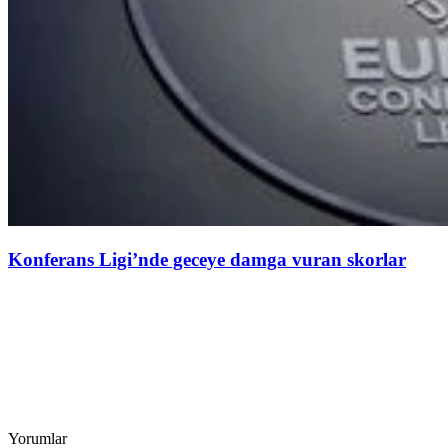
Konferans Ligi’nde geceye damga vuran skorlar
Yorumlar