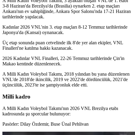
A Milli Kadın Voleybol Takımı, 3 ayaktan oluşan VNL'de 1. etabı
3-8 Haziran'da Brezilya'da (Brasilia) oynarken 2. etap maçları
Ankara'nın ev sahipliğinde, Ankara Spor Salonu'nda 17-21 Haziran
tarihlerinde yapılacak.
Kadınlar 2026 VNL'nin 3. etap maçları 8-12 Temmuz tarihlerinde
Japonya'da (Kansai) oynanacak.
Üç etap sonunda puan cetvelinde ilk 8'de yer alan ekipler, VNL
Finalleri'ne katılma hakkı kazanacak.
2026 Kadınlar VNL Finalleri, 22-26 Temmuz tarihlerinde Çin'in
Makao kentinde düzenlenecek.
A Milli Kadın Voleybol Takımı, 2018 yılından bu yana düzenlenen
VNL'de 2018'de ikincilik, 2019 ve 2022'de dördüncülük, 2021'de
üçüncülük, 2023'te ise şampiyonluk elde etti.
Milli kadro
A Milli Kadın Voleybol Takımı'nın 2026 VNL Brezilya etabı
kadrosunda şu sporcular bulunuyor:
Pasörler: Dilay Özdemir, Buse Ünal Pehlivan