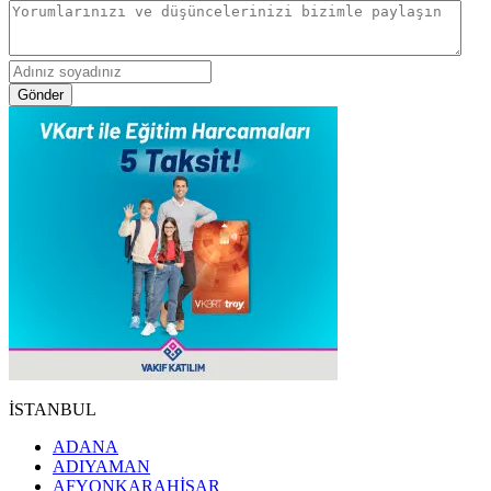
Gönder
İSTANBUL
ADANA
ADIYAMAN
AFYONKARAHİSAR