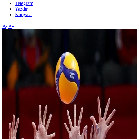
Telegram
Yazdır
Kopyala
-
+
A
A