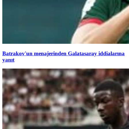
Batrakov'un menajerinden Galatasaray iddialarına
yanıt