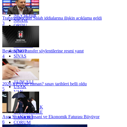
MUĞLA
MUŞ
NEVŞEHİR
Trabzonspor'dan Salah iddialarına ilişkin açıklama geldi
NİĞDE
3
ORDU
OSMANİYE
RİZE
SAKARYA
SAMSUN
SİNOP
Beşiktaş'tan transfer söylentilerine resmi yanıt
SİVAS
4
SİİRT
TEKİRDAĞ
TOKAT
TRABZON
TUNCELİ
2026 KPSS ne zaman? sınav tarihleri belli oldu
UŞAK
5
VAN
YALOVA
YOZGAT
ZONGULDAK
ÇANAKKALE
Aşırı Sıcakların İnsani ve Ekonomik Faturası Büyüyor
ÇANKIRI
6
ÇORUM