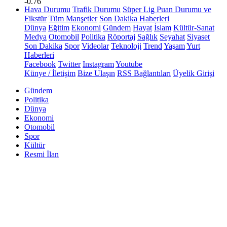
-0.76
Hava Durumu
Trafik Durumu
Süper Lig Puan Durumu ve
Fikstür
Tüm Manşetler
Son Dakika Haberleri
Dünya
Eğitim
Ekonomi
Gündem
Hayat
İslam
Kültür-Sanat
Medya
Otomobil
Politika
Röportaj
Sağlık
Seyahat
Siyaset
Son Dakika
Spor
Videolar
Teknoloji
Trend
Yaşam
Yurt
Haberleri
Facebook
Twitter
Instagram
Youtube
Künye / İletişim
Bize Ulaşın
RSS Bağlantıları
Üyelik Girişi
Gündem
Politika
Dünya
Ekonomi
Otomobil
Spor
Kültür
Resmi İlan