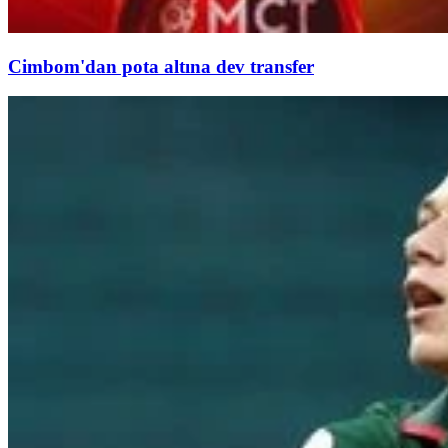
Cimbom'dan pota altına dev transfer