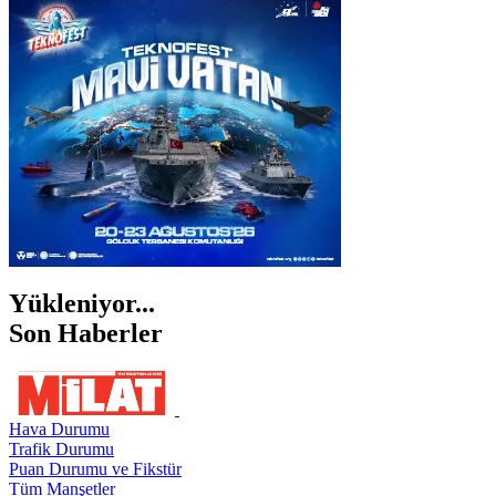
İSTANBUL
İZMİR
ŞANLIURFA
ŞIRNAK
Yükleniyor...
Son Haberler
Hava Durumu
Trafik Durumu
Puan Durumu ve Fikstür
Tüm Manşetler