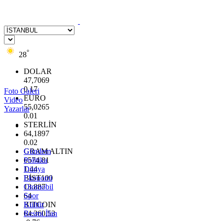
°
28
DOLAR
47,7069
0.17
Foto Galeri
EURO
Video
55,0265
Yazarlar
0.01
STERLİN
64,1897
0.02
GRAM ALTIN
Gündem
6574.81
Politika
1.44
Dünya
BİST100
Ekonomi
13.887
Otomobil
64
Spor
BITCOIN
Kültür
64.360,53
Resmi İlan