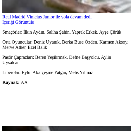
Real Madrid Vinicius Junior ile yola devam dedi
İçeriği Görüntüle
Smaçörler: İlkin Aydın, Saliha Şahin, Yaprak Erkek, Ayşe Çürük
Orta Oyuncular: Deniz Uyanık, Berka Buse Özden, Karmen Aksoy,
Merve Atlıer, Ezel Balık
Pasör Çaprazları: Beren Yeşilırmak, Defne Başyolcu, Aylin
Uysalcan
Liberolar: Eylül Akarçeşme Yatgın, Melis Yılmaz
Kaynak:
AA