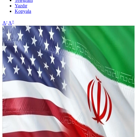
Telegram
Yazdır
Kopyala
-
+
A
A