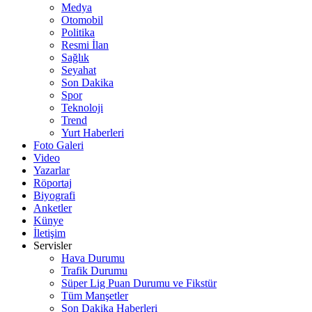
Medya
Otomobil
Politika
Resmi İlan
Sağlık
Seyahat
Son Dakika
Spor
Teknoloji
Trend
Yurt Haberleri
Foto Galeri
Video
Yazarlar
Röportaj
Biyografi
Anketler
Künye
İletişim
Servisler
Hava Durumu
Trafik Durumu
Süper Lig Puan Durumu ve Fikstür
Tüm Manşetler
Son Dakika Haberleri