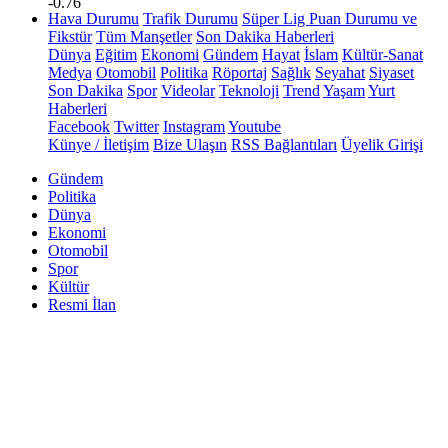
-0.76
Hava Durumu
Trafik Durumu
Süper Lig Puan Durumu ve
Fikstür
Tüm Manşetler
Son Dakika Haberleri
Dünya
Eğitim
Ekonomi
Gündem
Hayat
İslam
Kültür-Sanat
Medya
Otomobil
Politika
Röportaj
Sağlık
Seyahat
Siyaset
Son Dakika
Spor
Videolar
Teknoloji
Trend
Yaşam
Yurt
Haberleri
Facebook
Twitter
Instagram
Youtube
Künye / İletişim
Bize Ulaşın
RSS Bağlantıları
Üyelik Girişi
Gündem
Politika
Dünya
Ekonomi
Otomobil
Spor
Kültür
Resmi İlan