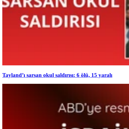
Tayland’ı sarsan okul saldırısı: 6 ölü, 15 yaralı