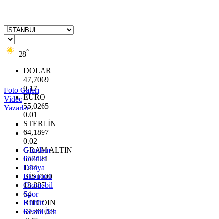
°
28
DOLAR
47,7069
0.17
Foto Galeri
EURO
Video
55,0265
Yazarlar
0.01
STERLİN
64,1897
0.02
GRAM ALTIN
Gündem
6574.81
Politika
1.44
Dünya
BİST100
Ekonomi
13.887
Otomobil
64
Spor
BITCOIN
Kültür
64.360,53
Resmi İlan