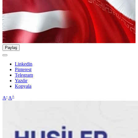
Paylaş
Linkedin
Pinterest
Telegram
Yazdır
Kopyala
-
+
A
A