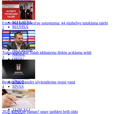
KOCAELİ
KONYA
KÜTAHYA
KİLİS
MALATYA
Etimesgut Belediyesi'ne soruşturma: 44 şüpheliye tutuklama talebi
MANİSA
2
MARDİN
MERSİN
MUĞLA
MUŞ
NEVŞEHİR
Trabzonspor'dan Salah iddialarına ilişkin açıklama geldi
NİĞDE
3
ORDU
OSMANİYE
RİZE
SAKARYA
SAMSUN
SİNOP
Beşiktaş'tan transfer söylentilerine resmi yanıt
SİVAS
4
SİİRT
TEKİRDAĞ
TOKAT
TRABZON
TUNCELİ
2026 KPSS ne zaman? sınav tarihleri belli oldu
UŞAK