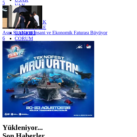
5
VAN
YALOVA
YOZGAT
ZONGULDAK
ÇANAKKALE
Aşırı Sıcakların İnsani ve Ekonomik Faturası Büyüyor
ÇANKIRI
6
ÇORUM
İSTANBUL
İZMİR
ŞANLIURFA
ŞIRNAK
Yükleniyor...
Son Haberler