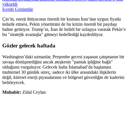
yükseldi
İçeriği Görüntüle
Çin’in, enerji ihtiyacının önemli bir kısmını İran’dan uygun fiyatla
tedarik etmesi, Pekin yönetimini de bu krizin önemli bir paydaşı
haline getiriyor. Trump’ın, İran ile belirli bir uzlaşıya vararak Pekin’e
bu "stratejik avantajla" gitmeyi hedeflediği kaydediliyor.
Gözler gelecek haftada
Washington’daki uzmanlar, Perşembe gecesi yaşanan çatışmanın bir
savaşa dönüşmediğini ancak ateşkesin "pamuk ipliğine bağlı"
olduğunu vurguluyor. Gelecek hafta İslamabad’da başlaması
muhtemel 30 günlük süreç, sadece iki ülke arasındaki ilişkilerin
değil, küresel enerji piyasalarının ve bölgesel güvenliğin de kaderini
belirleyecek.
Muhabir:
Zülal Ceylan