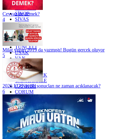
SAKARYA
SAMSUN
SİNOP
Cevvaz ne demek?
SİVAS
4
SİİRT
TEKİRDAĞ
TOKAT
TRABZON
TUNCELİ
Milat yazarı 2019 da yazmıştı! Bugün gerçek oluyor
UŞAK
5
VAN
YALOVA
YOZGAT
ZONGULDAK
ÇANAKKALE
2026 LGS tercih sonuçları ne zaman açıklanacak?
ÇANKIRI
6
ÇORUM
İSTANBUL
İZMİR
ŞANLIURFA
ŞIRNAK