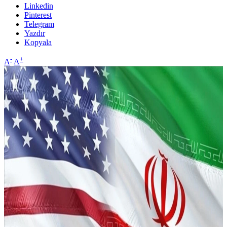
Linkedin
Pinterest
Telegram
Yazdır
Kopyala
-
+
A
A