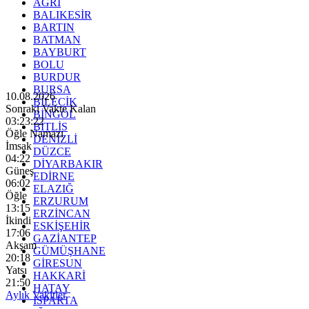
AĞRI
BALIKESİR
BARTIN
BATMAN
BAYBURT
BOLU
BURDUR
BURSA
10.08.2026
BİLECİK
Sonraki Vakte Kalan
BİNGÖL
03:23:20
BİTLİS
Öğle Namazı
DENİZLİ
İmsak
DÜZCE
04:22
DİYARBAKIR
Güneş
EDİRNE
06:02
ELAZIĞ
Öğle
ERZURUM
13:15
ERZİNCAN
İkindi
ESKİŞEHİR
17:06
GAZİANTEP
Akşam
GÜMÜŞHANE
20:18
GİRESUN
Yatsı
HAKKARİ
21:50
HATAY
Aylık Vakitler
ISPARTA