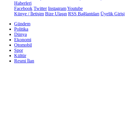
Haberleri
Facebook
Twitter
Instagram
Youtube
Künye / İletişim
Bize Ulaşın
RSS Bağlantıları
Üyelik Girişi
Gündem
Politika
Dünya
Ekonomi
Otomobil
Spor
Kültür
Resmi İlan