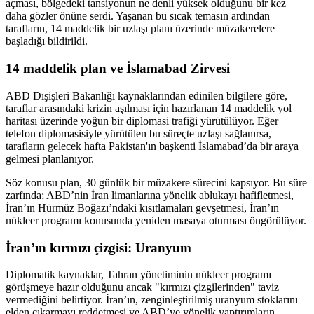
açması, bölgedeki tansiyonun ne denli yüksek olduğunu bir kez
daha gözler önüne serdi. Yaşanan bu sıcak temasın ardından
tarafların, 14 maddelik bir uzlaşı planı üzerinde müzakerelere
başladığı bildirildi.
14 maddelik plan ve İslamabad Zirvesi
ABD Dışişleri Bakanlığı kaynaklarından edinilen bilgilere göre,
taraflar arasındaki krizin aşılması için hazırlanan 14 maddelik yol
haritası üzerinde yoğun bir diplomasi trafiği yürütülüyor. Eğer
telefon diplomasisiyle yürütülen bu süreçte uzlaşı sağlanırsa,
tarafların gelecek hafta Pakistan'ın başkenti İslamabad’da bir araya
gelmesi planlanıyor.
Söz konusu plan, 30 günlük bir müzakere sürecini kapsıyor. Bu süre
zarfında; ABD’nin İran limanlarına yönelik ablukayı hafifletmesi,
İran’ın Hürmüz Boğazı’ndaki kısıtlamaları gevşetmesi, İran’ın
nükleer programı konusunda yeniden masaya oturması öngörülüyor.
İran’ın kırmızı çizgisi: Uranyum
Diplomatik kaynaklar, Tahran yönetiminin nükleer programı
görüşmeye hazır olduğunu ancak "kırmızı çizgilerinden" taviz
vermediğini belirtiyor. İran’ın, zenginleştirilmiş uranyum stoklarını
elden çıkarmayı reddetmesi ve ABD’ye yönelik yaptırımların