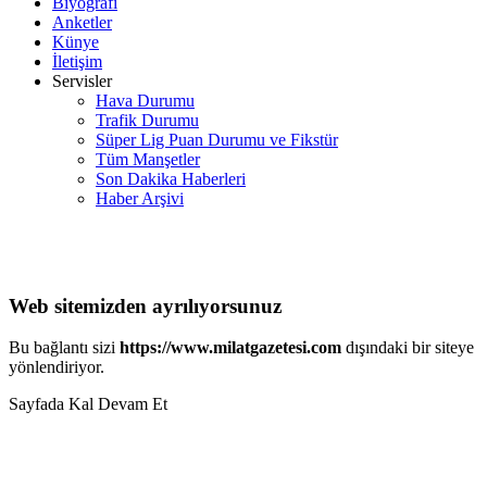
Biyografi
Anketler
Künye
İletişim
Servisler
Hava Durumu
Trafik Durumu
Süper Lig Puan Durumu ve Fikstür
Tüm Manşetler
Son Dakika Haberleri
Haber Arşivi
Web sitemizden ayrılıyorsunuz
Bu bağlantı sizi
https://www.milatgazetesi.com
dışındaki bir siteye
yönlendiriyor.
Sayfada Kal
Devam Et