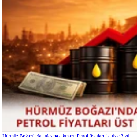
Hürmüz Boğazı'nda anlaşma çıkmazı: Petrol fiyatları üst üste 3 gün