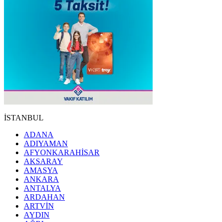
İSTANBUL
ADANA
ADIYAMAN
AFYONKARAHİSAR
AKSARAY
AMASYA
ANKARA
ANTALYA
ARDAHAN
ARTVİN
AYDIN