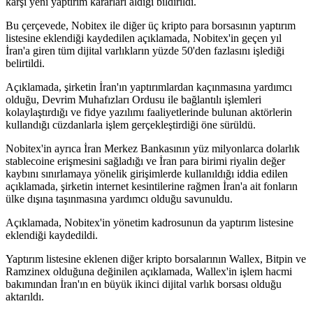
karşı yeni yaptırım kararları aldığı bildirildi.
Bu çerçevede, Nobitex ile diğer üç kripto para borsasının yaptırım
listesine eklendiği kaydedilen açıklamada, Nobitex'in geçen yıl
İran'a giren tüm dijital varlıkların yüzde 50'den fazlasını işlediği
belirtildi.
Açıklamada, şirketin İran'ın yaptırımlardan kaçınmasına yardımcı
olduğu, Devrim Muhafızları Ordusu ile bağlantılı işlemleri
kolaylaştırdığı ve fidye yazılımı faaliyetlerinde bulunan aktörlerin
kullandığı cüzdanlarla işlem gerçekleştirdiği öne sürüldü.
Nobitex'in ayrıca İran Merkez Bankasının yüz milyonlarca dolarlık
stablecoine erişmesini sağladığı ve İran para birimi riyalin değer
kaybını sınırlamaya yönelik girişimlerde kullanıldığı iddia edilen
açıklamada, şirketin internet kesintilerine rağmen İran'a ait fonların
ülke dışına taşınmasına yardımcı olduğu savunuldu.
Açıklamada, Nobitex'in yönetim kadrosunun da yaptırım listesine
eklendiği kaydedildi.
Yaptırım listesine eklenen diğer kripto borsalarının Wallex, Bitpin ve
Ramzinex olduğuna değinilen açıklamada, Wallex'in işlem hacmi
bakımından İran'ın en büyük ikinci dijital varlık borsası olduğu
aktarıldı.