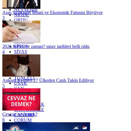
MUŞ
NEVŞEHİR
Aşırı Sıcakların İnsani ve Ekonomik Faturası Büyüyor
NİĞDE
3
ORDU
OSMANİYE
RİZE
SAKARYA
SAMSUN
SİNOP
2026 KPSS ne zaman? sınav tarihleri belli oldu
SİVAS
4
SİİRT
TEKİRDAĞ
TOKAT
TRABZON
TUNCELİ
Ankara Kedileri 27 Ülkeden Canlı Takip Ediliyor
UŞAK
5
VAN
YALOVA
YOZGAT
ZONGULDAK
ÇANAKKALE
Cevvaz ne demek?
ÇANKIRI
6
ÇORUM
İSTANBUL
İZMİR