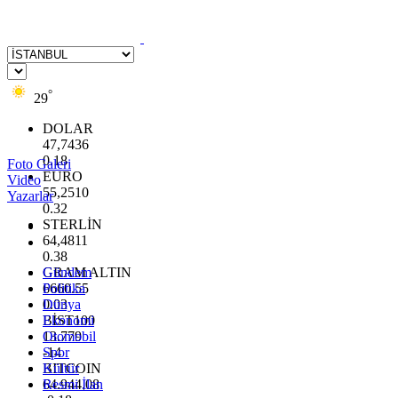
°
29
DOLAR
47,7436
0.18
Foto Galeri
EURO
Video
55,2510
Yazarlar
0.32
STERLİN
64,4811
0.38
GRAM ALTIN
Gündem
6660.55
Politika
0.03
Dünya
BİST100
Ekonomi
13.779
Otomobil
-14
Spor
BITCOIN
Kültür
64.944,08
Resmi İlan