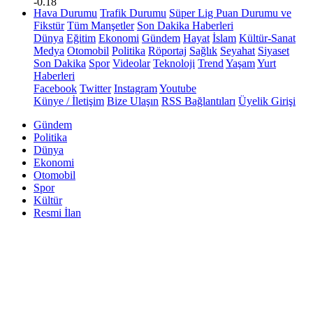
-0.18
Hava Durumu
Trafik Durumu
Süper Lig Puan Durumu ve
Fikstür
Tüm Manşetler
Son Dakika Haberleri
Dünya
Eğitim
Ekonomi
Gündem
Hayat
İslam
Kültür-Sanat
Medya
Otomobil
Politika
Röportaj
Sağlık
Seyahat
Siyaset
Son Dakika
Spor
Videolar
Teknoloji
Trend
Yaşam
Yurt
Haberleri
Facebook
Twitter
Instagram
Youtube
Künye / İletişim
Bize Ulaşın
RSS Bağlantıları
Üyelik Girişi
Gündem
Politika
Dünya
Ekonomi
Otomobil
Spor
Kültür
Resmi İlan