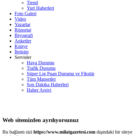
Trend
Yurt Haberleri
Foto Galeri
Video
Yazarlar
Röportaj
Biyografi
Anketler
Künye
İletişim
Servisler
Hava Durumu
Trafik Durumu
Süper Lig Puan Durumu ve Fikstür
Tüm Manşetler
Son Dakika Haberleri
Haber Arşivi
Web sitemizden ayrılıyorsunuz
Bu bağlantı sizi
https://www.milatgazetesi.com
dışındaki bir siteye