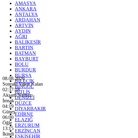
AMASYA
ANKARA
ANTALYA
ARDAHAN
ARTVİN
AYDIN
AĞRI
BALIKESİR
BARTIN
BATMAN
BAYBURT
BOLU
BURDUR
BURSA
08.08.2026
BİLECİK
Sonraki Vakte Kalan
BİNGÖL
02:37:16
BİTLİS
Akşam Namazı
DENİZLİ
İmsak
DÜZCE
04:19
DİYARBAKIR
Güneş
EDİRNE
06:00
ELAZIĞ
Öğle
ERZURUM
13:15
ERZİNCAN
İkindi
ESKİŞEHİR