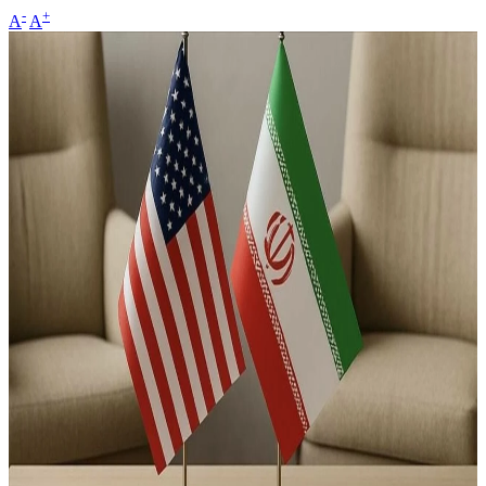
-
+
A
A