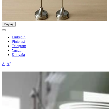
Paylaş
Linkedin
Pinterest
Telegram
Yazdır
Kopyala
-
+
A
A