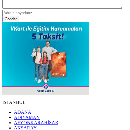
Gönder
İSTANBUL
ADANA
ADIYAMAN
AFYONKARAHİSAR
AKSARAY