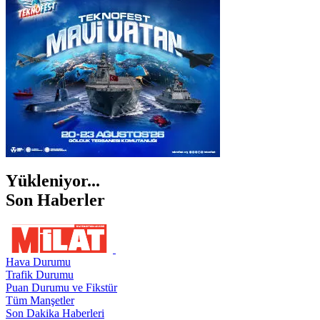
ŞANLIURFA
ŞIRNAK
Yükleniyor...
Son Haberler
Hava Durumu
Trafik Durumu
Puan Durumu ve Fikstür
Tüm Manşetler
Son Dakika Haberleri