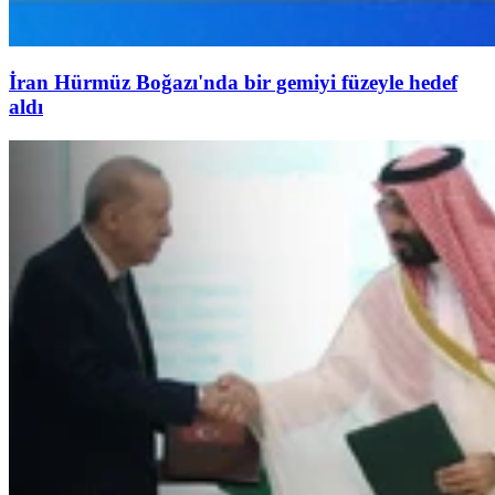
İran Hürmüz Boğazı'nda bir gemiyi füzeyle hedef
aldı