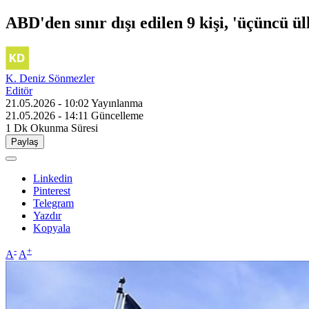
ABD'den sınır dışı edilen 9 kişi, 'üçüncü 
K. Deniz Sönmezler
Editör
21.05.2026 - 10:02
Yayınlanma
21.05.2026 - 14:11
Güncelleme
1 Dk
Okunma Süresi
Paylaş
Linkedin
Pinterest
Telegram
Yazdır
Kopyala
-
+
A
A