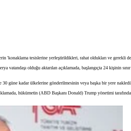
onaklama tesislerine yerleştirildikleri, rahat oldukları ve gerekli deste
rya vatandaşı olduğu aktarılan açıklamada, başlangıçta 24 kişinin sınır 
ise 30 güne kadar ülkelerine gönderilmesinin veya başka bir yere nakled
çıklamada, hükümetin (ABD Başkanı Donald) Trump yönetimi tarafından 