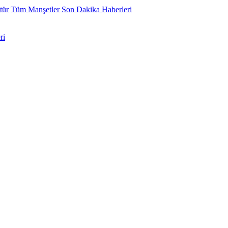
tür
Tüm Manşetler
Son Dakika Haberleri
ri