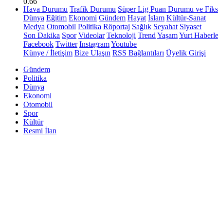
0.66
Hava Durumu
Trafik Durumu
Süper Lig Puan Durumu ve Fiks
Dünya
Eğitim
Ekonomi
Gündem
Hayat
İslam
Kültür-Sanat
Medya
Otomobil
Politika
Röportaj
Sağlık
Seyahat
Siyaset
Son Dakika
Spor
Videolar
Teknoloji
Trend
Yaşam
Yurt Haberle
Facebook
Twitter
Instagram
Youtube
Künye / İletişim
Bize Ulaşın
RSS Bağlantıları
Üyelik Girişi
Gündem
Politika
Dünya
Ekonomi
Otomobil
Spor
Kültür
Resmi İlan