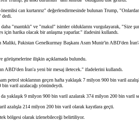
n önemlisi can kurtarırız" değerlendirmesinde bulunan Trump, "Onlarda
" dedi.
re daha "mantıklı" ve "makul" isimler olduklarını vurgulayarak, "Size ş
 için harika olacak bir anlaşma yaparlar." ifadesini kullandı.
Maliki, Pakistan Genelkurmay Başkanı Asım Munir'in ABD'den İran'a y
e görüşmelerine ilişkin açıklamada bulundu.
ABD'den İran'a yeni bir mesaj iletecek." ifadelerini kullandı.
 petrol stoklarının geçen hafta yaklaşık 7 milyon 900 bin varil azalış
00 bin varil azalacağı yönündeydi.
ı da yaklaşık 9 milyon 900 bin varil azalarak 374 milyon 200 bin varil s
l azalışla 214 milyon 200 bin varil olarak kayıtlara geçti.
k bölgesi olarak izlenebileceği belirtiliyor.