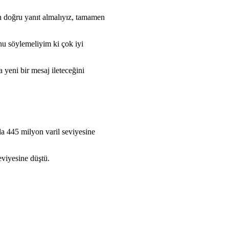
n doğru yanıt almalıyız, tamamen
unu söylemeliyim ki çok iyi
eni bir mesaj ileteceğini
la 445 milyon varil seviyesine
eviyesine düştü.