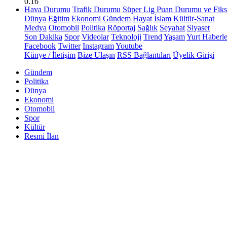
0.16
Hava Durumu
Trafik Durumu
Süper Lig Puan Durumu ve Fiks
Dünya
Eğitim
Ekonomi
Gündem
Hayat
İslam
Kültür-Sanat
Medya
Otomobil
Politika
Röportaj
Sağlık
Seyahat
Siyaset
Son Dakika
Spor
Videolar
Teknoloji
Trend
Yaşam
Yurt Haberle
Facebook
Twitter
Instagram
Youtube
Künye / İletişim
Bize Ulaşın
RSS Bağlantıları
Üyelik Girişi
Gündem
Politika
Dünya
Ekonomi
Otomobil
Spor
Kültür
Resmi İlan