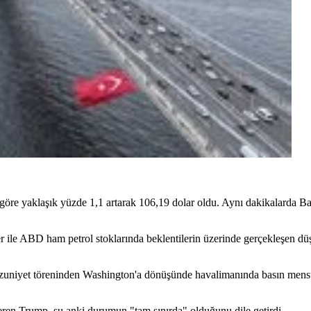
şa göre yaklaşık yüzde 1,1 artarak 106,19 dolar oldu. Aynı dakikalarda 
ler ile ABD ham petrol stoklarında beklentilerin üzerinde gerçekleşen dü
niyet töreninden Washington'a dönüşünde havalimanında basın mensuplar
eren Trump, şu anki durumun "tam sınırda" olduğunu dile getirdi.