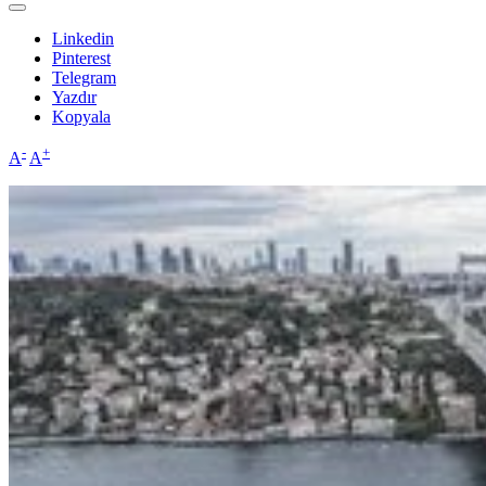
Linkedin
Pinterest
Telegram
Yazdır
Kopyala
-
+
A
A