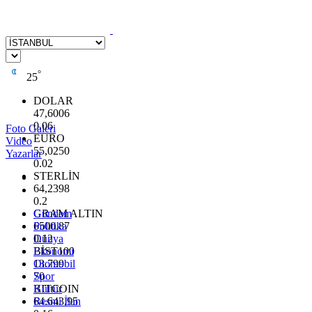
°
25
DOLAR
47,6006
0.06
Foto Galeri
EURO
Video
55,0250
Yazarlar
0.02
STERLİN
64,2398
0.2
GRAM ALTIN
Gündem
6500.87
Politika
0.12
Dünya
BİST100
Ekonomi
13.799
Otomobil
70
Spor
BITCOIN
Kültür
64.643,95
Resmi İlan