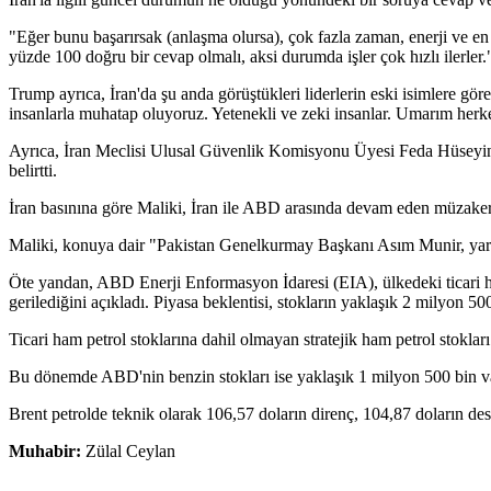
"Eğer bunu başarırsak (anlaşma olursa), çok fazla zaman, enerji ve e
yüzde 100 doğru bir cevap olmalı, aksi durumda işler çok hızlı ilerler.
Trump ayrıca, İran'da şu anda görüştükleri liderlerin eski isimlere gö
insanlarla muhatap oluyoruz. Yetenekli ve zeki insanlar. Umarım herkes
Ayrıca, İran Meclisi Ulusal Güvenlik Komisyonu Üyesi Feda Hüseyin 
belirtti.
İran basınına göre Maliki, İran ile ABD arasında devam eden müzaker
Maliki, konuya dair "Pakistan Genelkurmay Başkanı Asım Munir, yarın 
Öte yandan, ABD Enerji Enformasyon İdaresi (EIA), ülkedeki ticari ham
gerilediğini açıkladı. Piyasa beklentisi, stokların yaklaşık 2 milyon 5
Ticari ham petrol stoklarına dahil olmayan stratejik ham petrol stoklar
Bu dönemde ABD'nin benzin stokları ise yaklaşık 1 milyon 500 bin vari
Brent petrolde teknik olarak 106,57 doların direnç, 104,87 doların deste
Muhabir:
Zülal Ceylan