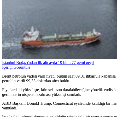
İstanbul Boğazı'ndan ilk altı ayda 19 bin 277 gemi geçti
İçeriği Görüntüle
Brent petrolün vadeli varil fiyatı, bugün saat 09.31 itibarıyla kapanı
petrolün varili 99,33 dolardan alıcı buldu.
Fiyatlardaki yükselişte, küresel arzın daralabileceğine yönelik endişe
gerilimlerin nispeten azalması yükselişi sınırladı.
ABD Başkanı Donald Trump, Connecticut eyaletinde katıldığı bir mezu
yanıtladı.
İran'la ilgili güncel durumun ne olduğu yönündeki bir soruya cevap v