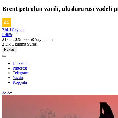
Brent petrolün varili, uluslararası vadeli p
Zülal Ceylan
Editör
21.05.2026 - 09:58
Yayınlanma
2 Dk
Okunma Süresi
Paylaş
Linkedin
Pinterest
Telegram
Yazdır
Kopyala
-
+
A
A