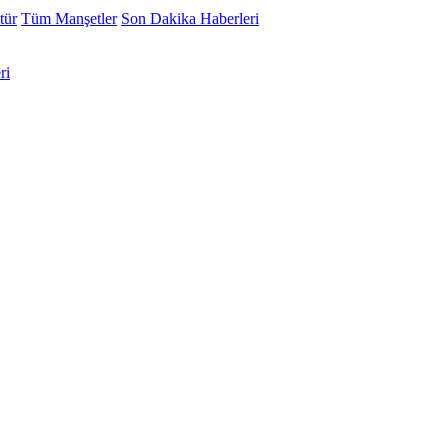
tür
Tüm Manşetler
Son Dakika Haberleri
ri