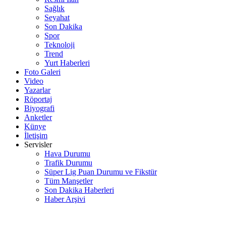
Sağlık
Seyahat
Son Dakika
Spor
Teknoloji
Trend
Yurt Haberleri
Foto Galeri
Video
Yazarlar
Röportaj
Biyografi
Anketler
Künye
İletişim
Servisler
Hava Durumu
Trafik Durumu
Süper Lig Puan Durumu ve Fikstür
Tüm Manşetler
Son Dakika Haberleri
Haber Arşivi