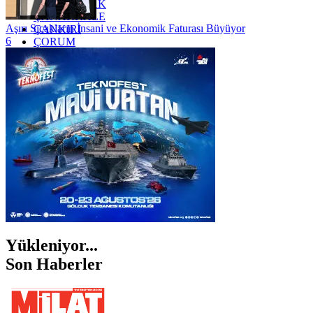
ZONGULDAK
ÇANAKKALE
Aşırı Sıcakların İnsani ve Ekonomik Faturası Büyüyor
ÇANKIRI
6
ÇORUM
İSTANBUL
İZMİR
ŞANLIURFA
ŞIRNAK
Yükleniyor...
Son Haberler