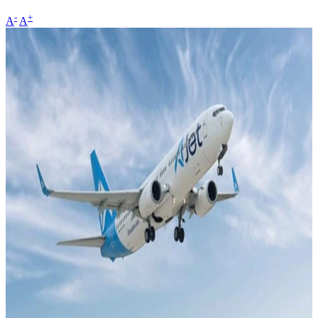
-
+
A
A