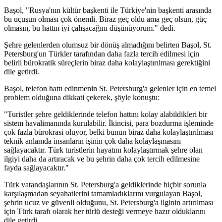
Başol, "Rusya'nın kültür başkenti ile Türkiye'nin başkenti arasında
bu uçuşun olması çok önemli. Biraz geç oldu ama geç olsun, güç
olmasın, bu hattın iyi çalışacağını düşünüyorum." dedi.
Şehre gelenlerden olumsuz bir dönüş almadığını belirten Başol, St.
Petersburg'un Türkler tarafından daha fazla tercih edilmesi için
belirli bürokratik süreçlerin biraz daha kolaylaştırılması gerektiğini
dile getirdi.
Başol, telefon hattı edinmenin St. Petersburg'a gelenler için en temel
problem olduğuna dikkati çekerek, şöyle konuştu:
"Turistler şehre geldiklerinde telefon hattını kolay alabildikleri bir
sistem havalimanında kurulabilir. İkincisi, para bozdurma işleminde
çok fazla bürokrasi oluyor, belki bunun biraz daha kolaylaştırılması
teknik anlamda insanların işinin çok daha kolaylaşmasını
sağlayacaktır. Türk turistlerin hayatını kolaylaştırmak şehre olan
ilgiyi daha da artıracak ve bu şehrin daha çok tercih edilmesine
fayda sağlayacaktır."
Türk vatandaşlarının St. Petersburg'a geldiklerinde hiçbir sorunla
karşılaşmadan seyahatlerini tamamladıklarını vurgulayan Başol,
şehrin ucuz ve güvenli olduğunu, St. Petersburg'a ilginin artırılması
için Türk tarafı olarak her türlü desteği vermeye hazır olduklarını
dile getirdi.