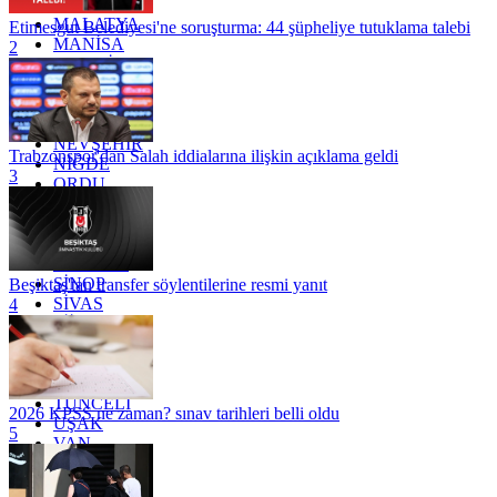
KİLİS
MALATYA
Etimesgut Belediyesi'ne soruşturma: 44 şüpheliye tutuklama talebi
MANİSA
2
MARDİN
MERSİN
MUĞLA
MUŞ
NEVŞEHİR
Trabzonspor'dan Salah iddialarına ilişkin açıklama geldi
NİĞDE
3
ORDU
OSMANİYE
RİZE
SAKARYA
SAMSUN
SİNOP
Beşiktaş'tan transfer söylentilerine resmi yanıt
SİVAS
4
SİİRT
TEKİRDAĞ
TOKAT
TRABZON
TUNCELİ
2026 KPSS ne zaman? sınav tarihleri belli oldu
UŞAK
5
VAN
YALOVA
YOZGAT