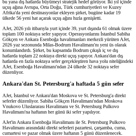
bu yana dış hatlarda büyümeyi stratejik hedef görüyor. İki yıl içinde
uçuş ağına Avrupa, Orta Doğu, Türk cumhuriyetleri ve Kuzey
Afrika'da yeni destinasyonlar ekleyen şirket, bugüne kadar 19
ülkede 56 yeni hat açarak uçuş ağını hızla genişletti.
AJet, 2026 yılı itibarıyla yurt içinde 39, yurt dışında 61 olmak üzere
toplam 100 noktaya sefer yapıyor. Operasyonlarını İstanbul Sabiha
Gökçen ve Ankara Esenboğa havalimanları merkezli yürüten AJet,
2026 yaz sezonunda Milas-Bodrum Havalimanı'nı yeni üs olarak
konumlandırdı. Şirket, bu kapsamda Bodrum çıkışlı iç ve dış
hatlarda toplam 22 noktaya direkt uçuş yapıyor. Ankara'dan dış
hatlarda en fazla noktaya sefer gerçekleştiren hava yolu niteliğindeki
AJet, Esenboğa Havalimanı'ndan 24 ülkede 32 noktaya sefer
düzenliyor.
Ankara'dan St. Petersburg'a haftada 5 gün sefer
AJet, İstanbul ve Ankara'dan Moskova ve St. Petersburg'a direkt
seferler düzenliyor. Sabiha Gökçen Havalimanı'ndan Moskova
Vnukovo Uluslararası Havalimanı ve St. Petersburg Pulkovo
Havalimanı'na haftanın her günü iki sefer yapılıyor.
AJet'in Ankara Esenboğa Havalimanı ile St. Petersburg Pulkovo
Havalimanı arasındaki direkt seferleri pazartesi, çarşamba, cuma,
cumartesi ve pazar olmak üzere haftanın 5 günü düzenlenecek.