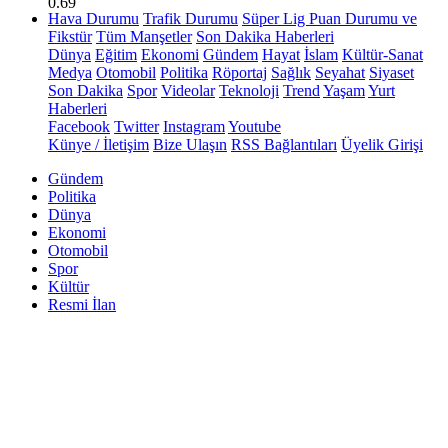
0.69
Hava Durumu
Trafik Durumu
Süper Lig Puan Durumu ve
Fikstür
Tüm Manşetler
Son Dakika Haberleri
Dünya
Eğitim
Ekonomi
Gündem
Hayat
İslam
Kültür-Sanat
Medya
Otomobil
Politika
Röportaj
Sağlık
Seyahat
Siyaset
Son Dakika
Spor
Videolar
Teknoloji
Trend
Yaşam
Yurt
Haberleri
Facebook
Twitter
Instagram
Youtube
Künye / İletişim
Bize Ulaşın
RSS Bağlantıları
Üyelik Girişi
Gündem
Politika
Dünya
Ekonomi
Otomobil
Spor
Kültür
Resmi İlan