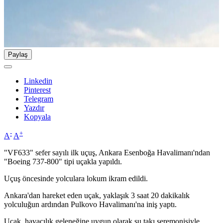
Paylaş
Linkedin
Pinterest
Telegram
Yazdır
Kopyala
-
+
A
A
"VF633" sefer sayılı ilk uçuş, Ankara Esenboğa Havalimanı'ndan
"Boeing 737-800" tipi uçakla yapıldı.
Uçuş öncesinde yolculara lokum ikram edildi.
Ankara'dan hareket eden uçak, yaklaşık 3 saat 20 dakikalık
yolculuğun ardından Pulkovo Havalimanı'na iniş yaptı.
Uçak, havacılık geleneğine uygun olarak su takı seremonisiyle