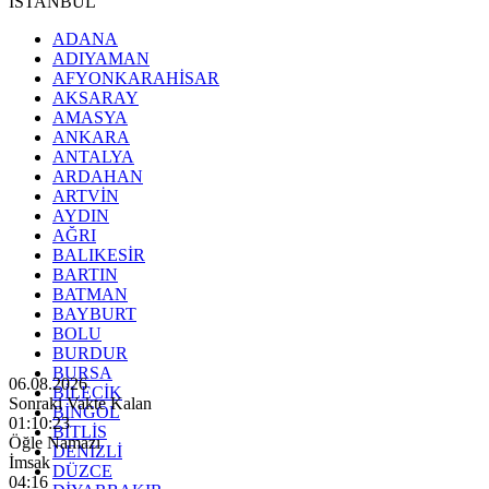
İSTANBUL
ADANA
ADIYAMAN
AFYONKARAHİSAR
AKSARAY
AMASYA
ANKARA
ANTALYA
ARDAHAN
ARTVİN
AYDIN
AĞRI
BALIKESİR
BARTIN
BATMAN
BAYBURT
BOLU
BURDUR
BURSA
06.08.2026
BİLECİK
Sonraki Vakte Kalan
BİNGÖL
01:10:21
BİTLİS
Öğle Namazı
DENİZLİ
İmsak
DÜZCE
04:16