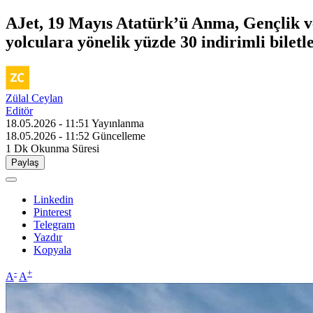
AJet, 19 Mayıs Atatürk’ü Anma, Gençlik ve
yolculara yönelik yüzde 30 indirimli biletle
Zülal Ceylan
Editör
18.05.2026 - 11:51
Yayınlanma
18.05.2026 - 11:52
Güncelleme
1 Dk
Okunma Süresi
Paylaş
Linkedin
Pinterest
Telegram
Yazdır
Kopyala
-
+
A
A