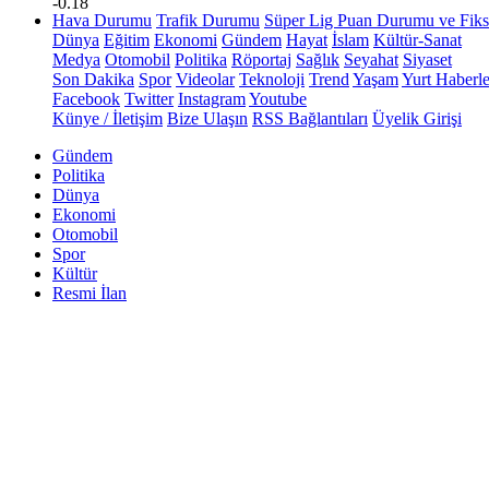
-0.18
Hava Durumu
Trafik Durumu
Süper Lig Puan Durumu ve Fiks
Dünya
Eğitim
Ekonomi
Gündem
Hayat
İslam
Kültür-Sanat
Medya
Otomobil
Politika
Röportaj
Sağlık
Seyahat
Siyaset
Son Dakika
Spor
Videolar
Teknoloji
Trend
Yaşam
Yurt Haberle
Facebook
Twitter
Instagram
Youtube
Künye / İletişim
Bize Ulaşın
RSS Bağlantıları
Üyelik Girişi
Gündem
Politika
Dünya
Ekonomi
Otomobil
Spor
Kültür
Resmi İlan