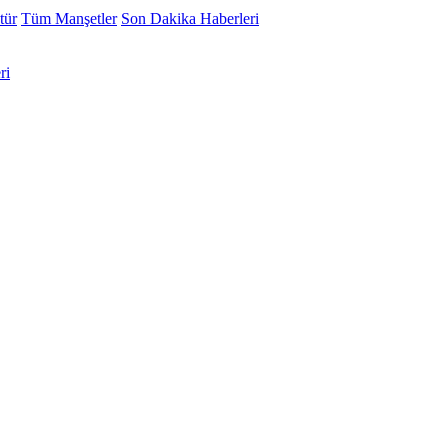
tür
Tüm Manşetler
Son Dakika Haberleri
ri