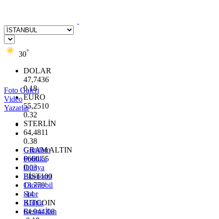
°
30
DOLAR
47,7436
0.18
Foto Galeri
EURO
Video
55,2510
Yazarlar
0.32
STERLİN
64,4811
0.38
GRAM ALTIN
Gündem
6660.55
Politika
0.03
Dünya
BİST100
Ekonomi
13.779
Otomobil
-14
Spor
BITCOIN
Kültür
64.944,08
Resmi İlan