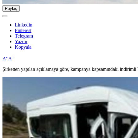
Paylaş
Linkedin
Pinterest
Telegram
Yazdır
Kopyala
-
+
A
A
Şirketten yapılan açıklamaya göre, kampanya kapsamındaki indirimli bil